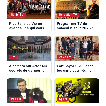
Série TV
Sélection TV
Plus Belle La Vie en
Programme TV du
avance : ce qui vous
samedi 8 août 2026 :
attend la semaine du
notre sélection pour
10 au 14 août 2026
votre soirée télé
(spoiler)
TV
Jeux TV
Alhambra sur Arte : les
Fort Boyard : qui sont
secrets du dernier
les candidats réunis
sultanat musulman
par Cyril Féraud ce
d’Espagne
samedi 8 août 2026 ?
People
Sport