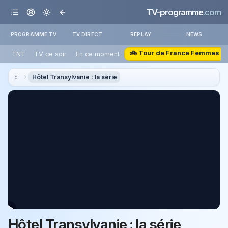
TV-programme
.com
PROGRAMME TV
TV DIRECT
REPLAY
NEWS
🚲 Tour de France Femmes
TNT
TV ce soir
En ce moment
Hôtel Transylvanie : la série
Hôtel Transylvanie : la série