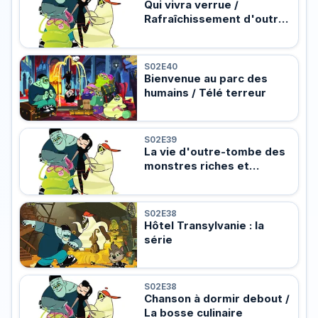
Qui vivra verrue /
Rafraîchissement d'outre-
tombe
S02E40
Bienvenue au parc des
humains / Télé terreur
S02E39
La vie d'outre-tombe des
monstres riches et
célèbres / Gardien des
monstres
S02E38
Hôtel Transylvanie : la
série
S02E38
Chanson à dormir debout /
La bosse culinaire