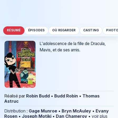
RÉSUMÉ
ÉPISODES
OÙ REGARDER
CASTING
PHOT
L'adolescence de la fille de Dracula,
Mavis, et de ses amis.
Réalisé par
Robin Budd
•
Budd Robin
•
Thomas
Astruc
Distribution
:
Gage Munroe
•
Bryn McAuley
•
Evany
Rosen
•
Joseph Motiki
•
Dan Chameroy
•
voir plus