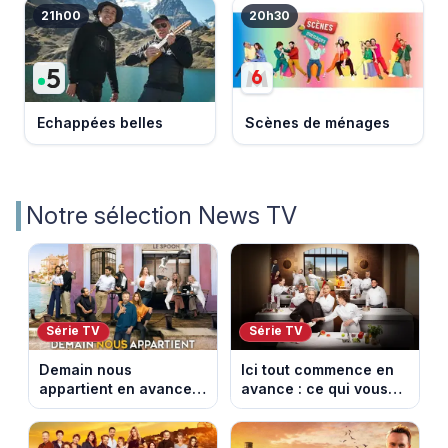
21h00
20h30
Echappées belles
Scènes de ménages
Notre sélection News TV
Série TV
Série TV
Demain nous
Ici tout commence en
appartient en avance :
avance : ce qui vous
ce qui vous attend la
attend la semaine du
semaine du 10 au 14
10 au 14 août 2026
août 2026 (spoiler)
(spoiler)