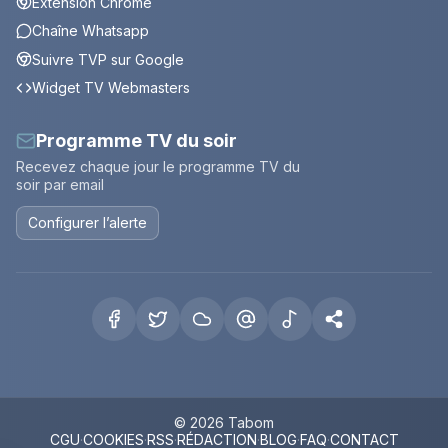
Extension Chrome
Chaîne Whatsapp
Suivre TVP sur Google
Widget TV Webmasters
Programme TV du soir
Recevez chaque jour le programme TV du
soir par email
Configurer l’alerte
© 2026 Tabom
CGU
·
COOKIES
·
RSS
·
RÉDACTION
·
BLOG
·
FAQ
·
CONTACT