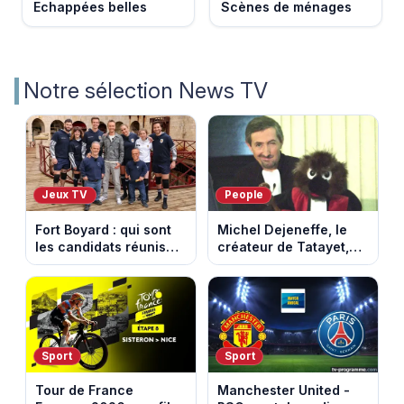
Echappées belles
Scènes de ménages
Notre sélection News TV
Jeux TV
People
Fort Boyard : qui sont
Michel Dejeneffe, le
les candidats réunis
créateur de Tatayet,
par Cyril Féraud ce
est mort à 77 ans
samedi 8 août 2026 ?
Sport
Sport
Tour de France
Manchester United -