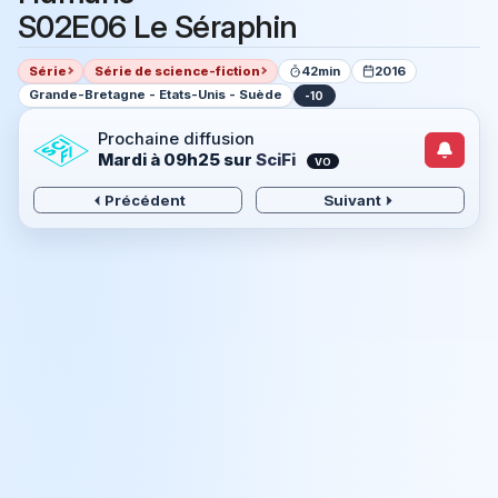
S02E06 Le Séraphin
Série
Série de science-fiction
42min
2016
Grande-Bretagne - Etats-Unis - Suède
-10
Prochaine diffusion
Mardi à 09h25
sur
SciFi
VO
Précédent
Suivant