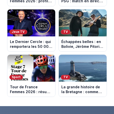
Femmes 2026 : profil
PSG : match en direct
et horaires de la 8e
sur beIN Sports 1 à
étape entre Sisteron et
17h00
Nice
Jeux TV
TV
Le Dernier Cercle : qui
Échappées belles : en
remportera les 50 000
Bolivie, Jérôme Pitorin
euros face aux
découvre un pays où
personnalités ?
chaque sommet se
mérite
Sport
TV
Tour de France
La grande histoire de
Femmes 2026 : résumé
la Bretagne : comment
vidéo de la 7e étape
les Bretons ont
avec l'ascension du
défendu leur culture
Mont Ventoux
au fil des décennies