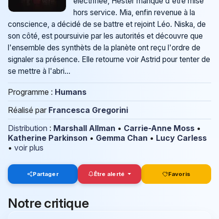
électrifiée, Hester manque d'être mise
hors service. Mia, enfin revenue à la
conscience, a décidé de se battre et rejoint Léo. Niska, de
son côté, est poursuivie par les autorités et découvre que
l'ensemble des synthèts de la planète ont reçu l'ordre de
signaler sa présence. Elle retourne voir Astrid pour tenter de
se mettre à l'abri...
Programme :
Humans
Réalisé par
Francesca Gregorini
Distribution
:
Marshall Allman
•
Carrie-Anne Moss
•
Katherine Parkinson
•
Gemma Chan
•
Lucy Carless
•
voir plus
Partager
Être alerté
Favoris
Notre critique