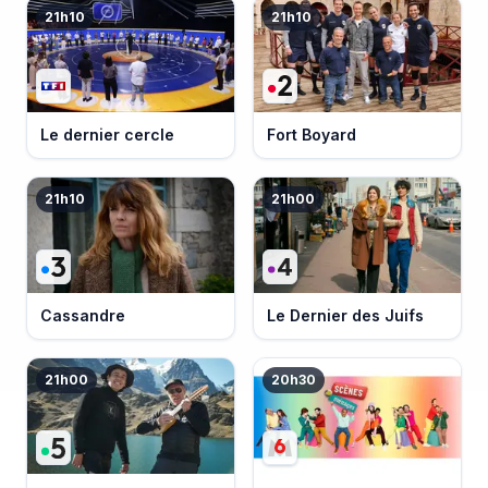
21h10
21h10
Le dernier cercle
Fort Boyard
21h10
21h00
Cassandre
Le Dernier des Juifs
21h00
20h30