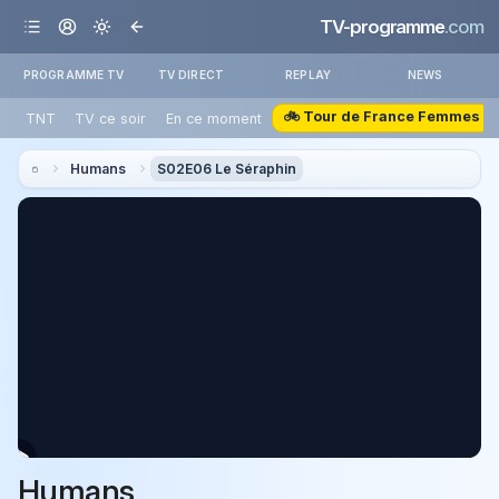
TV-programme
.com
PROGRAMME TV
TV DIRECT
REPLAY
NEWS
🚲 Tour de France Femmes
TNT
TV ce soir
En ce moment
Humans
S02E06 Le Séraphin
Humans