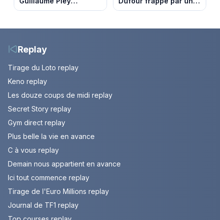
Guillaume Pley
Dufour frappé par un
poussent Ragnar Le
terrible incendie : son
Breton à quitter la
chalet part en fumée
tournée Legend
Replay
Tirage du Loto replay
Keno replay
Les douze coups de midi replay
Secret Story replay
Gym direct replay
Plus belle la vie en avance
C à vous replay
Demain nous appartient en avance
Ici tout commence replay
Tirage de l'Euro Millions replay
Journal de TF1 replay
Top courses replay