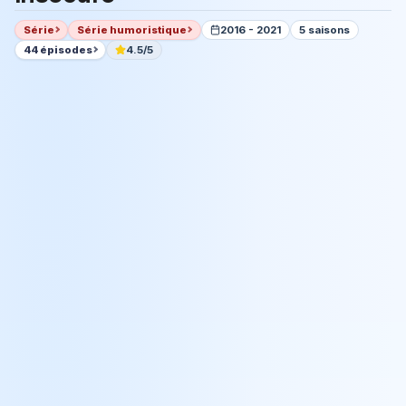
Série
Série humoristique
2016 - 2021
5 saisons
44 épisodes
4.5/5