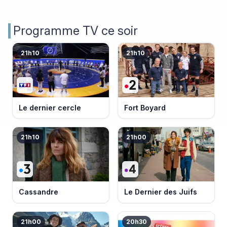
Programme TV ce soir
21h10
21h10
Le dernier cercle
Fort Boyard
21h10
21h00
Cassandre
Le Dernier des Juifs
21h00
20h30