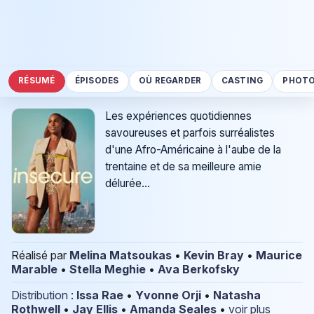
RÉSUMÉ
ÉPISODES
OÙ REGARDER
CASTING
PHOT
Les expériences quotidiennes
savoureuses et parfois surréalistes
d'une Afro-Américaine à l'aube de la
trentaine et de sa meilleure amie
délurée...
Réalisé par
Melina Matsoukas
•
Kevin Bray
•
Maurice
Marable
•
Stella Meghie
•
Ava Berkofsky
Distribution
:
Issa Rae
•
Yvonne Orji
•
Natasha
Rothwell
•
Jay Ellis
•
Amanda Seales
•
voir plus