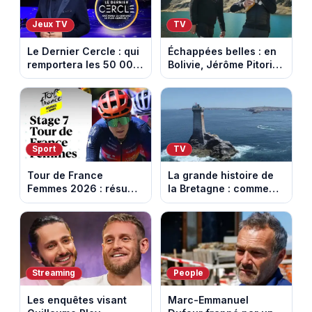
Jeux TV
TV
Le Dernier Cercle : qui
Échappées belles : en
remportera les 50 000
Bolivie, Jérôme Pitorin
euros face aux
découvre un pays où
personnalités ?
chaque sommet se
mérite
Sport
TV
Tour de France
La grande histoire de
Femmes 2026 : résumé
la Bretagne : comment
vidéo de la 7e étape
les Bretons ont
avec l'ascension du
défendu leur culture
Mont Ventoux
au fil des décennies
Streaming
People
Les enquêtes visant
Marc-Emmanuel