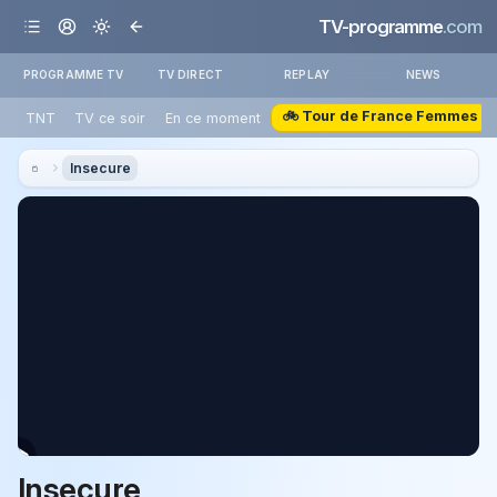
TV-programme
.com
PROGRAMME TV
TV DIRECT
REPLAY
NEWS
🚲 Tour de France Femmes
TNT
TV ce soir
En ce moment
Insecure
Insecure