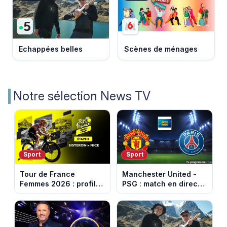
Echappées belles
Scènes de ménages
Notre sélection News TV
Sport
Sport
Tour de France
Manchester United -
Femmes 2026 : profil
PSG : match en direct
et horaires de la 8e
sur beIN Sports 1 à
étape entre Sisteron et
17h00
Nice