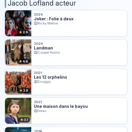
Jacob Lofland acteur
2024
Joker : Folie à deux
Ricky Meline
★
2.9
2024
Landman
Cooper Norris
★
4.6
2021
Les 12 orphelins
Snoggs
★
3.8
2021
Une maison dans le bayou
Isaac
★
3.1
2018