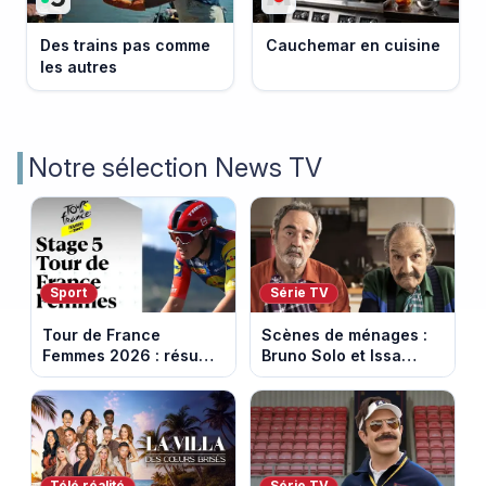
Des trains pas comme
Cauchemar en cuisine
les autres
Notre sélection News TV
Sport
Série TV
Tour de France
Scènes de ménages :
Femmes 2026 : résumé
Bruno Solo et Issa
vidéo de la 5e étape
Doumbia rejoignent la
entre Mâcon et
saison 18 sur M6
Belleville-en-
Beaujolais