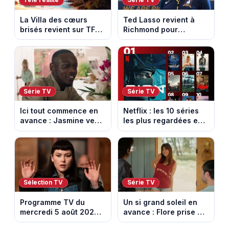
Télé réalité
Série TV
La Villa des cœurs
Ted Lasso revient à
brisés revient sur TFX :
Richmond pour
voici les candidats de
entraîner une équipe
la saison 11 au Mexique
féminine dans la
saison 4
Série TV
Série TV
Ici tout commence en
Netflix : les 10 séries
avance : Jasmine veut
les plus regardées en
retenir Louis. Episode
France en ce moment
du 6 août 2026
(spoiler)
Sélection TV
Série TV
Programme TV du
Un si grand soleil en
mercredi 5 août 2026 :
avance : Flore prise au
notre sélection pour
piège. Episode du 6