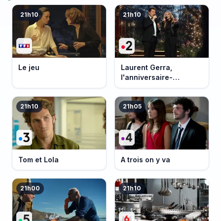
21h10
21h10
Le jeu
Laurent Gerra,
l'anniversaire-
événement
21h10
21h05
Tom et Lola
A trois on y va
21h00
21h10