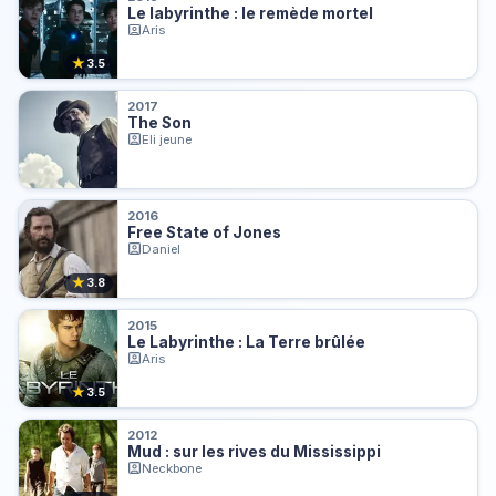
Le labyrinthe : le remède mortel
Aris
★
3.5
2017
The Son
Eli jeune
2016
Free State of Jones
Daniel
★
3.8
2015
Le Labyrinthe : La Terre brûlée
Aris
★
3.5
2012
Mud : sur les rives du Mississippi
Neckbone