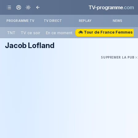
TV-programme
.com
PROGRAMME TV
TV DIRECT
REPLAY
NEWS
🚲 Tour de France Femmes
TNT
TV ce soir
En ce moment
Jacob Lofland
SUPPRIMER LA PUB