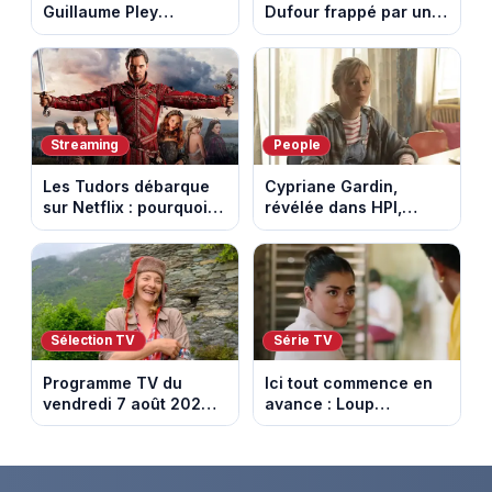
Guillaume Pley
Dufour frappé par un
poussent Ragnar Le
terrible incendie : son
Breton à quitter la
chalet part en fumée
tournée Legend
Streaming
People
Les Tudors débarque
Cypriane Gardin,
sur Netflix : pourquoi la
révélée dans HPI,
série n’a rien perdu de
lance une cagnotte
son pouvoir
après des difficultés
financières
Sélection TV
Série TV
Programme TV du
Ici tout commence en
vendredi 7 août 2026 :
avance : Loup
notre sélection pour
découvre la trahison
votre soirée télé
de Bianca. Episode du
10 août 2026 (spoiler)