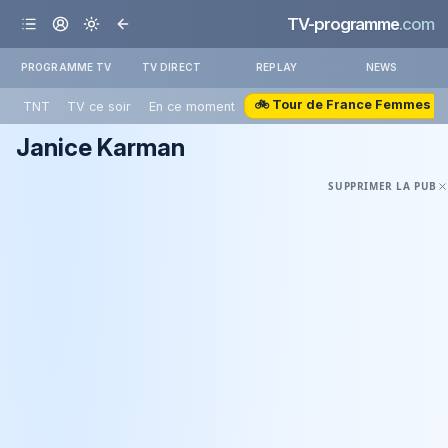
TV-programme
.com
PROGRAMME TV
TV DIRECT
REPLAY
NEWS
🚲 Tour de France Femmes
TNT
TV ce soir
En ce moment
Janice Karman
SUPPRIMER LA PUB