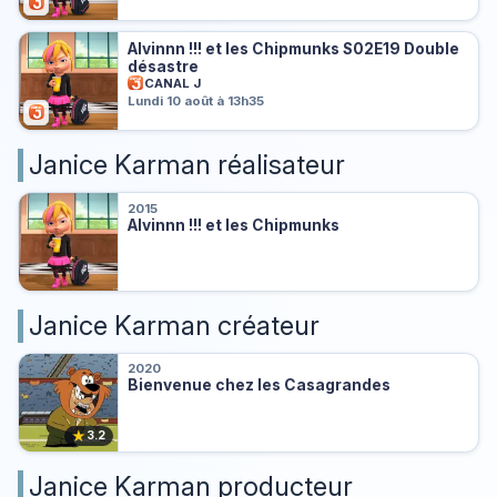
Alvinnn !!! et les Chipmunks S02E19 Double
désastre
CANAL J
Lundi 10 août à 13h35
Janice Karman réalisateur
2015
Alvinnn !!! et les Chipmunks
Janice Karman créateur
2020
Bienvenue chez les Casagrandes
★
3.2
Janice Karman producteur