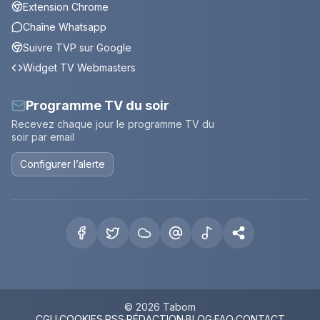
Extension Chrome
Chaîne Whatsapp
Suivre TVP sur Google
Widget TV Webmasters
Programme TV du soir
Recevez chaque jour le programme TV du
soir par email
Configurer l’alerte
© 2026 Tabom
CGU
·
COOKIES
·
RSS
·
RÉDACTION
·
BLOG
·
FAQ
·
CONTACT