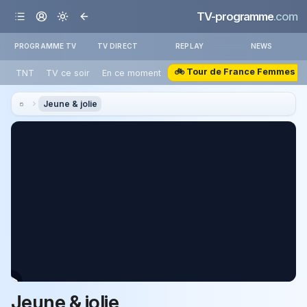
TV-programme
.com
PROGRAMME TV
TV DIRECT
REPLAY
NEWS
🚲 Tour de France Femmes
TNT
TV ce soir
En ce moment
Jeune & jolie
Jeune & jolie