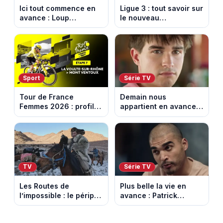
Ici tout commence en
Ligue 3 : tout savoir sur
avance : Loup
le nouveau
découvre la trahison
championnat qui
de Bianca. Episode du
succède au National
10 août 2026 (spoiler)
Sport
Série TV
Tour de France
Demain nous
Femmes 2026 : profil
appartient en avance:
et horaires de la 7e
Samuel perd le
étape entre La Voulte-
contrôle. Episode du 10
sur-Rhône et le Mont
août 2026.
Ventoux
TV
Série TV
Les Routes de
Plus belle la vie en
l’impossible : le périple
avance : Patrick
glacial d’une famille
Nebout est-il mort ?
nomade en Mongolie
Episode du 10 août