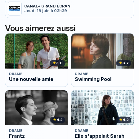
CANAL+ GRAND ÉCRAN
Jeudi 18 juin à 03h39
Vous aimerez aussi
★
3.6
★
3.7
DRAME
DRAME
Une nouvelle amie
Swimming Pool
★
4.2
★
4.2
DRAME
DRAME
Frantz
Elle s'appelait Sarah