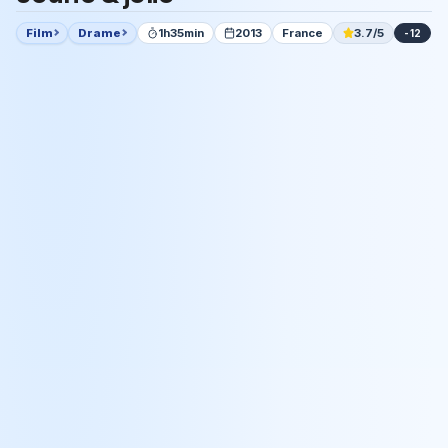
Film
Drame
1h35min
2013
France
3.7/5
-12