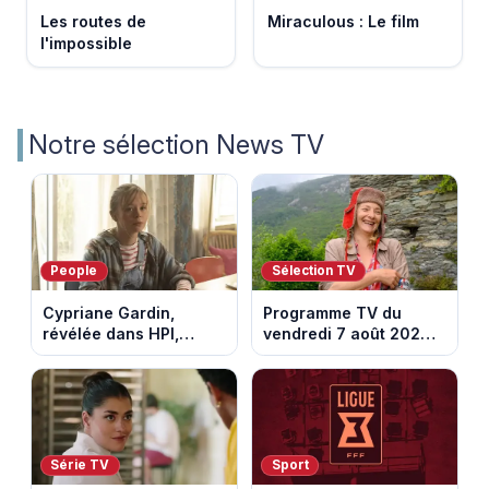
Les routes de
Miraculous : Le film
l'impossible
Notre sélection News TV
People
Sélection TV
Cypriane Gardin,
Programme TV du
révélée dans HPI,
vendredi 7 août 2026 :
lance une cagnotte
notre sélection pour
après des difficultés
votre soirée télé
financières
Série TV
Sport