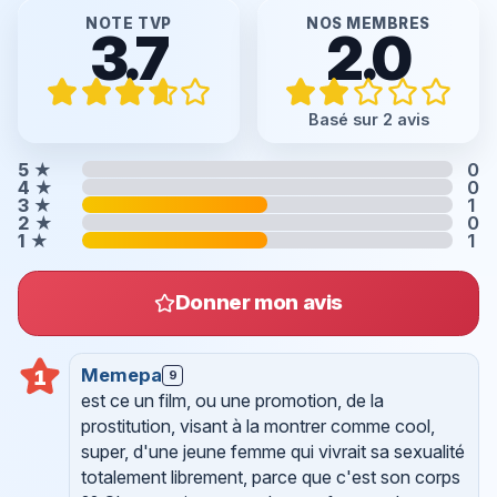
NOTE TVP
NOS MEMBRES
3.7
2.0
Basé sur 2 avis
5
★
0
4
★
0
3
★
1
2
★
0
1
★
1
Donner mon avis
Memepa
1
9
est ce un film, ou une promotion, de la
prostitution, visant à la montrer comme cool,
super, d'une jeune femme qui vivrait sa sexualité
totalement librement, parce que c'est son corps