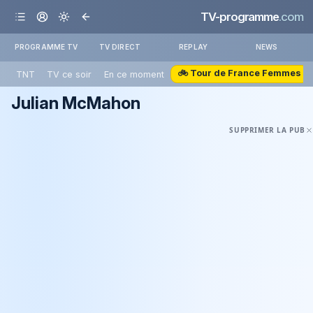
TV-programme
.com
PROGRAMME TV
TV DIRECT
REPLAY
NEWS
🚲 Tour de France Femmes
TNT
TV ce soir
En ce moment
Julian McMahon
SUPPRIMER LA PUB