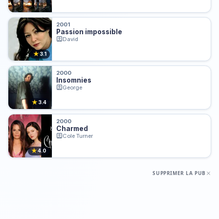
2001
Passion impossible
David
★
3.1
2000
Insomnies
George
★
3.4
2000
Charmed
Cole Turner
★
4.0
SUPPRIMER LA PUB