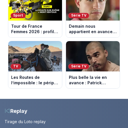
Sport
Série TV
Tour de France
Demain nous
Femmes 2026 : profil
appartient en avance:
et horaires de la 7e
Samuel perd le
étape entre La Voulte-
contrôle. Episode du 10
sur-Rhône et le Mont
août 2026.
Ventoux
TV
Série TV
Les Routes de
Plus belle la vie en
l’impossible : le périple
avance : Patrick
glacial d’une famille
Nebout est-il mort ?
nomade en Mongolie
Episode du 10 août
2026 (spoiler)
Replay
Tirage du Loto replay