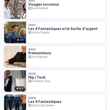
2011
Visages inconnus
Sam Kerrest
2007
Les 4 Fantastiques et le Surfer d'argent
Victor Fatalis
★
3.1
2007
Prémonitions
Jim Hanson
2005
Nip / Tuck
Christian Troy
★
4.3
2004
Les 4 Fantastiques
Victor Von Doom