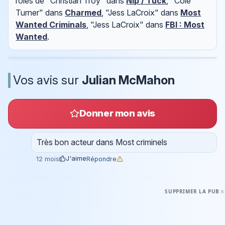
rôles de "Christian Troy" dans
Nip / Tuck
, "Cole
Turner" dans
Charmed
, "Jess LaCroix" dans
Most
Wanted Criminals
, "Jess LaCroix" dans
FBI : Most
Wanted
.
Vos avis sur
Julian McMahon
Donner mon avis
Très bon acteur dans Most criminels
J'aime
Répondre
12 mois
SUPPRIMER LA PUB