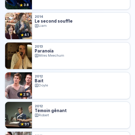
★
3.8
2014
Le second souffle
Liam
★
4.1
2013
Paranoïa
Miles Meechum
2012
Bait
Doyle
★
2.9
2012
Témoin gênant
Robert
★
3.1