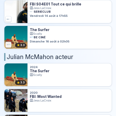
FBI S04E01 Tout ce qui brille
Jess LaCroix
SERIECLUB
Vendredi 14 août à 17h55
The Surfer
Scally
BE CINÉ
Dimanche 16 août à 02h05
★
3.3
Julian McMahon acteur
2024
The Surfer
Scally
★
3.3
2020
FBI: Most Wanted
Jess LaCroix