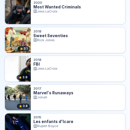
2020
Most Wanted Criminals
Jess LaCroix
2018
Sweet Seventies
Rick Jones
★
3.1
2018
FBI
Jess LaCroix
★
3.9
2017
Marvel's Runaways
Jonah
★
3.8
2015
Les enfants d'Icare
Rupert Boyce