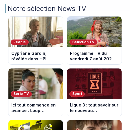
Notre sélection News TV
People
Sélection TV
Cypriane Gardin,
Programme TV du
révélée dans HPI,
vendredi 7 août 2026 :
lance une cagnotte
notre sélection pour
après des difficultés
votre soirée télé
financières
Série TV
Sport
Ici tout commence en
Ligue 3 : tout savoir sur
avance : Loup
le nouveau
découvre la trahison
championnat qui
de Bianca. Episode du
succède au National
10 août 2026 (spoiler)