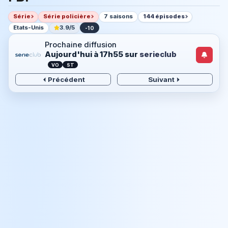
Série
Série policière
7 saisons
144 épisodes
Etats-Unis
3.9/5
-10
Prochaine diffusion
Aujourd'hui à 17h55
sur
serieclub
VO
ST
Précédent
Suivant