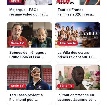
Sport
Sport
Majorque - PSG :
Tour de France
résumé vidéo du match
Femmes 2026 : résumé
amical du 5 août 2026
vidéo de la 5e étape
entre Mâcon et
Belleville-en-
Beaujolais
Série TV
Télé réalité
Scènes de ménages :
La Villa des cœurs
Bruno Solo et Issa
brisés revient sur TFX :
Doumbia rejoignent la
voici les candidats de
saison 18 sur M6
la saison 11 au Mexique
Série TV
Série TV
Ted Lasso revient à
Ici tout commence en
Richmond pour
avance : Jasmine veut
entraîner une équipe
retenir Louis. Episode