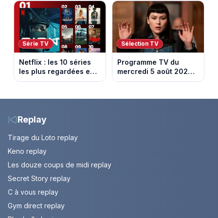
féminine dans la
du 6 août 2026
saison 4
(spoiler)
Série TV
Sélection TV
Netflix : les 10 séries
Programme TV du
les plus regardées en
mercredi 5 août 2026 :
France en ce moment
notre sélection pour
votre soirée télé
Replay
Tirage du Loto replay
Keno replay
Les douze coups de midi replay
Secret Story replay
C à vous replay
Gym direct replay