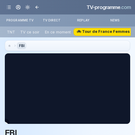
TV-programme
.com
PROGRAMME TV
TV DIRECT
REPLAY
NEWS
🚲 Tour de France Femmes
TNT
TV ce soir
En ce moment
FBI
FBI