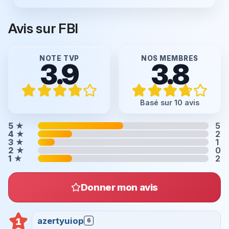
Avis sur FBI
NOTE TVP
NOS MEMBRES
3.9
3.8
Basé sur 10 avis
5
★
5
4
★
2
3
★
1
2
★
0
1
★
2
Donner mon avis
azertyuiop
1
6