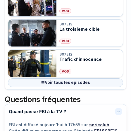
VOD
S07E13
La troisième cible
VOD
S07E12
Trafic d'innocence
VOD
Voir tous les épisodes
Questions fréquentes
Quand passe FBI à la TV ?
FBI est diffusé
aujourd'hui à 17h55
sur
serieclub
.
Cette diffusion concerne avec l'épisode
FBI S03E10