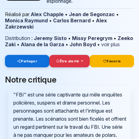
espionnage.
Réalisé par
Alex Chapple
•
Jean de Segonzac
•
Monica Raymund
•
Carlos Bernard
•
Alex
Zakrzewski
Distribution
:
Jeremy Sisto
•
Missy Peregrym
•
Zeeko
Zaki
•
Alana de la Garza
•
John Boyd
•
voir plus
Partager
Être alerté
Favoris
Notre critique
"FBI" est une série captivante qui mêle enquêtes
policières, suspens et drame personnel. Les
personnages sont attachants et l'intrigue est
prenante. Les scénarios sont bien ficelés et offrent
un regard pertinent sur le travail du FBI. Une série
à ne pas manquer pour les amateurs de polars.