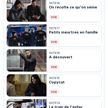
S07E18
On récolte ce qu'on sème
VOD
S07E17
Petits meurtres en famille
VOD
S07E16
A découvert
VOD
S07E15
Copycat
VOD
S07E14
Le train de l'enfer