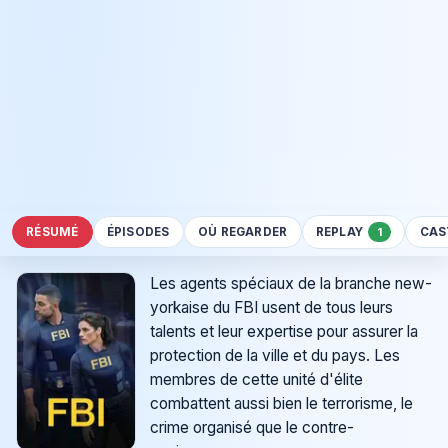
RÉSUMÉ
ÉPISODES
OÙ REGARDER
REPLAY
CAS
1
Les agents spéciaux de la branche new-
yorkaise du FBI usent de tous leurs
talents et leur expertise pour assurer la
protection de la ville et du pays. Les
membres de cette unité d'élite
combattent aussi bien le terrorisme, le
crime organisé que le contre-