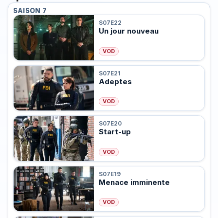
SAISON 7
S07E22
Un jour nouveau
VOD
S07E21
Adeptes
VOD
S07E20
Start-up
VOD
S07E19
Menace imminente
VOD