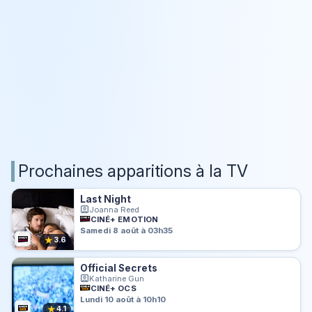
Prochaines apparitions à la TV
Last Night
Joanna Reed
CINÉ+ EMOTION
Samedi 8 août à 03h35
★
3.6
Official Secrets
Katharine Gun
CINÉ+ OCS
Lundi 10 août à 10h10
★
4.1