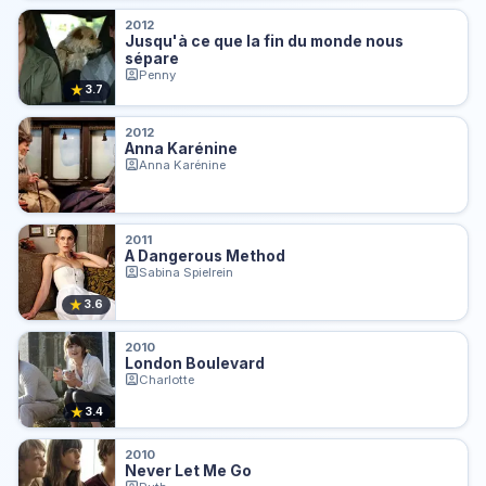
2012
Jusqu'à ce que la fin du monde nous
sépare
Penny
★
3.7
2012
Anna Karénine
Anna Karénine
2011
A Dangerous Method
Sabina Spielrein
★
3.6
2010
London Boulevard
Charlotte
★
3.4
2010
Never Let Me Go