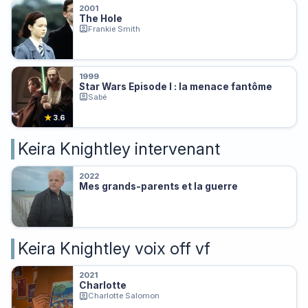
2001
The Hole
Frankie Smith
1999
Star Wars Episode I : la menace fantôme
Sabé
★
3.6
Keira Knightley intervenant
2022
Mes grands-parents et la guerre
Keira Knightley voix off vf
2021
Charlotte
Charlotte Salomon