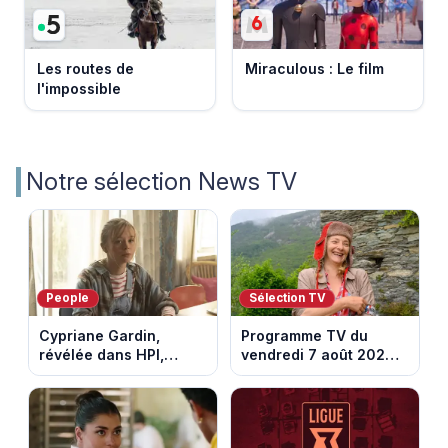
Les routes de
Miraculous : Le film
l'impossible
Notre sélection News TV
People
Sélection TV
Cypriane Gardin,
Programme TV du
révélée dans HPI,
vendredi 7 août 2026 :
lance une cagnotte
notre sélection pour
après des difficultés
votre soirée télé
financières