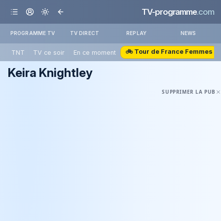
TV-programme
.com
PROGRAMME TV
TV DIRECT
REPLAY
NEWS
🚲 Tour de France Femmes
TNT
TV ce soir
En ce moment
Keira Knightley
SUPPRIMER LA PUB