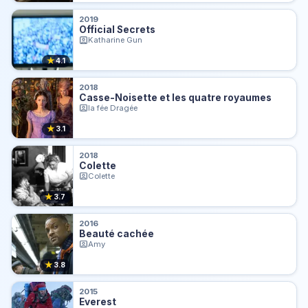
2019
Official Secrets
Katharine Gun
★
4.1
2018
Casse-Noisette et les quatre royaumes
la fée Dragée
★
3.1
2018
Colette
Colette
★
3.7
2016
Beauté cachée
Amy
★
3.8
2015
Everest