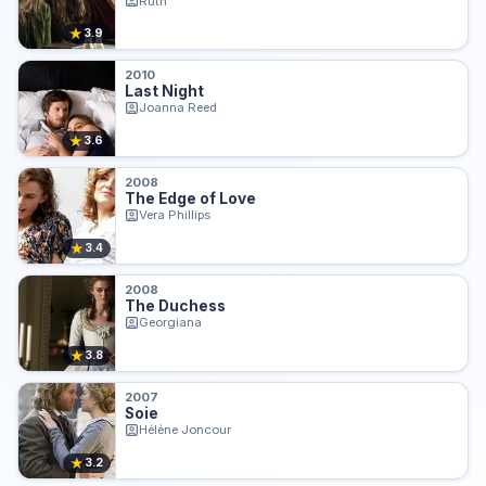
Ruth
★
3.9
2010
Last Night
Joanna Reed
★
3.6
2008
The Edge of Love
Vera Phillips
★
3.4
2008
The Duchess
Georgiana
★
3.8
2007
Soie
Hélène Joncour
★
3.2