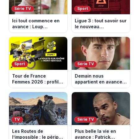
Série TV
Sport
Ici tout commence en
Ligue 3 : tout savoir sur
avance : Loup
le nouveau
découvre la trahison
championnat qui
de Bianca. Episode du
succède au National
10 août 2026 (spoiler)
Sport
Série TV
Tour de France
Demain nous
Femmes 2026 : profil
appartient en avance:
et horaires de la 7e
Samuel perd le
étape entre La Voulte-
contrôle. Episode du 10
sur-Rhône et le Mont
août 2026.
Ventoux
TV
Série TV
Les Routes de
Plus belle la vie en
l’impossible : le périple
avance : Patrick