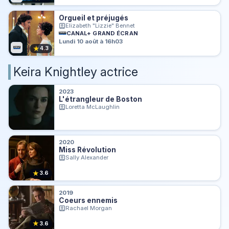
Orgueil et préjugés
Elizabeth "Lizzie" Bennet
CANAL+ GRAND ÉCRAN
Lundi 10 août à 16h03
★
4.3
Keira Knightley actrice
2023
L'étrangleur de Boston
Loretta McLaughlin
2020
Miss Révolution
Sally Alexander
★
3.6
2019
Coeurs ennemis
Rachael Morgan
★
3.6