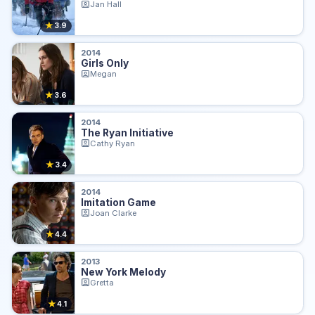
Jan Hall
★
3.9
2014
Girls Only
Megan
★
3.6
2014
The Ryan Initiative
Cathy Ryan
★
3.4
2014
Imitation Game
Joan Clarke
★
4.4
2013
New York Melody
Gretta
★
4.1