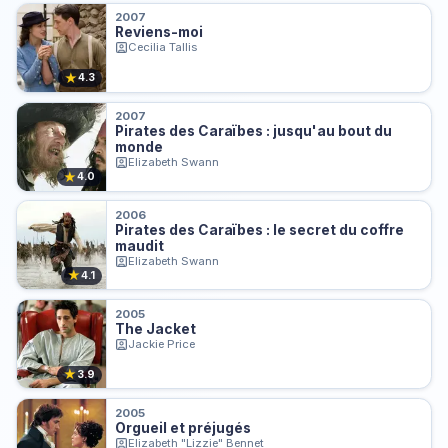
2007
Reviens-moi
Cecilia Tallis
★
4.3
2007
Pirates des Caraïbes : jusqu'au bout du
monde
Elizabeth Swann
★
4.0
2006
Pirates des Caraïbes : le secret du coffre
maudit
Elizabeth Swann
★
4.1
2005
The Jacket
Jackie Price
★
3.9
2005
Orgueil et préjugés
Elizabeth "Lizzie" Bennet