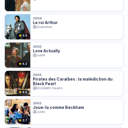
2004
Le roi Arthur
Guenièvre
★
3.5
2003
Love Actually
Juliet
★
4.2
2003
Pirates des Caraïbes : la malédiction du
Black Pearl
Elizabeth Swann
★
4.5
2002
Joue-la comme Beckham
Jules
★
3.7