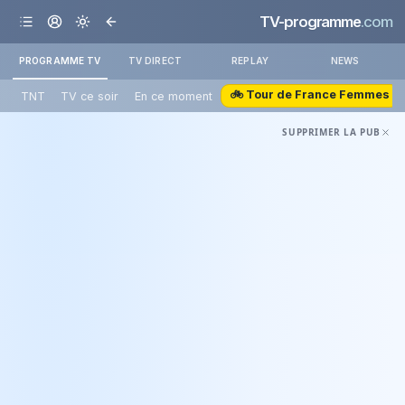
TV-programme
.com
PROGRAMME TV
TV DIRECT
REPLAY
NEWS
🚲 Tour de France Femmes
TNT
TV ce soir
En ce moment
SUPPRIMER LA PUB