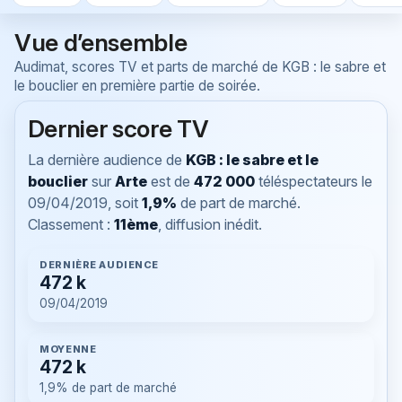
Vue d’ensemble
Audimat, scores TV et parts de marché de KGB : le sabre et
le bouclier en première partie de soirée.
Dernier score TV
La dernière audience de
KGB : le sabre et le
bouclier
sur
Arte
est de
472 000
téléspectateurs le
09/04/2019
, soit
1,9%
de part de marché.
Classement :
11ème
, diffusion inédit.
DERNIÈRE AUDIENCE
472 k
09/04/2019
MOYENNE
472 k
1,9% de part de marché