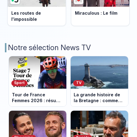
Les routes de
Miraculous : Le film
l'impossible
Notre sélection News TV
Sport
TV
Tour de France
La grande histoire de
Femmes 2026 : résumé
la Bretagne : comment
vidéo de la 7e étape
les Bretons ont
avec l'ascension du
défendu leur culture
Mont Ventoux
au fil des décennies