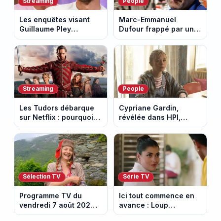
Streaming
People
Les enquêtes visant
Marc-Emmanuel
Guillaume Pley
Dufour frappé par un
poussent Ragnar Le
terrible incendie : son
Breton à quitter la
chalet part en fumée
tournée Legend
Streaming
People
Les Tudors débarque
Cypriane Gardin,
sur Netflix : pourquoi la
révélée dans HPI,
série n’a rien perdu de
lance une cagnotte
son pouvoir
après des difficultés
financières
Sélection TV
Série TV
Programme TV du
Ici tout commence en
vendredi 7 août 2026 :
avance : Loup
notre sélection pour
découvre la trahison