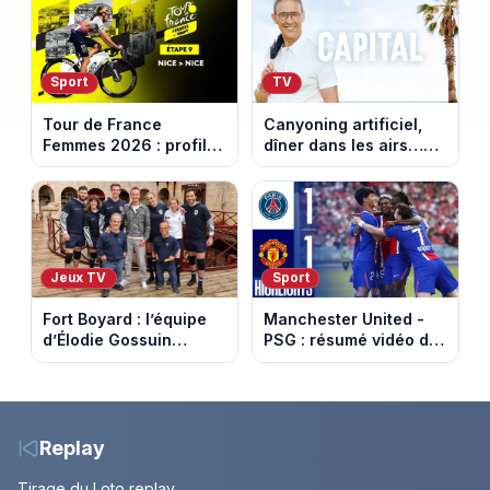
nouvelle
Sport
TV
Tour de France
Canyoning artificiel,
Femmes 2026 : profil
dîner dans les airs…
et horaires de la
les loisirs les plus fous
dernière étape à Nice
passés au crible dans
Capital
Jeux TV
Sport
Fort Boyard : l’équipe
Manchester United -
d’Élodie Gossuin
PSG : résumé vidéo du
termine avec une belle
match amical du 8 août
somme pour l'Unicef et
2026
le Refuge
Replay
Tirage du Loto replay