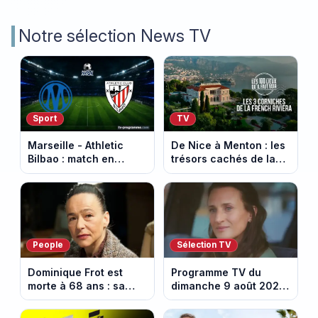
Notre sélection News TV
Sport
TV
Marseille - Athletic
De Nice à Menton : les
Bilbao : match en
trésors cachés de la
direct sur Ligue 1+ à
French Riviera dévoilés
17h30 (amical du 9
dans les 100 lieux qu'il
août 2026)
faut voir
People
Sélection TV
Dominique Frot est
Programme TV du
morte à 68 ans : sa
dimanche 9 août 2026
sœur Catherine Frot
: notre sélection pour
annonce la triste
votre soirée télé