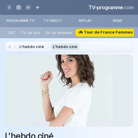
TV-programme
.com
PROGRAMME TV
TV DIRECT
REPLAY
NEWS
🚲 Tour de France Femmes
TNT
TV ce soir
En ce moment
L'hebdo ciné
L'hebdo ciné
L'hebdo ciné