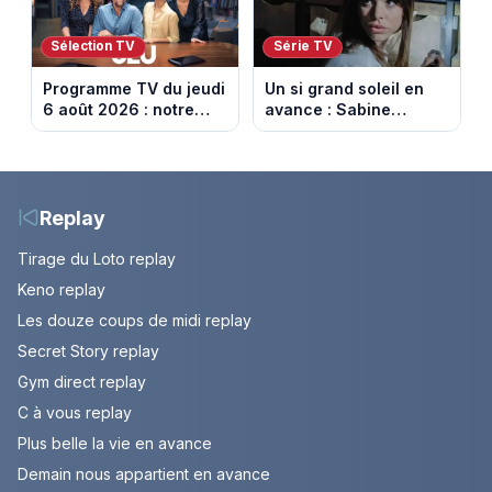
Sélection TV
Série TV
Programme TV du jeudi
Un si grand soleil en
6 août 2026 : notre
avance : Sabine
sélection pour votre
menacée par Céleste.
soirée télé
Episode du 7 août
2026 (spoiler).
Replay
Tirage du Loto replay
Keno replay
Les douze coups de midi replay
Secret Story replay
Gym direct replay
C à vous replay
Plus belle la vie en avance
Demain nous appartient en avance