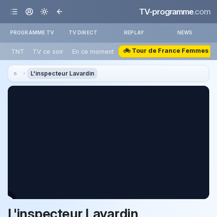
TV-programme
.com
PROGRAMME TV
TV DIRECT
REPLAY
NEWS
🚲 Tour de France Femmes
TNT
TV ce soir
En ce moment
L'inspecteur Lavardin
L'inspecteur Lavardin