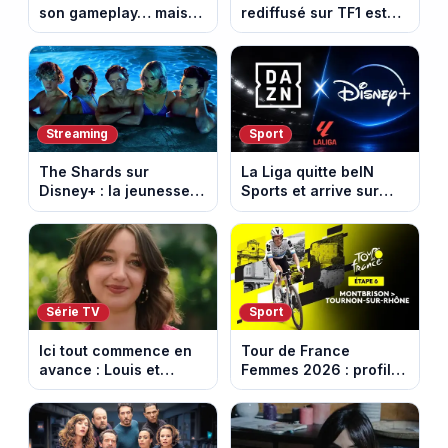
son gameplay… mais
rediffusé sur TF1 est
d’abord sur Netflix
adapté d’un succès
italien devenu un
phénomène mondial
Streaming
Sport
The Shards sur
La Liga quitte beIN
Disney+ : la jeunesse
Sports et arrive sur
dorée de Los Angeles
DAZN et Disney+ en
face à un tueur dans
France
les années 80
Série TV
Sport
Ici tout commence en
Tour de France
avance : Louis et
Femmes 2026 : profil
Jasmine enfin en
et horaires de la 6e
couple. Episode du 7
étape entre
août 2026 (spoiler)
Montbrison et
Tournon-sur-Rhône