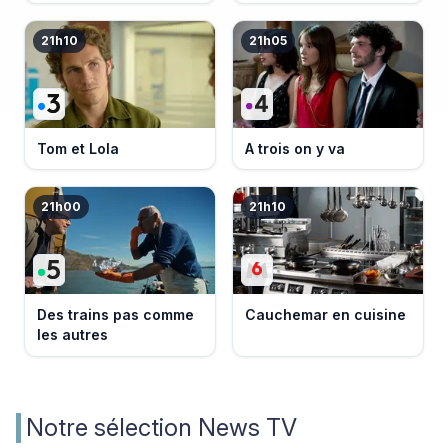
événement
21h10
21h05
Tom et Lola
A trois on y va
21h00
21h10
Des trains pas comme
Cauchemar en cuisine
les autres
Notre sélection News TV