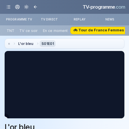
TV-programme
.com
PROGRAMME TV
TV DIRECT
REPLAY
NEWS
🚲 Tour de France Femmes
TNT
TV ce soir
En ce moment
L'or bleu
S01E01
L'or bleu