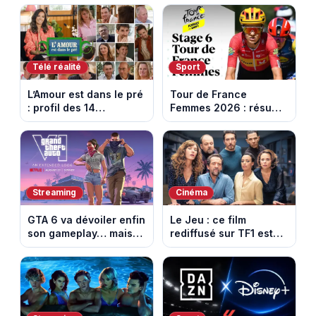
Télé réalité
Sport
L’Amour est dans le pré
Tour de France
: profil des 14
Femmes 2026 : résumé
agriculteurs, speed
vidéo de la 6e étape
dating inédit et de
entre Montbrison et
nouvelles histoires
Tournon-sur-Rhône
d’amour
Streaming
Cinéma
GTA 6 va dévoiler enfin
Le Jeu : ce film
son gameplay… mais
rediffusé sur TF1 est
d’abord sur Netflix
adapté d’un succès
italien devenu un
phénomène mondial