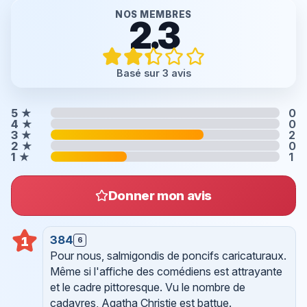
NOS MEMBRES
2.3
Basé sur 3 avis
5
★
0
4
★
0
3
★
2
2
★
0
1
★
1
Donner mon avis
384
1
6
Pour nous, salmigondis de poncifs caricaturaux.
Même si l'affiche des comédiens est attrayante
et le cadre pittoresque. Vu le nombre de
cadavres, Agatha Christie est battue.