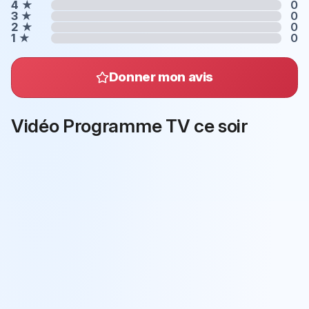
4
★
0
3
★
0
2
★
0
1
★
0
Donner mon avis
Vidéo Programme TV ce soir