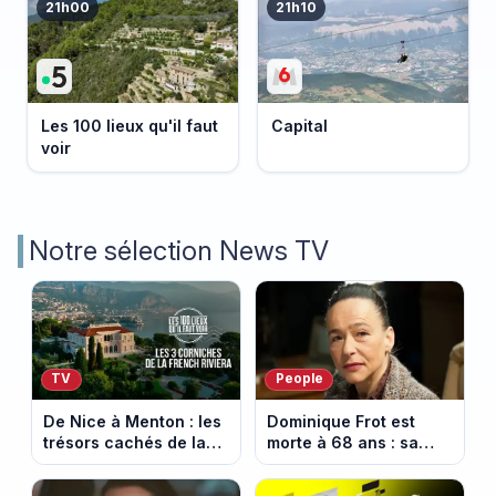
21h00
21h10
Les 100 lieux qu'il faut
Capital
voir
Notre sélection News TV
TV
People
De Nice à Menton : les
Dominique Frot est
trésors cachés de la
morte à 68 ans : sa
French Riviera dévoilés
sœur Catherine Frot
dans les 100 lieux qu'il
annonce la triste