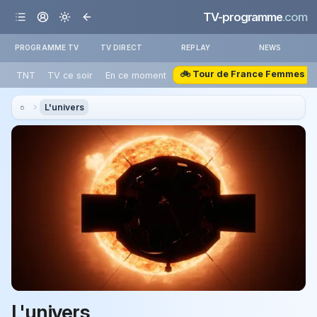
TV-programme
.com
PROGRAMME TV
TV DIRECT
REPLAY
NEWS
🚲 Tour de France Femmes
TNT
TV ce soir
En ce moment
L'univers
L'univers