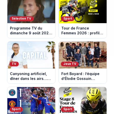
faut voir
nouvelle
Sélection TV
Sport
Programme TV du
Tour de France
dimanche 9 août 2026
Femmes 2026 : profil
: notre sélection pour
et horaires de la
votre soirée télé
dernière étape à Nice
TV
Jeux TV
Canyoning artificiel,
Fort Boyard : l’équipe
dîner dans les airs…
d’Élodie Gossuin
les loisirs les plus fous
termine avec une belle
passés au crible dans
somme pour l'Unicef et
Capital
le Refuge
Sport
Sport