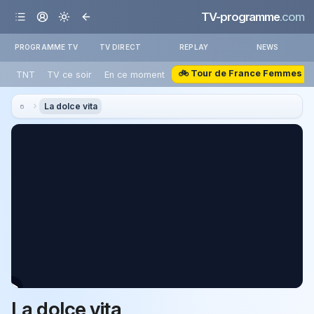
TV-programme
.com
PROGRAMME TV
TV DIRECT
REPLAY
NEWS
🚲 Tour de France Femmes
TNT
TV ce soir
En ce moment
La dolce vita
La dolce vita