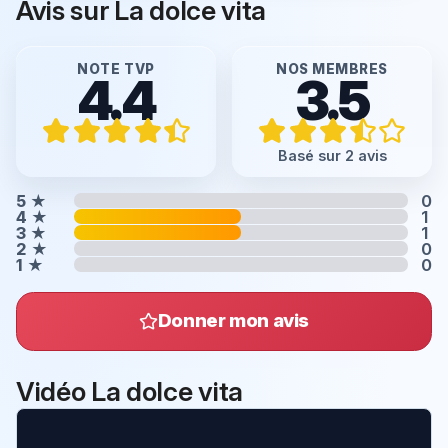
Avis sur La dolce vita
NOTE TVP
NOS MEMBRES
4.4
3.5
Basé sur 2 avis
5
★
0
4
★
1
3
★
1
2
★
0
1
★
0
Donner mon avis
Vidéo La dolce vita