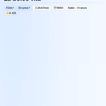
Film
Drame
2h47min
1960
Italie - France
4.4/5