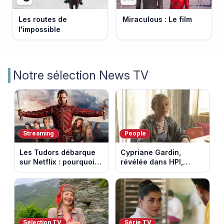
Les routes de
Miraculous : Le film
l'impossible
Notre sélection News TV
Streaming
People
Les Tudors débarque
Cypriane Gardin,
sur Netflix : pourquoi la
révélée dans HPI,
série n’a rien perdu de
lance une cagnotte
son pouvoir
après des difficultés
financières
Sélection TV
Série TV