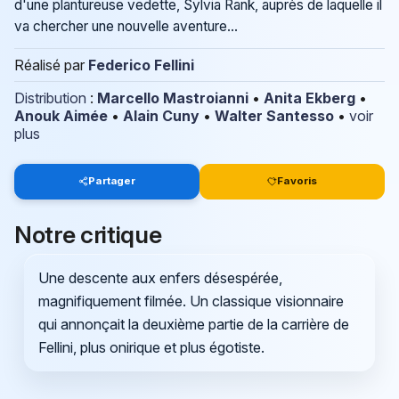
d'une plantureuse vedette, Sylvia Rank, auprès de laquelle il
va chercher une nouvelle aventure...
Réalisé par
Federico Fellini
Distribution
:
Marcello Mastroianni
•
Anita Ekberg
•
Anouk Aimée
•
Alain Cuny
•
Walter Santesso
•
voir
plus
Partager
Favoris
Notre critique
Une descente aux enfers désespérée,
magnifiquement filmée. Un classique visionnaire
qui annonçait la deuxième partie de la carrière de
Fellini, plus onirique et plus égotiste.