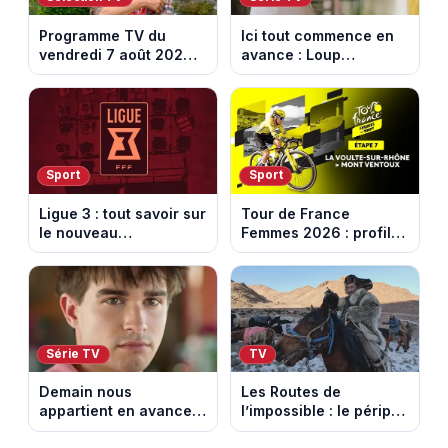
Programme TV du
Ici tout commence en
vendredi 7 août 2026 :
avance : Loup
notre sélection pour
découvre la trahison
votre soirée télé
de Bianca. Episode du
10 août 2026 (spoiler)
Sport
Sport
Ligue 3 : tout savoir sur
Tour de France
le nouveau
Femmes 2026 : profil
championnat qui
et horaires de la 7e
succède au National
étape entre La Voulte-
sur-Rhône et le Mont
Ventoux
Série TV
TV
Demain nous
Les Routes de
appartient en avance:
l’impossible : le périple
Samuel perd le
glacial d’une famille