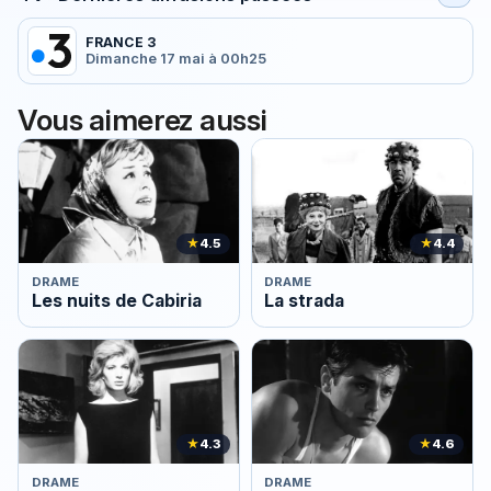
FRANCE 3
Dimanche 17 mai à 00h25
Vous aimerez aussi
★
4.5
★
4.4
DRAME
DRAME
Les nuits de Cabiria
La strada
★
4.3
★
4.6
DRAME
DRAME