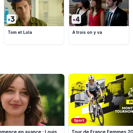
Tom et Lola
A trois on y va
Sport
ommence en avance : Louis
Tour de France Femmes 202