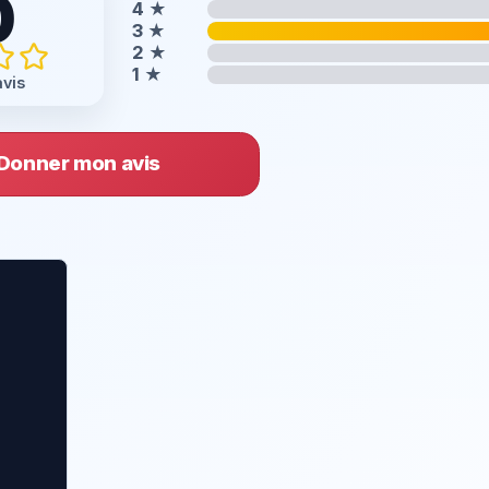
0
4
★
3
★
2
★
1
★
avis
Donner mon avis