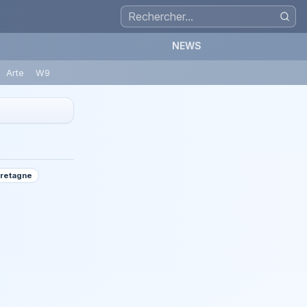
NEWS
Arte
W9
Bretagne