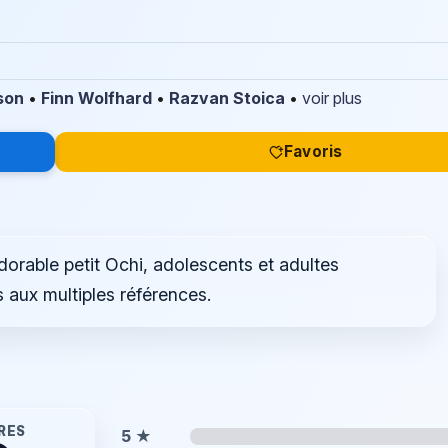
son
•
Finn Wolfhard
•
Razvan Stoica
•
voir plus
Favoris
adorable petit Ochi, adolescents et adultes
 aux multiples références.
RES
5
★