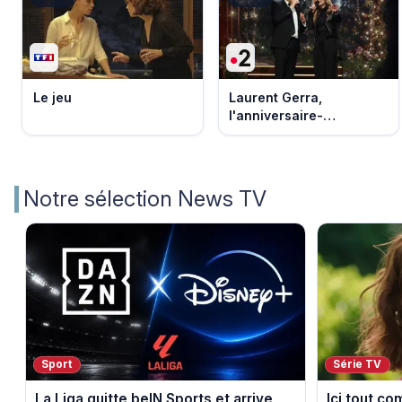
Le jeu
Laurent Gerra,
l'anniversaire-
événement
Notre sélection News TV
Sport
Série TV
La Liga quitte beIN Sports et arrive
Ici tout c