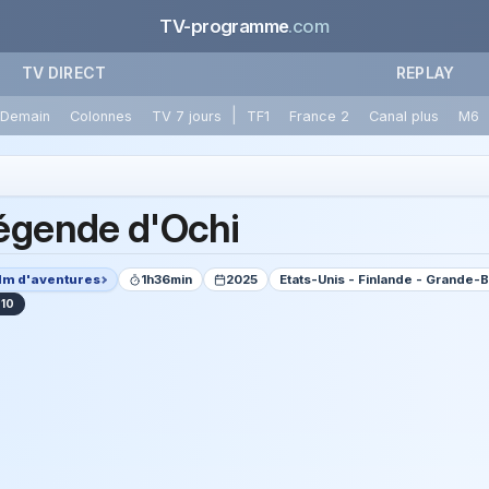
TV-programme
.com
TV DIRECT
REPLAY
|
Demain
Colonnes
TV 7 jours
TF1
France 2
Canal plus
M6
égende d'Ochi
ilm d'aventures
1h36min
2025
Etats-Unis - Finlande - Grande-
-10