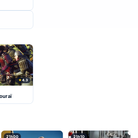
★
4.3
ouraï
21h00
21h10