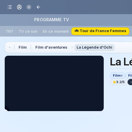
PROGRAMME TV
🚲 Tour de France Femmes
TNT
TV ce soir
En ce moment
Film
Film d'aventures
La Légende d'Ochi
La L
Film
F
3.2/5