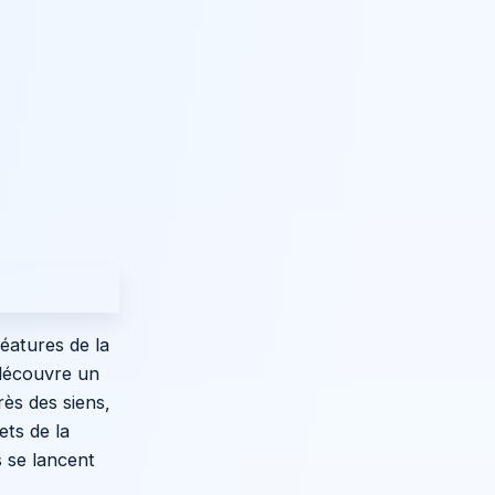
réatures de la
e découvre un
ès des siens,
ets de la
s se lancent