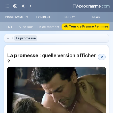
TV-programme
.com
PROGRAMME TV
TV DIRECT
REPLAY
NEWS
🚲 Tour de France Femmes
TNT
TV ce soir
En ce moment
La promesse
La promesse
: quelle version afficher
2
?