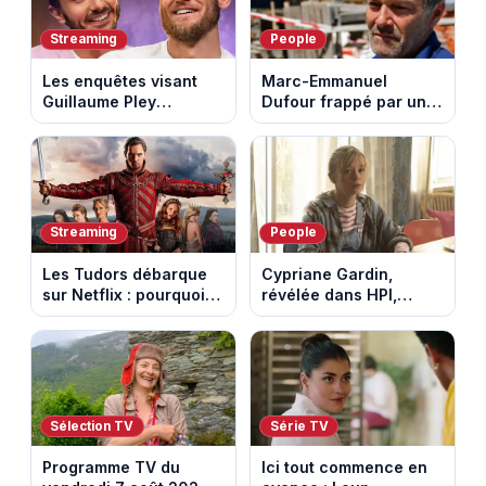
Streaming
People
Les enquêtes visant
Marc-Emmanuel
Guillaume Pley
Dufour frappé par un
poussent Ragnar Le
terrible incendie : son
Breton à quitter la
chalet part en fumée
tournée Legend
Streaming
People
Les Tudors débarque
Cypriane Gardin,
sur Netflix : pourquoi la
révélée dans HPI,
série n’a rien perdu de
lance une cagnotte
son pouvoir
après des difficultés
financières
Sélection TV
Série TV
Programme TV du
Ici tout commence en