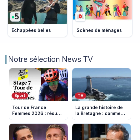
Echappées belles
Scènes de ménages
Notre sélection News TV
Sport
TV
Tour de France
La grande histoire de
Femmes 2026 : résumé
la Bretagne : comment
vidéo de la 7e étape
les Bretons ont
avec l'ascension du
défendu leur culture
Mont Ventoux
au fil des décennies