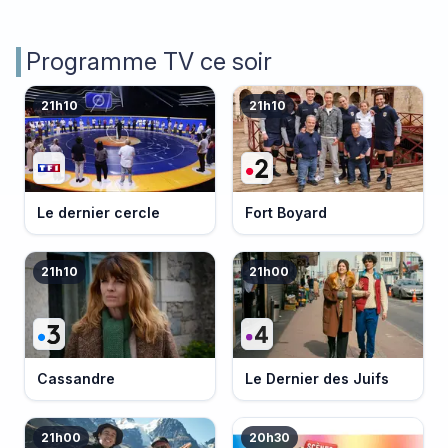
Programme TV ce soir
21h10
21h10
Le dernier cercle
Fort Boyard
21h10
21h00
Cassandre
Le Dernier des Juifs
21h00
20h30