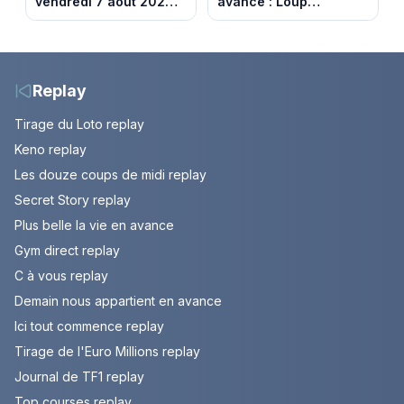
vendredi 7 août 2026 :
avance : Loup
notre sélection pour
découvre la trahison
votre soirée télé
de Bianca. Episode du
10 août 2026 (spoiler)
Replay
Tirage du Loto replay
Keno replay
Les douze coups de midi replay
Secret Story replay
Plus belle la vie en avance
Gym direct replay
C à vous replay
Demain nous appartient en avance
Ici tout commence replay
Tirage de l'Euro Millions replay
Journal de TF1 replay
Top courses replay