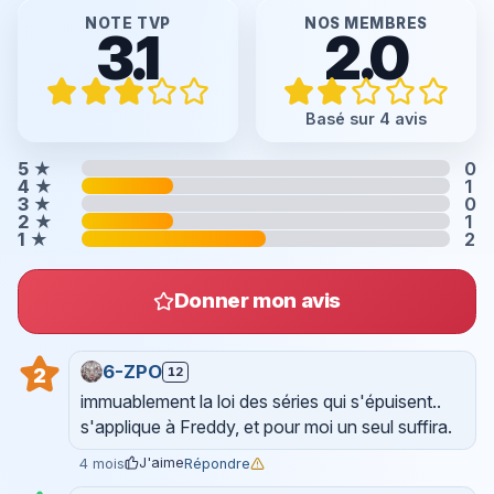
NOTE TVP
NOS MEMBRES
3.1
2.0
Basé sur 4 avis
5
★
0
4
★
1
3
★
0
2
★
1
1
★
2
Donner mon avis
6-ZPO
12
2
immuablement la loi des séries qui s'épuisent..
s'applique à Freddy, et pour moi un seul suffira.
J'aime
Répondre
4 mois