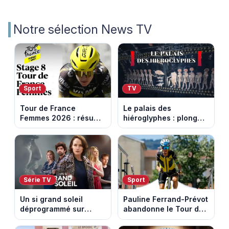
Notre sélection News TV
Sport
TV
Tour de France
Le palais des
Femmes 2026 : résumé
hiéroglyphes : plongez
vidéo de la 9e étape
dans la tombe
entre Sisteron et Nice
égyptienne qui fascine
les archéologues
Série TV
Sport
Un si grand soleil
Pauline Ferrand-Prévot
déprogrammé sur
abandonne le Tour de
France 3 : cinq
France Femmes avant
épisodes inédits
la 8e étape