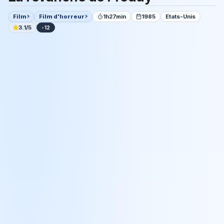
Film
Film d'horreur
1h27min
1985
Etats-Unis
3.1/5
-12