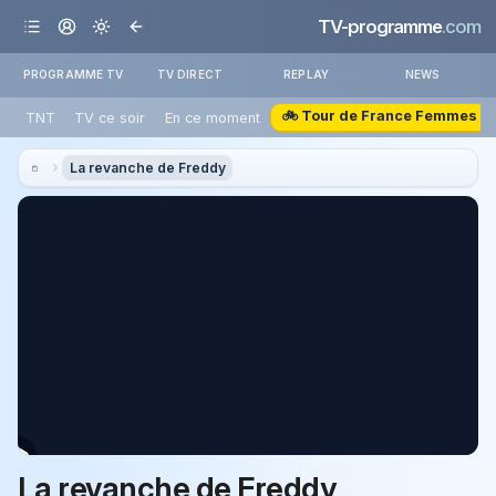
TV-programme
.com
PROGRAMME TV
TV DIRECT
REPLAY
NEWS
🚲 Tour de France Femmes
TNT
TV ce soir
En ce moment
La revanche de Freddy
La revanche de Freddy