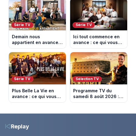
diffusés le 13 août
Série TV
Série TV
Demain nous
Ici tout commence en
appartient en avance :
avance : ce qui vous
ce qui vous attend la
attend la semaine du
semaine du 10 au 14
10 au 14 août 2026
août 2026 (spoiler)
(spoiler)
Série TV
Sélection TV
Plus Belle La Vie en
Programme TV du
avance : ce qui vous
samedi 8 août 2026 :
attend la semaine du
notre sélection pour
10 au 14 août 2026
votre soirée télé
(spoiler)
Replay