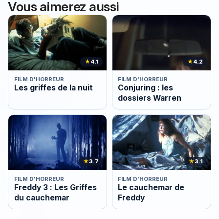
Vous aimerez aussi
★
4.1
★
4.2
FILM D'HORREUR
FILM D'HORREUR
Les griffes de la nuit
Conjuring : les
dossiers Warren
★
3.7
★
3.1
FILM D'HORREUR
FILM D'HORREUR
Freddy 3 : Les Griffes
Le cauchemar de
du cauchemar
Freddy