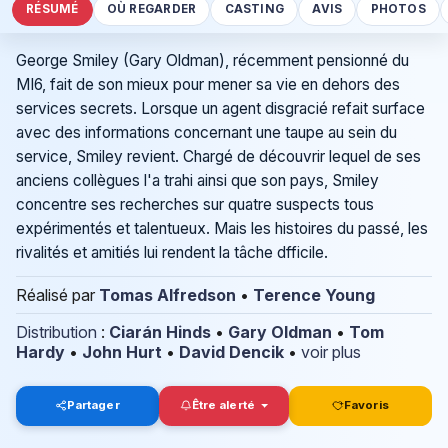
RÉSUMÉ
OÙ REGARDER
CASTING
AVIS
PHOTOS
George Smiley (Gary Oldman), récemment pensionné du
MI6, fait de son mieux pour mener sa vie en dehors des
services secrets. Lorsque un agent disgracié refait surface
avec des informations concernant une taupe au sein du
service, Smiley revient. Chargé de découvrir lequel de ses
anciens collègues l'a trahi ainsi que son pays, Smiley
concentre ses recherches sur quatre suspects tous
expérimentés et talentueux. Mais les histoires du passé, les
rivalités et amitiés lui rendent la tâche dfficile.
Réalisé par
Tomas Alfredson
•
Terence Young
Distribution
:
Ciarán Hinds
•
Gary Oldman
•
Tom
Hardy
•
John Hurt
•
David Dencik
•
voir plus
Partager
Être alerté
Favoris