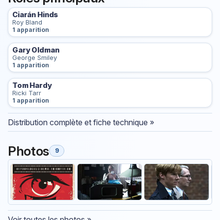
Ciarán Hinds
Roy Bland
1 apparition
Gary Oldman
George Smiley
1 apparition
Tom Hardy
Ricki Tarr
1 apparition
Distribution complète et fiche technique »
Photos
9
Voir toutes les photos »