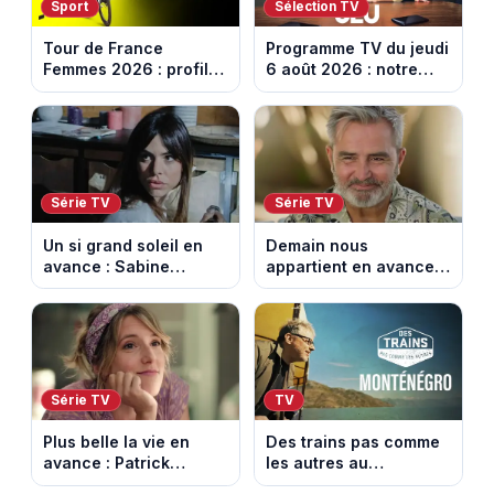
Sport
Sélection TV
Tour de France
Programme TV du jeudi
Femmes 2026 : profil
6 août 2026 : notre
et horaires de la 6e
sélection pour votre
étape entre
soirée télé
Montbrison et
Tournon-sur-Rhône
Série TV
Série TV
Un si grand soleil en
Demain nous
avance : Sabine
appartient en avance:
menacée par Céleste.
Alex révèle son lourd
Episode du 7 août
secret. Episode du 7
2026 (spoiler).
août 2026.
Série TV
TV
Plus belle la vie en
Des trains pas comme
avance : Patrick
les autres au
victime d’un malaise.
Monténégro : Philippe