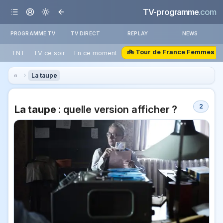
TV-programme
.com
PROGRAMME TV
TV DIRECT
REPLAY
NEWS
🚲 Tour de France Femmes
TNT
TV ce soir
En ce moment
La taupe
2
La taupe
: quelle version afficher ?