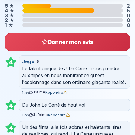
5
★
2
4
★
5
3
★
0
2
★
0
1
★
0
Donner mon avis
Jego
4
8
Le talent unique de J. Le Carré : nous prendre
aux tripes en nous montrant ce qu'est
l'espionnage dans son ordinaire glaçante réalité.
J'aime
Répondre
1 an
Du John Le Carré de haut vol
4
1
J'aime
Répondre
1 an
Un des films, à la fois sobres et haletants, tirés
4
de ses livres, qui rend J. Le Carré unique et