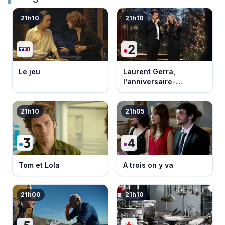
21h10
21h10
Le jeu
Laurent Gerra,
l'anniversaire-
événement
21h10
21h05
Tom et Lola
A trois on y va
21h00
21h10