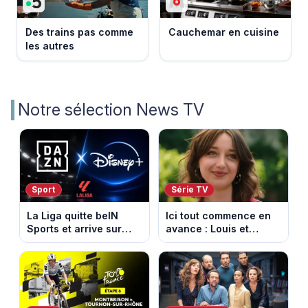
Des trains pas comme
Cauchemar en cuisine
les autres
Notre sélection News TV
Sport
Série TV
La Liga quitte beIN
Ici tout commence en
Sports et arrive sur
avance : Louis et
DAZN et Disney+ en
Jasmine enfin en
France
couple. Episode du 7
août 2026 (spoiler)