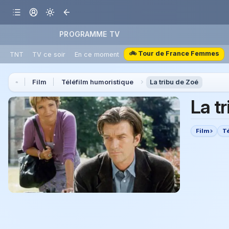
PROGRAMME TV
🚲 Tour de France Femmes
TNT
TV ce soir
En ce moment
Film
Téléfilm humoristique
La tribu de Zoé
La t
Film
T