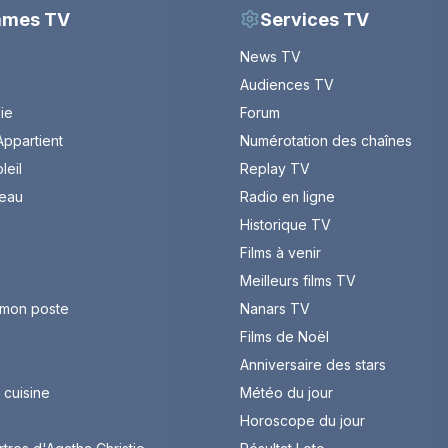
mmes TV
Services TV
News TV
Audiences TV
Vie
Forum
ppartient
Numérotation des chaînes
leil
Replay TV
leau
Radio en ligne
Historique TV
Films à venir
Meilleurs films TV
 mon poste
Nanars TV
Films de Noël
Anniversaire des stars
cuisine
Météo du jour
Horoscope du jour