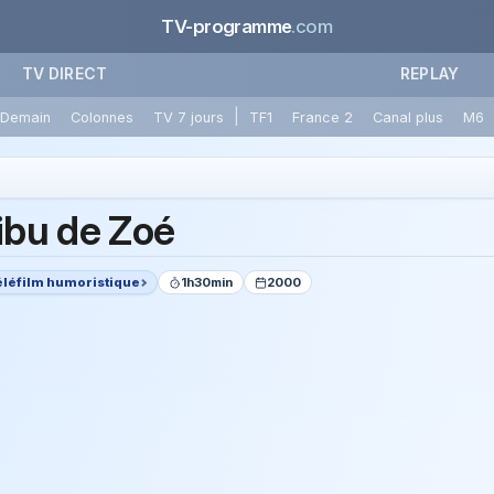
TV-programme
.com
TV DIRECT
REPLAY
|
Demain
Colonnes
TV 7 jours
TF1
France 2
Canal plus
M6
ribu de Zoé
éléfilm humoristique
1h30min
2000