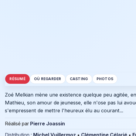
RÉSUMÉ
OÙ REGARDER
CASTING
PHOTOS
Zoé Melkian mène une existence quelque peu agitée, ent
Mathieu, son amour de jeunesse, elle n'ose pas lui avoue
s'empressent de mettre l'heureux élu au courant...
Réalisé par
Pierre Joassin
Distribution
:
Michel Vuillermoz
•
Clémentine Célarié
•
F