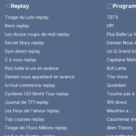
Replay
Progra
Tirage du Loto replay
TBT9
Keno replay
HPI
Les douze coups de midi replay
Plus Belle La 
Secret Story replay
Demain Nous A
Gym direct replay
Un Si Grand So
C à vous replay
Capitaine Mar
Plus belle la vie en avance
Koh Lanta
Demain nous appartient en avance
The Voice
Ici tout commence replay
Quotidien
Cyclisme UCI World Tour replay
Touche pas à
Journal de TF1 replay
W9 direct
Les Feux de l'amour replay
Meurtres a ...
Top courses replay
Cauchemar en 
Tirage de l'Euro Millions replay
Alien Theory