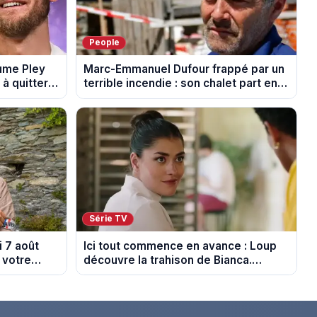
People
aume Pley
Marc-Emmanuel Dufour frappé par un
à quitter
terrible incendie : son chalet part en
fumée
Série TV
 7 août
Ici tout commence en avance : Loup
 votre
découvre la trahison de Bianca.
Episode du 10 août 2026 (spoiler)