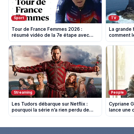
Sport
TV
Tour de France Femmes 2026 :
La grande h
résumé vidéo de la 7e étape avec
comment le
l'ascension du Mont Ventoux
leur cultur
Streaming
People
Les Tudors débarque sur Netflix :
Cypriane G
pourquoi la série n’a rien perdu de
lance une 
son pouvoir
difficultés