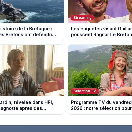
Streaming
istoire de la Bretagne :
Les enquêtes visant Guill
s Bretons ont défendu
poussent Ragnar Le Breton 
e au fil des décennies
la tournée Legend
Sélection TV
ardin, révélée dans HPI,
Programme TV du vendredi
cagnotte après des
2026 : notre sélection pour
 financières
soirée télé