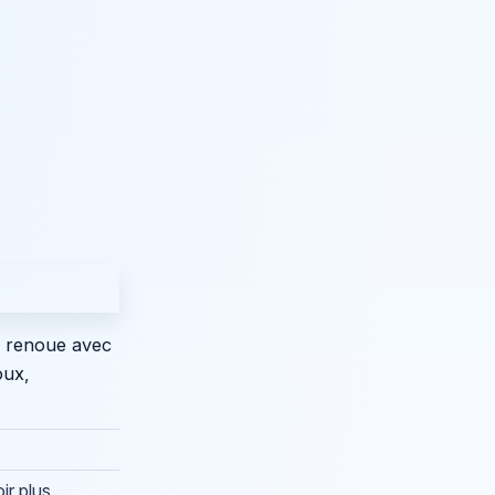
e renoue avec
oux,
ir plus