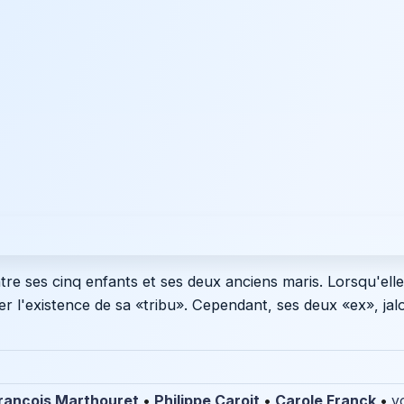
re ses cinq enfants et ses deux anciens maris. Lorsqu'ell
r l'existence de sa «tribu». Cependant, ses deux «ex», jal
rançois Marthouret
•
Philippe Caroit
•
Carole Franck
•
vo