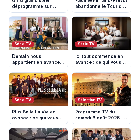
Un si grand soleil
Pauline Ferrand-Prévot
déprogrammé sur
abandonne le Tour de
France 3 : cinq
France Femmes avant
épisodes inédits
la 8e étape
diffusés le 13 août
Série TV
Série TV
Demain nous
Ici tout commence en
appartient en avance :
avance : ce qui vous
ce qui vous attend la
attend la semaine du
semaine du 10 au 14
10 au 14 août 2026
août 2026 (spoiler)
(spoiler)
Série TV
Sélection TV
Plus Belle La Vie en
Programme TV du
avance : ce qui vous
samedi 8 août 2026 :
attend la semaine du
notre sélection pour
10 au 14 août 2026
votre soirée télé
(spoiler)