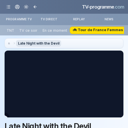
TV-programme
.com
PROGRAMME TV
TV DIRECT
REPLAY
NEWS
🚲 Tour de France Femmes
TNT
TV ce soir
En ce moment
Late Night with the Devil
Late Night with the Devil