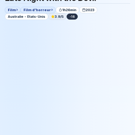
Film
Film d'horreur
1h26min
2023
Australie - Etats-Unis
3.9/5
-16