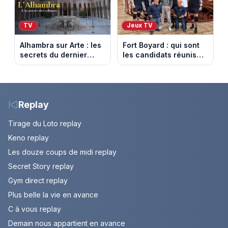
TV
Jeux TV
Alhambra sur Arte : les
Fort Boyard : qui sont
secrets du dernier
les candidats réunis
sultanat musulman
par Cyril Féraud ce
d’Espagne
samedi 8 août 2026 ?
Replay
Tirage du Loto replay
Keno replay
Les douze coups de midi replay
Secret Story replay
Gym direct replay
Plus belle la vie en avance
C à vous replay
Demain nous appartient en avance