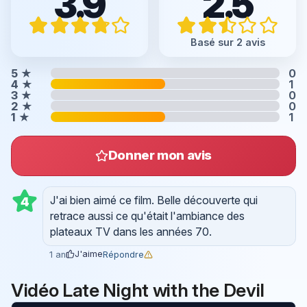
3.9
2.5
Basé sur 2 avis
5
★
0
4
★
1
3
★
0
2
★
0
1
★
1
Donner mon avis
J'ai bien aimé ce film. Belle découverte qui
4
retrace aussi ce qu'était l'ambiance des
plateaux TV dans les années 70.
J'aime
Répondre
1 an
Vidéo Late Night with the Devil