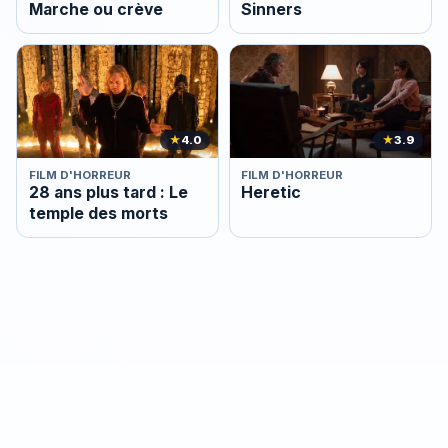
Marche ou crève
Sinners
★
4.0
★
3.9
FILM D'HORREUR
FILM D'HORREUR
28 ans plus tard : Le
Heretic
temple des morts