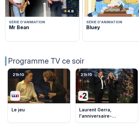
★
4.8
SÉRIE D'ANIMATION
SÉRIE D'ANIMATION
Mr Bean
Bluey
Programme TV ce soir
21h10
21h10
Le jeu
Laurent Gerra,
l'anniversaire-
événement