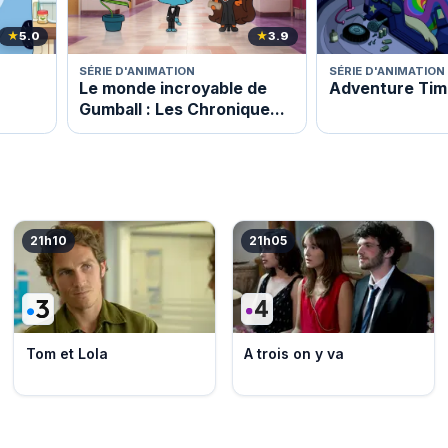
★
5.0
★
3.9
SÉRIE D'ANIMATION
SÉRIE D'ANIMATION
Le monde incroyable de
Adventure Tim
Gumball : Les Chroniques
de Gumball
21h10
21h05
Tom et Lola
A trois on y va