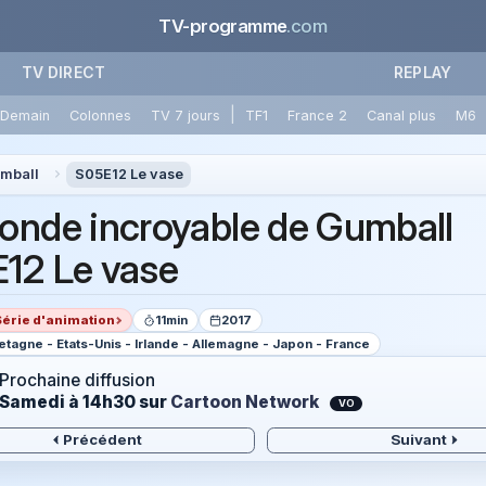
TV-programme
.com
TV DIRECT
REPLAY
|
Demain
Colonnes
TV 7 jours
TF1
France 2
Canal plus
M6
umball
S05E12 Le vase
onde incroyable de Gumball
12 Le vase
Série d'animation
11min
2017
tagne - Etats-Unis - Irlande - Allemagne - Japon - France
Prochaine diffusion
Samedi à 14h30
sur
Cartoon Network
VO
Précédent
Suivant