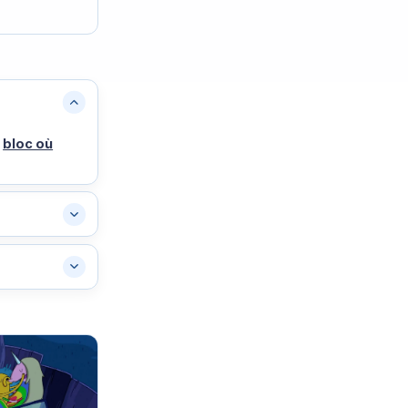
e
bloc où