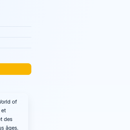
orld of
 et
et des
us âges.