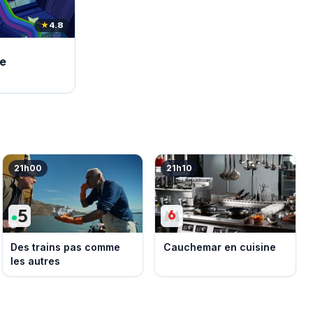
★
4.8
e
21h00
21h10
Des trains pas comme
Cauchemar en cuisine
les autres