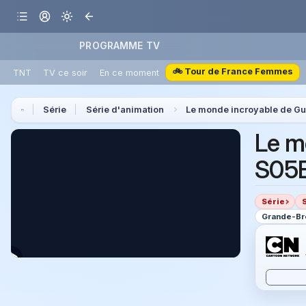
PROGRAMME TV
🚲 Tour de France Femmes
TNT
TV ce soir
En ce moment
Série
Série d'animation
Le monde incroyable de G
Le m
S05E
Série
Grande-Bre