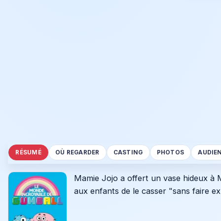
RÉSUMÉ
OÙ REGARDER
CASTING
PHOTOS
AUDIE
Mamie Jojo a offert un vase hideux à
aux enfants de le casser "sans faire exp