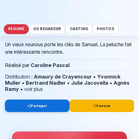
RÉSUMÉ
OÙ REGARDER
CASTING
PHOTOS
Un vieux nounous porte les clés de Samuel. La peluche fait
une intéressante rencontre.
Réalisé par
Caroline Pascal
Distribution
:
Amaury de Crayencour
•
Yvonnick
Muller
•
Bertrand Nadler
•
Julie Jacovella
•
Agnès
Ramy
•
voir plus
Partager
Favoris