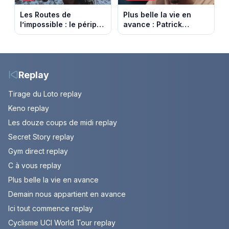
Les Routes de
Plus belle la vie en
l’impossible : le périple
avance : Patrick
glacial d’une famille
Nebout est-il mort ?
nomade en Mongolie
Episode du 10 août
2026 (spoiler)
Replay
Tirage du Loto replay
Keno replay
Les douze coups de midi replay
Secret Story replay
Gym direct replay
C à vous replay
Plus belle la vie en avance
Demain nous appartient en avance
Ici tout commence replay
Cyclisme UCI World Tour replay