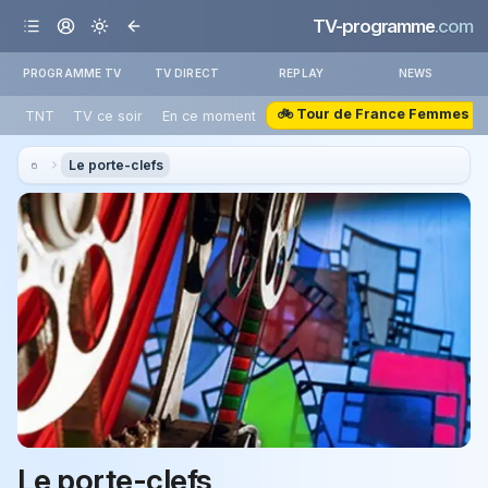
TV-programme
.com
PROGRAMME TV
TV DIRECT
REPLAY
NEWS
🚲 Tour de France Femmes
TNT
TV ce soir
En ce moment
Le porte-clefs
Le porte-clefs