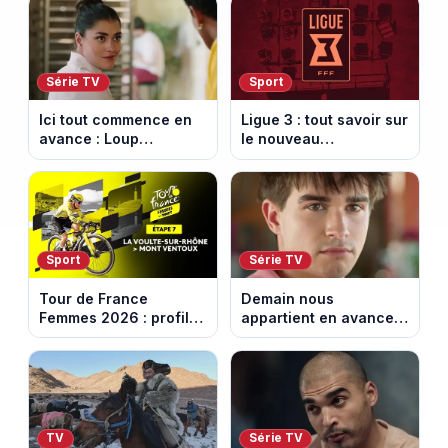
financières
Série TV
Sport
Ici tout commence en
Ligue 3 : tout savoir sur
avance : Loup
le nouveau
découvre la trahison
championnat qui
de Bianca. Episode du
succède au National
10 août 2026 (spoiler)
Sport
Série TV
Tour de France
Demain nous
Femmes 2026 : profil
appartient en avance:
et horaires de la 7e
Samuel perd le
étape entre La Voulte-
contrôle. Episode du 10
sur-Rhône et le Mont
août 2026.
Ventoux
TV
Série TV