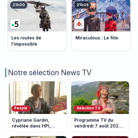
21h00
21h05
Les routes de
Miraculous : Le film
l'impossible
Notre sélection News TV
People
Sélection TV
Cypriane Gardin,
Programme TV du
révélée dans HPI,
vendredi 7 août 2026 :
lance une cagnotte
notre sélection pour
après des difficultés
votre soirée télé