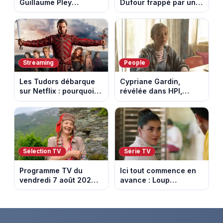
Guillaume Pley
Dufour frappé par un
poussent Ragnar Le
terrible incendie : son
Breton à quitter la
chalet part en fumée
tournée Legend
Streaming
People
Les Tudors débarque
Cypriane Gardin,
sur Netflix : pourquoi la
révélée dans HPI,
série n’a rien perdu de
lance une cagnotte
son pouvoir
après des difficultés
financières
Sélection TV
Série TV
Programme TV du
Ici tout commence en
vendredi 7 août 2026 :
avance : Loup
notre sélection pour
découvre la trahison
votre soirée télé
de Bianca. Episode du
10 août 2026 (spoiler)