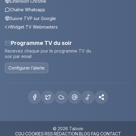
Extension Chrome
Chaîne Whatsapp
Suivre TVP sur Google
Widget TV Webmasters
Programme TV du soir
Recevez chaque jour le programme TV du
soir par email
Configurer l’alerte
© 2026 Tabom
CGU
·
COOKIES
·
RSS
·
RÉDACTION
·
BLOG
·
FAQ
·
CONTACT