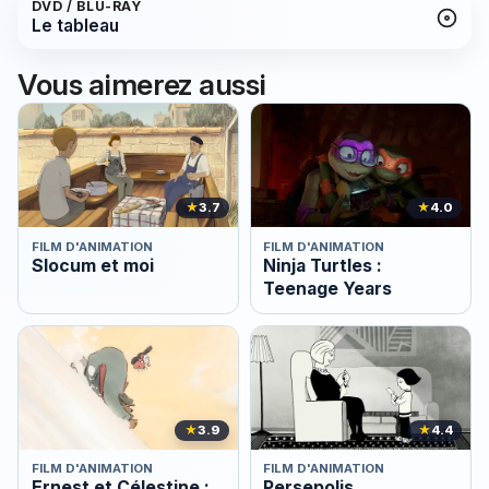
DVD / BLU-RAY
Le tableau
Vous aimerez aussi
★
3.7
★
4.0
FILM D'ANIMATION
FILM D'ANIMATION
Slocum et moi
Ninja Turtles :
Teenage Years
★
3.9
★
4.4
FILM D'ANIMATION
FILM D'ANIMATION
Ernest et Célestine :
Persepolis