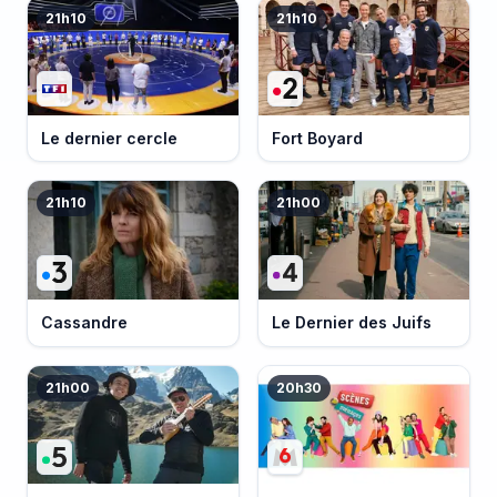
21h10
21h10
Le dernier cercle
Fort Boyard
21h10
21h00
Cassandre
Le Dernier des Juifs
21h00
20h30