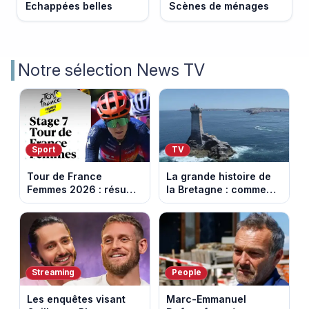
Echappées belles
Scènes de ménages
Notre sélection News TV
Sport
TV
Tour de France
La grande histoire de
Femmes 2026 : résumé
la Bretagne : comment
vidéo de la 7e étape
les Bretons ont
avec l'ascension du
défendu leur culture
Mont Ventoux
au fil des décennies
Streaming
People
Les enquêtes visant
Marc-Emmanuel