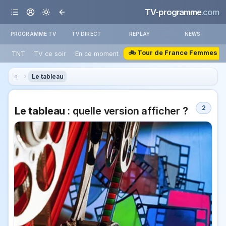
TV-programme
.com
PROGRAMME TV
TV DIRECT
REPLAY
NEWS
🚲 Tour de France Femmes
TNT
TV ce soir
En ce moment
Le tableau
2
Le tableau
: quelle version afficher ?