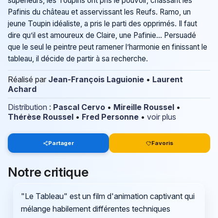
supérieurs, les Toupins ont pris le pouvoir, chassant les
Pafinis du château et asservissant les Reufs. Ramo, un
jeune Toupin idéaliste, a pris le parti des opprimés. Il faut
dire qu’il est amoureux de Claire, une Pafinie… Persuadé
que le seul le peintre peut ramener l’harmonie en finissant le
tableau, il décide de partir à sa recherche.
Réalisé par
Jean-François Laguionie
•
Laurent
Achard
Distribution
:
Pascal Cervo
•
Mireille Roussel
•
Thérèse Roussel
•
Fred Personne
•
voir plus
Partager
Favoris
Notre critique
"Le Tableau" est un film d'animation captivant qui
mélange habilement différentes techniques