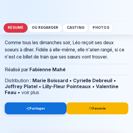
RÉSUMÉ
OÙ REGARDER
CASTING
PHOTOS
Comme tous les dimanches soir, Léo reçoit ses deux
soeurs à dîner. Fidèle à elle-même, elle n'arien rangé, si ce
n'est ce billet de train que ses sœurs vont trouver.
Réalisé par
Fabienne Mahé
Distribution
:
Marie Boissard
•
Cyrielle Debreuil
•
Joffrey Platel
•
Lilly-Fleur Pointeaux
•
Valentine
Feau
•
voir plus
Partager
Favoris