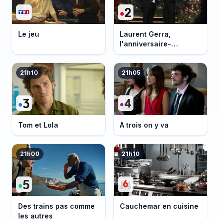
Le jeu
Laurent Gerra,
l'anniversaire-
événement
21h10
21h05
Tom et Lola
A trois on y va
21h00
21h10
Des trains pas comme
Cauchemar en cuisine
les autres