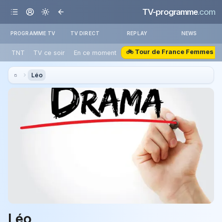
TV-programme
.com
PROGRAMME TV
TV DIRECT
REPLAY
NEWS
🚲 Tour de France Femmes
TNT
TV ce soir
En ce moment
Léo
Léo