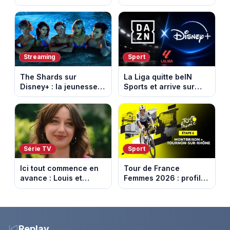
d’abord sur Netflix
adapté d’un succès
italien devenu un
phénomène mondial
Streaming
Sport
The Shards sur
La Liga quitte beIN
Disney+ : la jeunesse
Sports et arrive sur
dorée de Los Angeles
DAZN et Disney+ en
face à un tueur dans
France
les années 80
Série TV
Sport
Ici tout commence en
Tour de France
avance : Louis et
Femmes 2026 : profil
Jasmine enfin en
et horaires de la 6e
couple. Episode du 7
étape entre
août 2026 (spoiler)
Montbrison et
Tournon-sur-Rhône
Replay