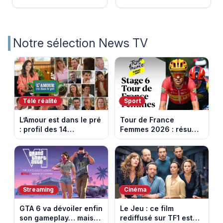
Notre sélection News TV
Télé réalité
Sport
L’Amour est dans le pré
Tour de France
: profil des 14
Femmes 2026 : résumé
agriculteurs, speed
vidéo de la 6e étape
dating inédit et de
entre Montbrison et
nouvelles histoires
Tournon-sur-Rhône
d’amour
Streaming
Cinéma
GTA 6 va dévoiler enfin
Le Jeu : ce film
son gameplay… mais
rediffusé sur TF1 est