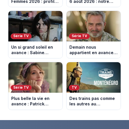
Femmes 2026 : profil
6 août 2026 : notre
et horaires de la 6e
sélection pour votre
étape entre
soirée télé
Montbrison et
Tournon-sur-Rhône
Série TV
Série TV
Un si grand soleil en
Demain nous
avance : Sabine
appartient en avance:
menacée par Céleste.
Alex révèle son lourd
Episode du 7 août
secret. Episode du 7
2026 (spoiler).
août 2026.
Série TV
TV
Plus belle la vie en
Des trains pas comme
avance : Patrick
les autres au
victime d’un malaise.
Monténégro : Philippe
Episode du 7 août
Gougler sur les rails de
2026 (spoiler)
l’Adriatique