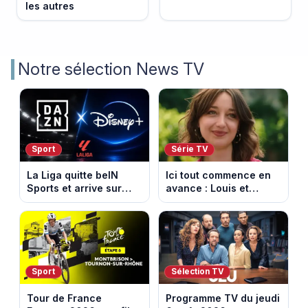
les autres
Notre sélection News TV
Sport
Série TV
La Liga quitte beIN
Ici tout commence en
Sports et arrive sur
avance : Louis et
DAZN et Disney+ en
Jasmine enfin en
France
couple. Episode du 7
août 2026 (spoiler)
Sport
Sélection TV
Tour de France
Programme TV du jeudi