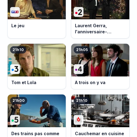
Le jeu
Laurent Gerra,
l'anniversaire-
événement
21h10
21h05
Tom et Lola
A trois on y va
21h00
21h10
Des trains pas comme
Cauchemar en cuisine