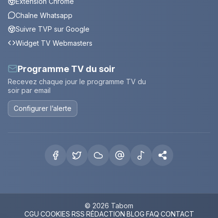
Extension Chrome
Chaîne Whatsapp
Suivre TVP sur Google
Widget TV Webmasters
Programme TV du soir
Recevez chaque jour le programme TV du
soir par email
Configurer l’alerte
© 2026 Tabom
CGU
·
COOKIES
·
RSS
·
RÉDACTION
·
BLOG
·
FAQ
·
CONTACT