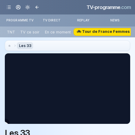
TV-programme
.com
PROGRAMME TV
TV DIRECT
REPLAY
NEWS
🚲 Tour de France Femmes
TNT
TV ce soir
En ce moment
Les 33
Les 33