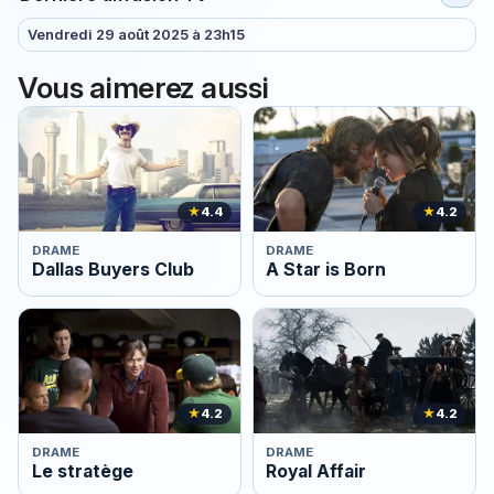
Vendredi 29 août 2025 à 23h15
Vous aimerez aussi
★
4.4
★
4.2
DRAME
DRAME
Dallas Buyers Club
A Star is Born
★
4.2
★
4.2
DRAME
DRAME
Le stratège
Royal Affair