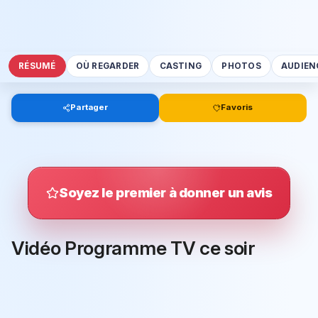
RÉSUMÉ
OÙ REGARDER
CASTING
PHOTOS
AUDIEN
Partager
Favoris
Soyez le premier à donner un avis
Vidéo Programme TV ce soir