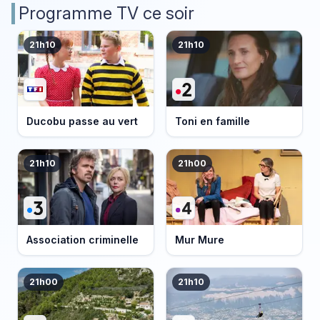
Programme TV ce soir
21h10
21h10
Ducobu passe au vert
Toni en famille
21h10
21h00
Association criminelle
Mur Mure
21h00
21h10