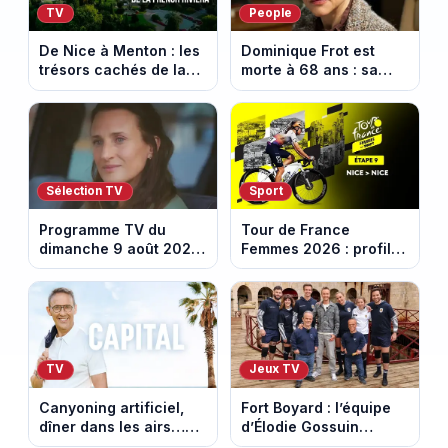
TV
People
De Nice à Menton : les
Dominique Frot est
trésors cachés de la
morte à 68 ans : sa
French Riviera dévoilés
sœur Catherine Frot
dans les 100 lieux qu'il
annonce la triste
faut voir
nouvelle
Sélection TV
Sport
Programme TV du
Tour de France
dimanche 9 août 2026
Femmes 2026 : profil
: notre sélection pour
et horaires de la
votre soirée télé
dernière étape à Nice
TV
Jeux TV
Canyoning artificiel,
Fort Boyard : l’équipe
dîner dans les airs…
d’Élodie Gossuin
les loisirs les plus fous
termine avec une belle