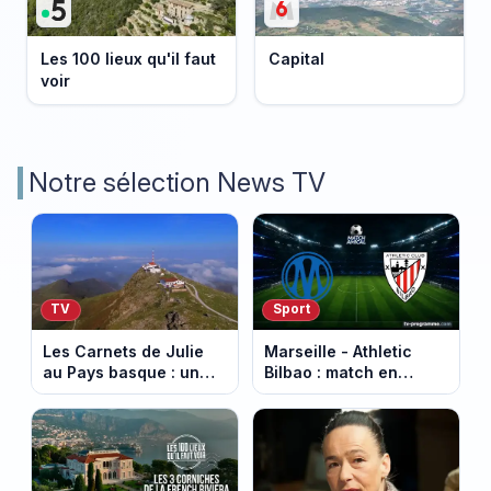
Les 100 lieux qu'il faut
Capital
voir
Notre sélection News TV
TV
Sport
Les Carnets de Julie
Marseille - Athletic
au Pays basque : un
Bilbao : match en
banquet au sommet de
direct sur Ligue 1+ à
la Rhune
17h30 (amical du 9
août 2026)