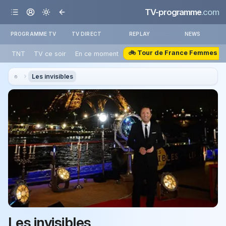
TV-programme
.com
PROGRAMME TV
TV DIRECT
REPLAY
NEWS
🚲 Tour de France Femmes
TNT
TV ce soir
En ce moment
Les invisibles
Les invisibles