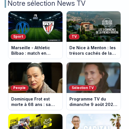
Notre sélection News TV
Sport
TV
Marseille - Athletic
De Nice à Menton : les
Bilbao : match en
trésors cachés de la
direct sur Ligue 1+ à
French Riviera dévoilés
17h30 (amical du 9
dans les 100 lieux qu'il
août 2026)
faut voir
People
Sélection TV
Dominique Frot est
Programme TV du
morte à 68 ans : sa
dimanche 9 août 2026
sœur Catherine Frot
: notre sélection pour
annonce la triste
votre soirée télé
nouvelle