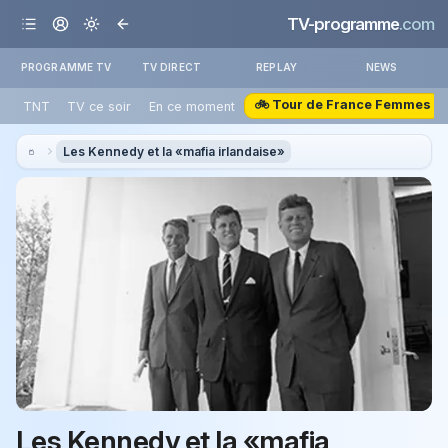
TV-programme
.com
PROGRAMME TV
TV DIRECT
REPLAY
NEWS
🚲 Tour de France Femmes
TNT
TV ce soir
En ce moment
Les Kennedy et la «mafia irlandaise»
Les Kennedy et la «mafia