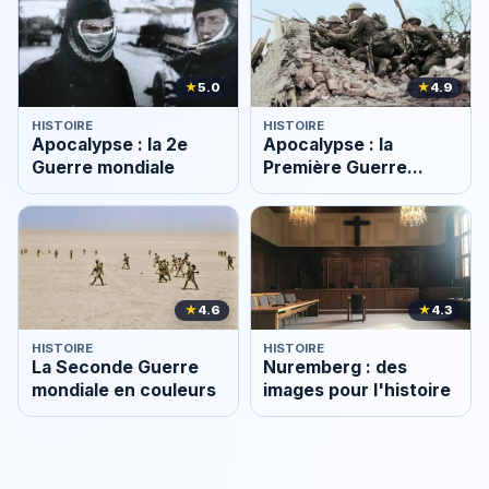
★
5.0
★
4.9
HISTOIRE
HISTOIRE
Apocalypse : la 2e
Apocalypse : la
Guerre mondiale
Première Guerre
mondiale
★
4.6
★
4.3
HISTOIRE
HISTOIRE
La Seconde Guerre
Nuremberg : des
mondiale en couleurs
images pour l'histoire