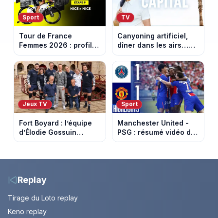
Sport
TV
Tour de France
Canyoning artificiel,
Femmes 2026 : profil
dîner dans les airs…
et horaires de la
les loisirs les plus fous
dernière étape à Nice
passés au crible dans
Capital
Jeux TV
Sport
Fort Boyard : l’équipe
Manchester United -
d’Élodie Gossuin
PSG : résumé vidéo du
termine avec une belle
match amical du 8 août
somme pour l'Unicef et
2026
le Refuge
Replay
Tirage du Loto replay
Keno replay