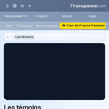
TV-programme
.com
PROGRAMME TV
TV DIRECT
REPLAY
NEWS
🚲 Tour de France Femmes
TNT
TV ce soir
En ce moment
Les témoins
Les témoins