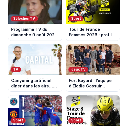
faut voir
nouvelle
Sélection TV
Sport
Programme TV du
Tour de France
dimanche 9 août 2026
Femmes 2026 : profil
: notre sélection pour
et horaires de la
votre soirée télé
dernière étape à Nice
TV
Jeux TV
Canyoning artificiel,
Fort Boyard : l’équipe
dîner dans les airs…
d’Élodie Gossuin
les loisirs les plus fous
termine avec une belle
passés au crible dans
somme pour l'Unicef et
Capital
le Refuge
Sport
Sport