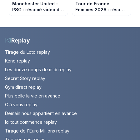
Manchester United -
Tour de France
PSG : résumé vidéo du
Femmes 2026 : résumé
match amical du 8 août
vidéo de la 9e étape
2026
entre Sisteron et Nice
Replay
Tirage du Loto replay
Keno replay
Les douze coups de midi replay
Secret Story replay
Gym direct replay
Plus belle la vie en avance
C à vous replay
Demain nous appartient en avance
Ici tout commence replay
Tirage de l'Euro Millions replay
Top courses replay