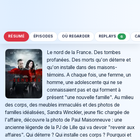
RÉSUMÉ
ÉPISODES
OÙ REGARDER
REPLAYS
CA
6
Le nord de la France. Des tombes
profanées. Des morts qu'on déterre et
qu'on installe dans des maisons-
témoins. A chaque fois, une femme, un
homme, une adolescente qui ne se
connaissaient pas et qui forment à
présent "une nouvelle famille". Au milieu
des corps, des meubles immaculés et des photos de
familles idéalisées, Sandra Winckler, jeune flic chargée de
l'affaire, découvre la photo de Paul Maisonneuve : une
ancienne légende de la PJ de Lille qui va devoir "revenir aux
affaires". Qui déterre ? Qui installe ces corps ? Pourquoi et