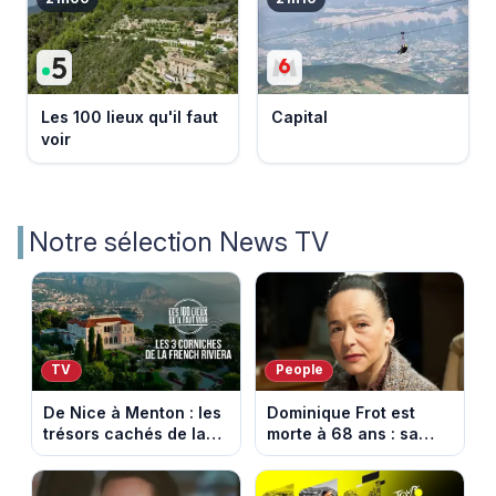
Les 100 lieux qu'il faut
Capital
voir
Notre sélection News TV
TV
People
De Nice à Menton : les
Dominique Frot est
trésors cachés de la
morte à 68 ans : sa
French Riviera dévoilés
sœur Catherine Frot
dans les 100 lieux qu'il
annonce la triste