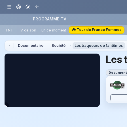
PROGRAMME TV
🚲 Tour de France Femmes
TNT
TV ce soir
En ce moment
Documentaire
Société
Les traqueurs de fantômes
Les 
Document