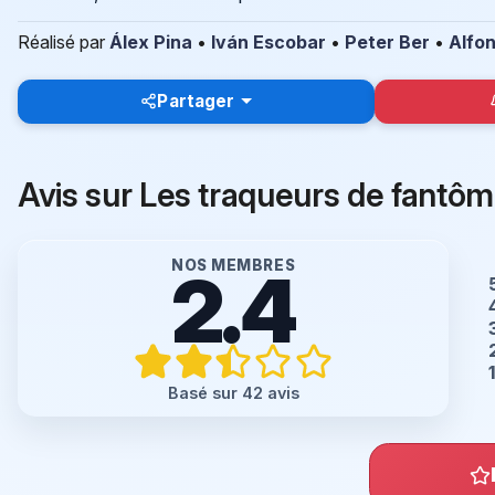
Réalisé par
Álex Pina
•
Iván Escobar
•
Peter Ber
•
Alfo
Partager
Avis sur Les traqueurs de fantô
NOS MEMBRES
2.4
Basé sur 42 avis