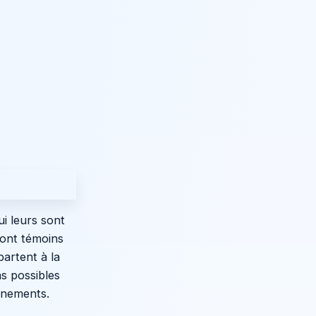
i leurs sont
sont témoins
partent à la
ns possibles
vénements.