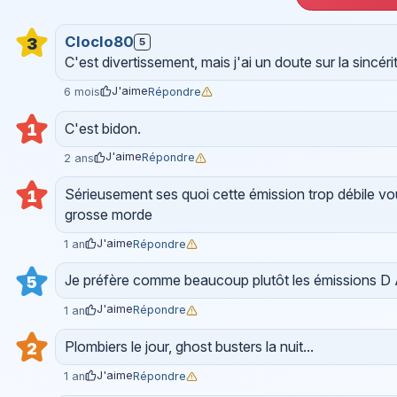
Cloclo80
3
5
C'est divertissement, mais j'ai un doute sur la sincé
J'aime
Répondre
6 mois
C'est bidon.
1
J'aime
Répondre
2 ans
Sérieusement ses quoi cette émission trop débile v
1
grosse morde
J'aime
Répondre
1 an
Je préfère comme beaucoup plutôt les émissions D Al
5
J'aime
Répondre
1 an
Plombiers le jour, ghost busters la nuit...
2
J'aime
Répondre
1 an