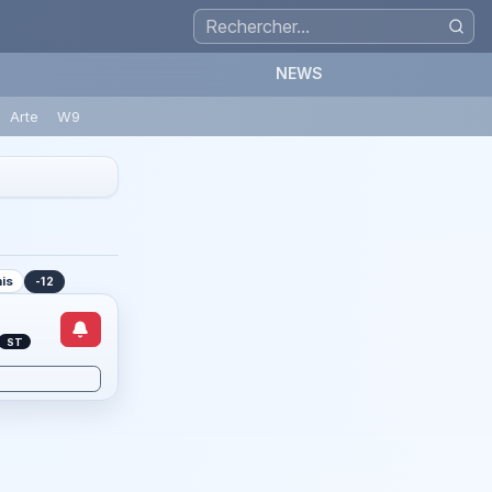
NEWS
Arte
W9
nis
-12
ST