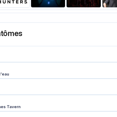
antômes
l'eau
nes Tavern