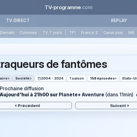
TV-programme
.com
TV DIRECT
REPLAY
|
Demain
Colonnes
TV 7 jours
TF1
France 2
Canal plus
M6
traqueurs de fantômes
aire
Société
2004 - 2024
1 saison
158 épisodes
Etats-U
Prochaine diffusion
Aujourd'hui à 21h00
sur
Planète+ Aventure
(dans 11min)
Précédent
Suivant