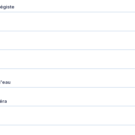
légiste
l'eau
éra