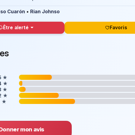
nso Cuarón
•
Rian Johnso
Être alerté
Favoris
mes
5
★
4
★
3
★
2
★
1
★
Donner mon avis