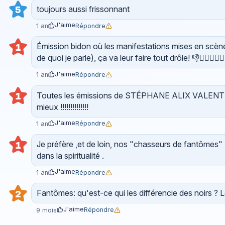
toujours aussi frissonnant
5
J'aime
Répondre
1 an
Émission bidon où les manifestations mises en scène s
1
de quoi je parle), ça va leur faire tout drôle! 👎👎🏻👎🏼👎
J'aime
Répondre
1 an
Toutes les émissions de STÉPHANE ALIX VALENT M
1
mieux !!!!!!!!!!!!!!
J'aime
Répondre
1 an
Je préfère ,et de loin, nos "chasseurs de fantômes" F
1
dans la spiritualité .
J'aime
Répondre
1 an
Fantômes: qu'est-ce qui les différencie des noirs ? L
2
J'aime
Répondre
9 mois