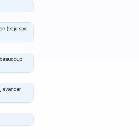
n (et je sais
 beaucoup
 , avancer