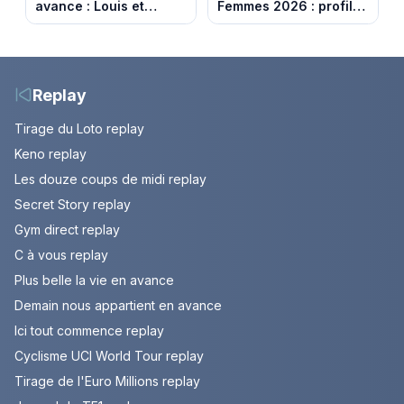
avance : Louis et
Femmes 2026 : profil
Jasmine enfin en
et horaires de la 6e
couple. Episode du 7
étape entre
août 2026 (spoiler)
Montbrison et
Tournon-sur-Rhône
Replay
Tirage du Loto replay
Keno replay
Les douze coups de midi replay
Secret Story replay
Gym direct replay
C à vous replay
Plus belle la vie en avance
Demain nous appartient en avance
Ici tout commence replay
Cyclisme UCI World Tour replay
Tirage de l'Euro Millions replay