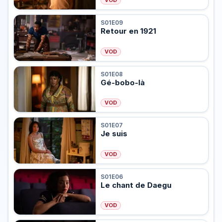
VOD
S01E09
Retour en 1921
VOD
S01E08
Gé-bobo-là
VOD
S01E07
Je suis
VOD
S01E06
Le chant de Daegu
VOD