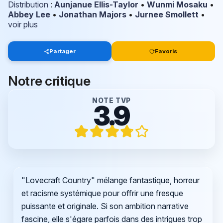
Distribution
:
Aunjanue Ellis-Taylor
•
Wunmi Mosaku
•
Abbey Lee
•
Jonathan Majors
•
Jurnee Smollett
•
voir plus
Partager
Favoris
Notre critique
NOTE TVP
3.9
"Lovecraft Country" mélange fantastique, horreur
et racisme systémique pour offrir une fresque
puissante et originale. Si son ambition narrative
fascine, elle s'égare parfois dans des intrigues trop