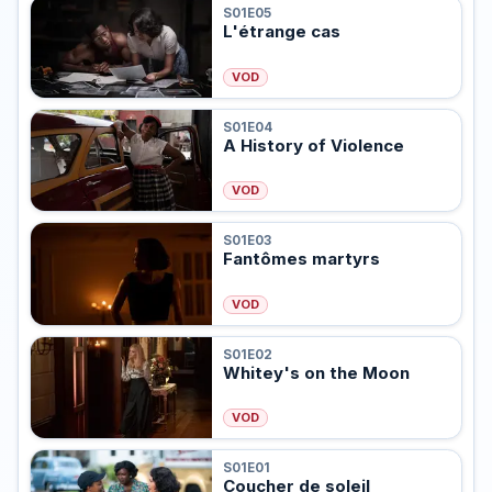
S01E05
L'étrange cas
VOD
S01E04
A History of Violence
VOD
S01E03
Fantômes martyrs
VOD
S01E02
Whitey's on the Moon
VOD
S01E01
Coucher de soleil