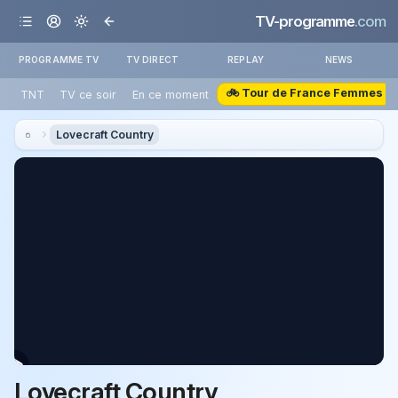
TV-programme
.com
PROGRAMME TV
TV DIRECT
REPLAY
NEWS
🚲 Tour de France Femmes
TNT
TV ce soir
En ce moment
Lovecraft Country
Lovecraft Country