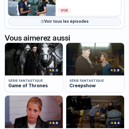
VOD
Voir tous les épisodes
Vous aimerez aussi
★
5.0
★
3.9
SÉRIE FANTASTIQUE
SÉRIE FANTASTIQUE
Game of Thrones
Creepshow
★
4.6
★
4.4