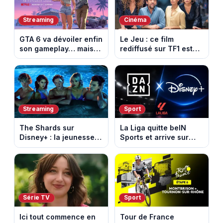
Streaming
Cinéma
GTA 6 va dévoiler enfin
Le Jeu : ce film
son gameplay… mais
rediffusé sur TF1 est
d’abord sur Netflix
adapté d’un succès
italien devenu un
phénomène mondial
Streaming
Sport
The Shards sur
La Liga quitte beIN
Disney+ : la jeunesse
Sports et arrive sur
dorée de Los Angeles
DAZN et Disney+ en
face à un tueur dans
France
les années 80
Série TV
Sport
Ici tout commence en
Tour de France