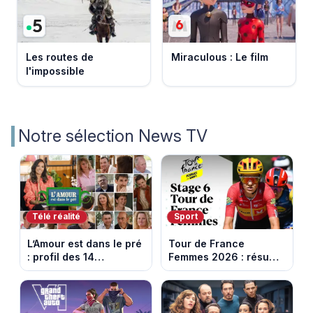
Les routes de
Miraculous : Le film
l'impossible
Notre sélection News TV
Télé réalité
Sport
L’Amour est dans le pré
Tour de France
: profil des 14
Femmes 2026 : résumé
agriculteurs, speed
vidéo de la 6e étape
dating inédit et de
entre Montbrison et
nouvelles histoires
Tournon-sur-Rhône
d’amour