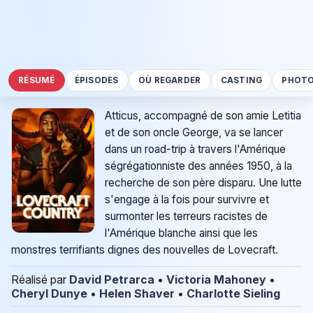
RÉSUMÉ
ÉPISODES
OÙ REGARDER
CASTING
PHOT
Atticus, accompagné de son amie Letitia
et de son oncle George, va se lancer
dans un road-trip à travers l'Amérique
ségrégationniste des années 1950, à la
recherche de son père disparu. Une lutte
s'engage à la fois pour survivre et
surmonter les terreurs racistes de
l'Amérique blanche ainsi que les
monstres terrifiants dignes des nouvelles de Lovecraft.
Réalisé par
David Petrarca
•
Victoria Mahoney
•
Cheryl Dunye
•
Helen Shaver
•
Charlotte Sieling