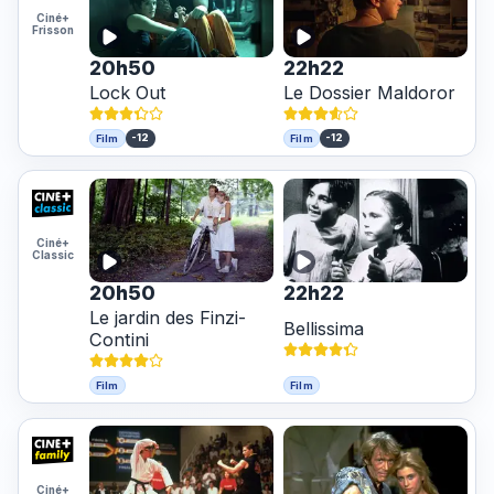
Ciné+
Frisson
20h50
22h22
Lock Out
Le Dossier Maldoror
-12
-12
Film
Film
Ciné+
Classic
20h50
22h22
Le jardin des Finzi-
Bellissima
Contini
Film
Film
Ciné+