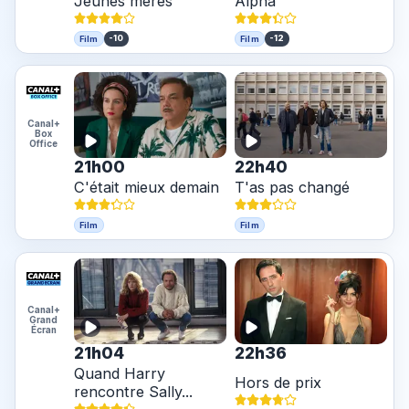
Jeunes mères
Alpha
-10
-12
Film
Film
Canal+
Box
Office
21h00
22h40
C'était mieux demain
T'as pas changé
Film
Film
Canal+
Grand
Écran
21h04
22h36
Quand Harry
Hors de prix
rencontre Sally...