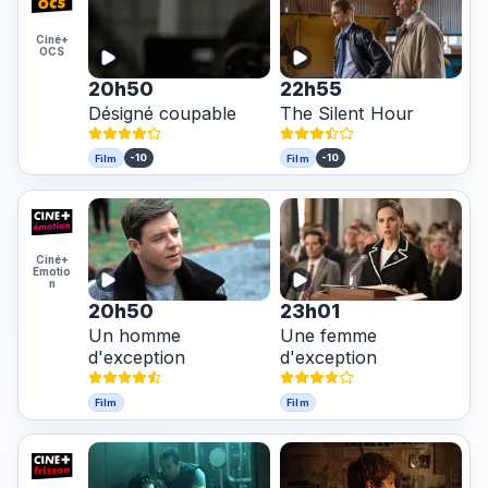
Ciné+
OCS
20h50
22h55
Désigné coupable
The Silent Hour
-10
-10
Film
Film
Ciné+
Emotio
n
20h50
23h01
Un homme
Une femme
d'exception
d'exception
Film
Film