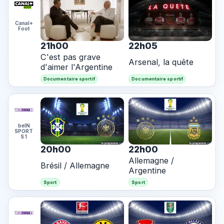
Canal+
Foot
21h00
22h05
C'est pas grave
Arsenal, la quête
d'aimer l'Argentine
Documentaire sportif
Documentaire sportif
beIN
SPORT
S 1
20h00
22h00
Allemagne /
Brésil / Allemagne
Argentine
Sport
Sport