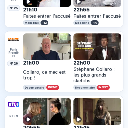
N° 25
21h10
22h55
Faites entrer l'accusé
Faites entrer l'accusé
-12
-10
Magazine
Magazine
Paris
Premiè
re
21h00
22h00
N° 26
Stéphane Collaro :
Collaro, ce mec est
les plus grands
trop !
sketchs
INEDIT
INEDIT
Documentaire
Documentaire
RTL 9
20h55
22h45