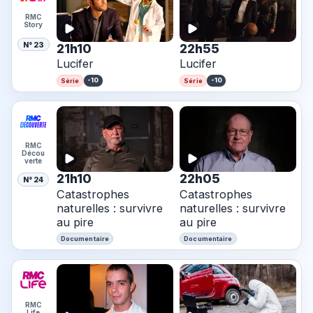
RMC
Story
N° 23
21h10
22h55
Lucifer
Lucifer
-10
-10
Série
Série
RMC
Décou
verte
21h10
22h05
N° 24
Catastrophes
Catastrophes
naturelles : survivre
naturelles : survivre
au pire
au pire
Documentaire
Documentaire
RMC
Life