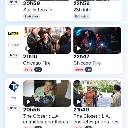
N° 16
20h59
22h59
Sur le terrain
23h info
Emission
Emission
CSTAR
N° 17
21h10
22h47
Chicago Fire
Chicago Fire
-10
-10
Série
Série
T18
N° 18
20h55
21h40
The Closer : L.A.
The Closer : L.A.
enquêtes prioritaires
enquêtes prioritaires