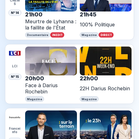
CNEW
S
N° 14
21h00
21h45
Meurtre de Lyhanna :
100% Politique
la faillite de l'État
INEDIT
DIRECT
Documentaire
Magazine
LCI
N° 15
20h00
22h00
Face à Darius
22H Darius Rochebin
Rochebin
Magazine
Magazine
Francei
nfo