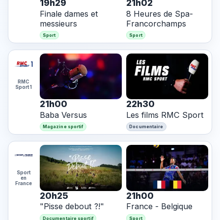
19h29
21h02
Finale dames et
8 Heures de Spa-
messieurs
Francorchamps
Sport
Sport
RMC
Sport 1
21h00
22h30
Baba Versus
Les films RMC Sport
Magazine sportif
Documentaire
Sport
en
France
20h25
21h00
"Pisse debout ?!"
France - Belgique
Documentaire sportif
Sport