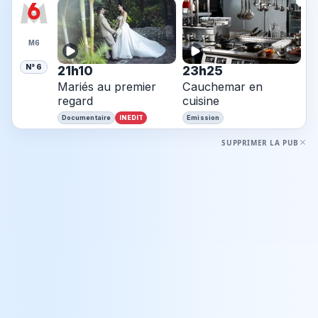
M6
N° 6
21h10
23h25
Mariés au premier
Cauchemar en
regard
cuisine
INEDIT
Documentaire
Emission
SUPPRIMER LA PUB