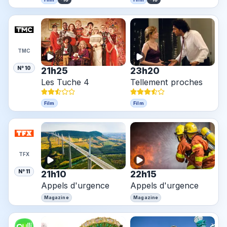
TMC
N° 10
21h25
23h20
Les Tuche 4
Tellement proches
Film
Film
TFX
N° 11
21h10
22h15
Appels d'urgence
Appels d'urgence
Magazine
Magazine