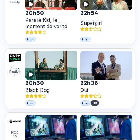
Family
20h50
22h54
Karaté Kid, le
Supergirl
moment de vérité
Film
Film
Ciné+
Festiva
l
20h50
22h36
Black Dog
Oui
-16
Film
Film
MGG
TV