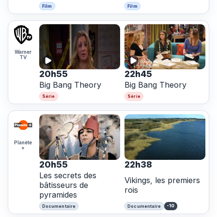
Film
Film
Warner
TV
20h55
22h45
Big Bang Theory
Big Bang Theory
Série
Série
Planète
+
20h55
22h38
Les secrets des
Vikings, les premiers
bâtisseurs de
rois
pyramides
-10
Documentaire
Documentaire