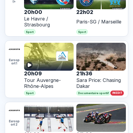
1+
20h00
22h02
Le Havre /
Paris-SG / Marseille
Strasbourg
Sport
Sport
Eurosp
ort 1
20h09
21h36
Tour Auvergne-
Sara Price: Chasing
Rhône-Alpes
Dakar
INEDIT
Sport
Documentaire sportif
Eurosp
ort 2