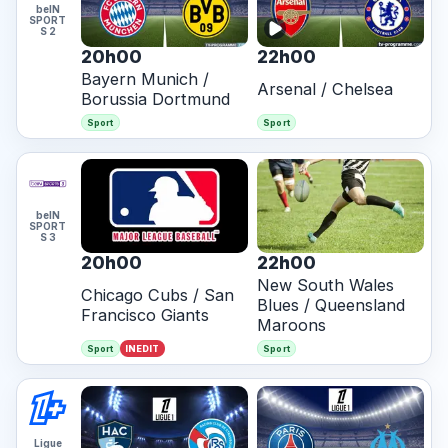
beIN
SPORT
S 2
20h00
22h00
Bayern Munich /
Arsenal / Chelsea
Borussia Dortmund
Sport
Sport
beIN
SPORT
S 3
20h00
22h00
New South Wales
Chicago Cubs / San
Blues / Queensland
Francisco Giants
Maroons
INEDIT
Sport
Sport
Ligue