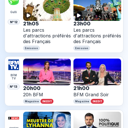
Gulli
N° 12
21h05
23h00
Les parcs
Les parcs
d'attractions préférés
d'attractions préférés
des Français
des Français
Emission
Emission
BFM
TV
N° 13
20h00
21h00
20h BFM
BFM Grand Soir
INEDIT
INEDIT
Magazine
Magazine