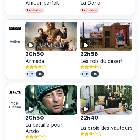
Amour parfait
La Dona
Feuilleton
Feuilleton
Action
20h50
22h56
Armada
Les rois du désert
-10
-10
Film
Film
TCM
Cinéma
20h50
22h40
La bataille pour
La proie des vautours
Anzio