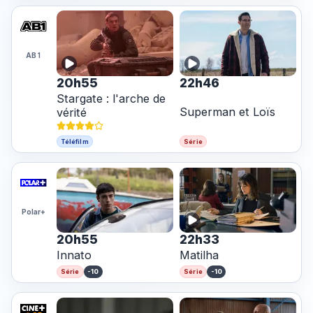
AB 1
20h55
22h46
Stargate : l'arche de
Superman et Loïs
vérité
Téléfilm
Série
Polar+
20h55
22h33
Innato
Matilha
-10
-10
Série
Série