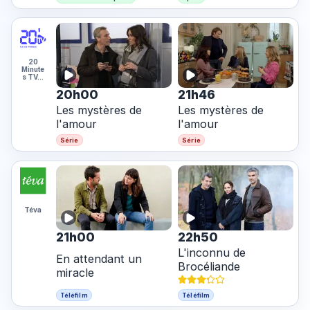
20
Minute
s TV…
20h00
21h46
Les mystères de
Les mystères de
l'amour
l'amour
Série
Série
Téva
21h00
22h50
L'inconnu de
En attendant un
Brocéliande
miracle
Téléfilm
Téléfilm