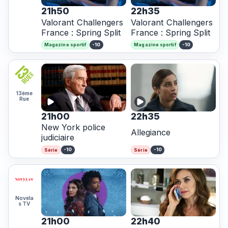
21h50
22h35
Valorant Challengers
Valorant Challengers
France : Spring Split
France : Spring Split
-10
-10
Magazine sportif
Magazine sportif
13ème
Rue
21h00
22h35
New York police
Allegiance
judiciaire
-10
-10
Série
Série
Novela
s TV
21h00
22h40