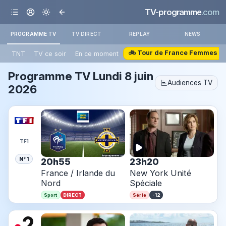
TV-programme
.com
PROGRAMME TV
TV DIRECT
REPLAY
NEWS
🚲 Tour de France Femmes
TNT
TV ce soir
En ce moment
Programme TV
Lundi 8 juin
Audiences TV
2026
TF1
N° 1
20h55
23h20
France / Irlande du
New York Unité
Nord
Spéciale
DIRECT
-12
Sport
Série