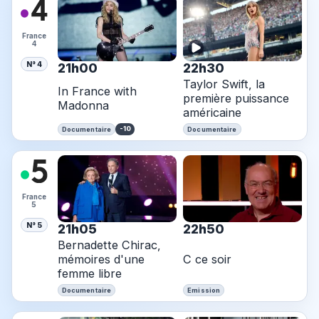
France
4
N° 4
21h00
22h30
Taylor Swift, la
In France with
première puissance
Madonna
américaine
-10
Documentaire
Documentaire
France
5
N° 5
21h05
22h50
Bernadette Chirac,
mémoires d'une
C ce soir
femme libre
Documentaire
Emission