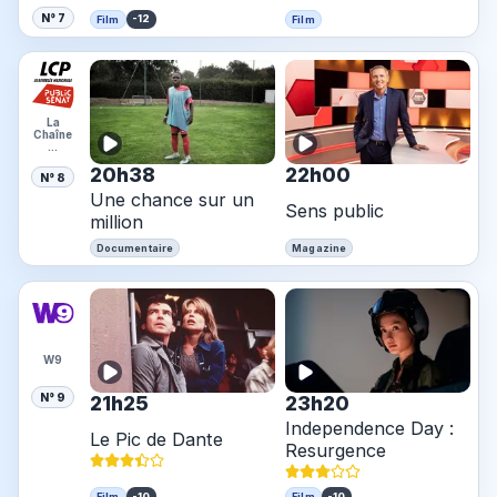
N° 7
-12
Film
Film
La
Chaîne
…
20h38
22h00
N° 8
Une chance sur un
Sens public
million
Documentaire
Magazine
W9
N° 9
21h25
23h20
Independence Day :
Le Pic de Dante
Resurgence
-10
-10
Film
Film