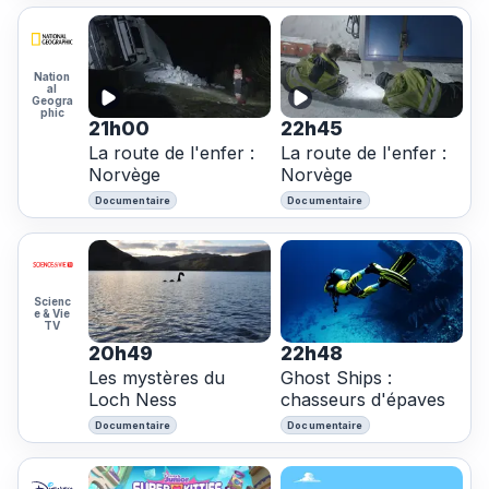
Nation
al
Geogra
phic
21h00
22h45
La route de l'enfer :
La route de l'enfer :
Norvège
Norvège
Documentaire
Documentaire
Scienc
e & Vie
TV
20h49
22h48
Les mystères du
Ghost Ships :
Loch Ness
chasseurs d'épaves
Documentaire
Documentaire