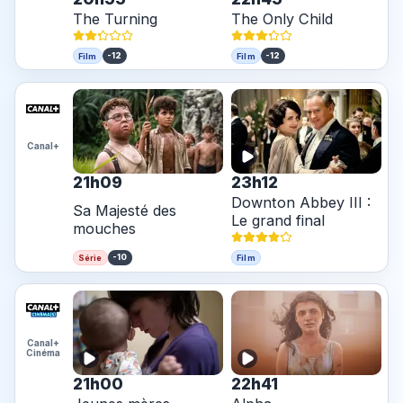
The Turning
The Only Child
-12
-12
Film
Film
Canal+
21h09
23h12
Downton Abbey III :
Sa Majesté des
Le grand final
mouches
-10
Série
Film
Canal+
Cinéma
21h00
22h41