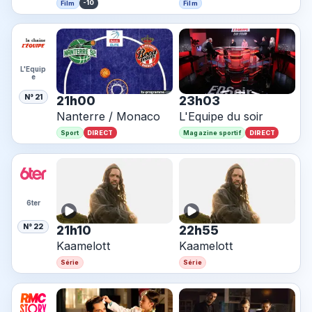
-10
Film
Film
L'Equip
e
N° 21
21h00
23h03
Nanterre / Monaco
L'Equipe du soir
DIRECT
DIRECT
Sport
Magazine sportif
6ter
N° 22
21h10
22h55
Kaamelott
Kaamelott
Série
Série