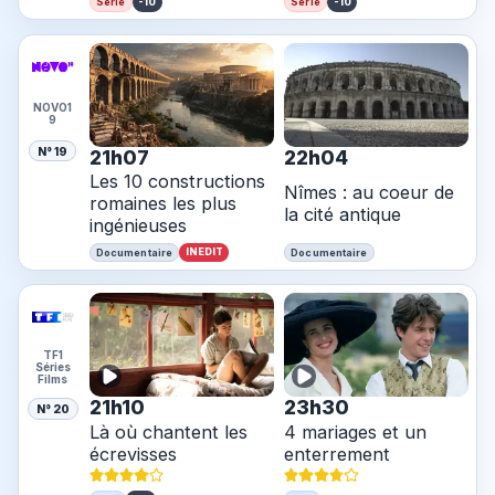
-10
-10
Série
Série
NOVO1
9
N° 19
21h07
22h04
Les 10 constructions
Nîmes : au coeur de
romaines les plus
la cité antique
ingénieuses
INEDIT
Documentaire
Documentaire
TF1
Séries
Films
21h10
23h30
N° 20
Là où chantent les
4 mariages et un
écrevisses
enterrement