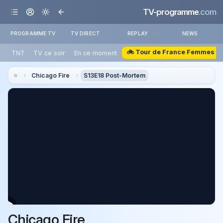
TV-programme
.com
PROGRAMME TV
TV DIRECT
REPLAY
NEWS
🚲 Tour de France Femmes
TNT
TV ce soir
En ce moment
Chicago Fire
S13E18 Post-Mortem
Chicago Fire