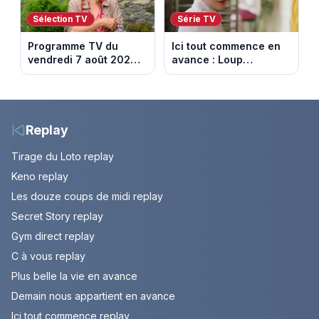
Sélection TV
Série TV
Programme TV du
Ici tout commence en
vendredi 7 août 2026 :
avance : Loup
notre sélection pour
découvre la trahison
votre soirée télé
de Bianca. Episode du
10 août 2026 (spoiler)
Replay
Tirage du Loto replay
Keno replay
Les douze coups de midi replay
Secret Story replay
Gym direct replay
C à vous replay
Plus belle la vie en avance
Demain nous appartient en avance
Ici tout commence replay