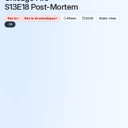
S13E18 Post-Mortem
Série
Série dramatique
43min
2025
Etats-Unis
-10