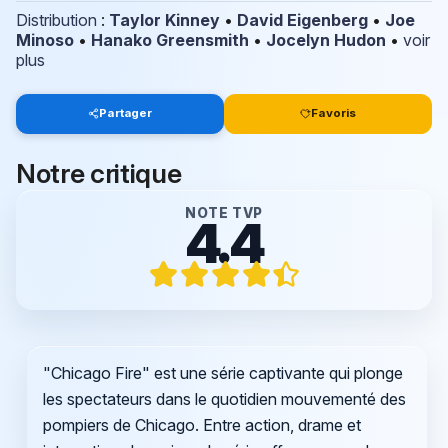
Distribution
:
Taylor Kinney
•
David Eigenberg
•
Joe
Minoso
•
Hanako Greensmith
•
Jocelyn Hudon
•
voir
plus
Partager
Favoris
Notre critique
NOTE TVP
4.4
"Chicago Fire" est une série captivante qui plonge
les spectateurs dans le quotidien mouvementé des
pompiers de Chicago. Entre action, drame et