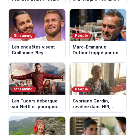
vidéo de la 7e étape
les Bretons ont
avec l'ascension du
défendu leur culture
Mont Ventoux
au fil des décennies
Streaming
People
Les enquêtes visant
Marc-Emmanuel
Guillaume Pley
Dufour frappé par un
poussent Ragnar Le
terrible incendie : son
Breton à quitter la
chalet part en fumée
tournée Legend
Streaming
People
Les Tudors débarque
Cypriane Gardin,
sur Netflix : pourquoi la
révélée dans HPI,
série n’a rien perdu de
lance une cagnotte
son pouvoir
après des difficultés
financières