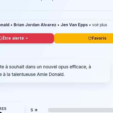
onald
•
Brian Jordan Alvarez
•
Jen Van Epps
•
voir plus
Être alerté
Favoris
e à souhait dans un nouvel opus efficace, à
e à la talentueuse Amie Donald.
RES
5
★