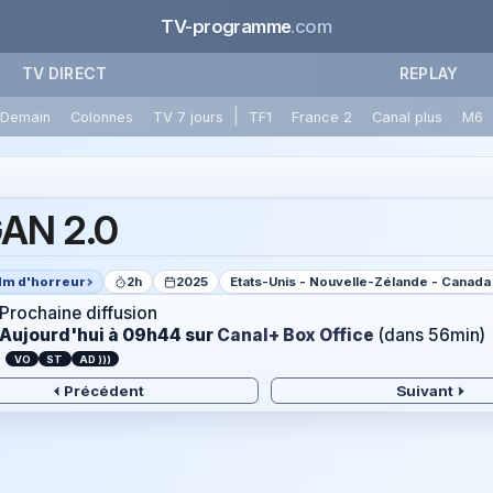
TV-programme
.com
TV DIRECT
REPLAY
|
Demain
Colonnes
TV 7 jours
TF1
France 2
Canal plus
M6
AN 2.0
ilm d'horreur
2h
2025
Etats-Unis - Nouvelle-Zélande - Canada
Prochaine diffusion
Aujourd'hui à 09h44
sur
Canal+ Box Office
(dans 56min)
VO
ST
AD )))
Précédent
Suivant