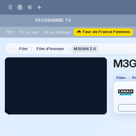
PROGRAMME TV
🚲 Tour de France Femmes
TNT
TV ce soir
En ce moment
Film
Film d'horreur
M3GAN 2.0
M3G
Film
F