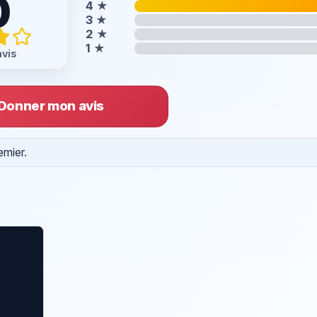
0
4
★
3
★
2
★
1
★
avis
Donner mon avis
emier.