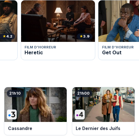
★
4.2
★
3.9
FILM D'HORREUR
FILM D'HORREUR
Heretic
Get Out
21h10
21h00
Cassandre
Le Dernier des Juifs