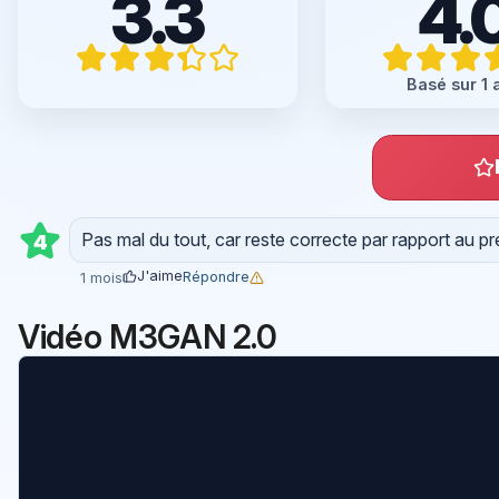
3.3
4.
Basé sur 1 
Pas mal du tout, car reste correcte par rapport au pr
4
J'aime
Répondre
1 mois
Vidéo M3GAN 2.0