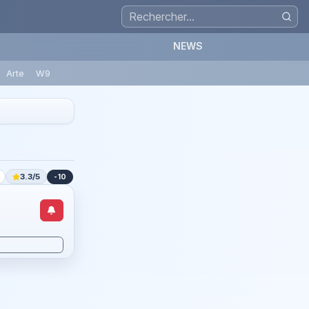
NEWS
Arte
W9
3.3/5
-10