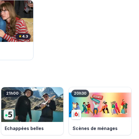
★
4.3
21h00
20h30
Echappées belles
Scènes de ménages