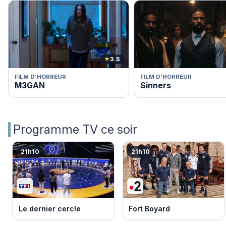
★
3.5
FILM D'HORREUR
FILM D'HORREUR
M3GAN
Sinners
Programme TV ce soir
21h10
21h10
Le dernier cercle
Fort Boyard