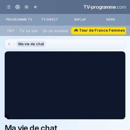
TV-programme
.com
PROGRAMME TV
TV DIRECT
REPLAY
NEWS
🚲 Tour de France Femmes
TNT
TV ce soir
En ce moment
Ma vie de chat
Ma vie de chat