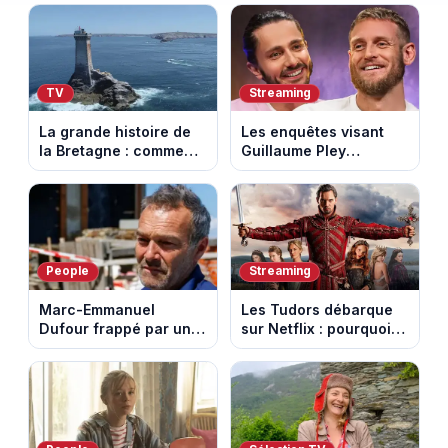
TV
Streaming
La grande histoire de
Les enquêtes visant
la Bretagne : comment
Guillaume Pley
les Bretons ont
poussent Ragnar Le
défendu leur culture
Breton à quitter la
au fil des décennies
tournée Legend
People
Streaming
Marc-Emmanuel
Les Tudors débarque
Dufour frappé par un
sur Netflix : pourquoi la
terrible incendie : son
série n’a rien perdu de
chalet part en fumée
son pouvoir