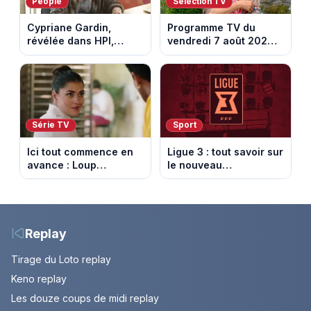
People
Sélection TV
Cypriane Gardin,
Programme TV du
révélée dans HPI,
vendredi 7 août 2026 :
lance une cagnotte
notre sélection pour
après des difficultés
votre soirée télé
financières
Série TV
Sport
Ici tout commence en
Ligue 3 : tout savoir sur
avance : Loup
le nouveau
découvre la trahison
championnat qui
de Bianca. Episode du
succède au National
10 août 2026 (spoiler)
Replay
Tirage du Loto replay
Keno replay
Les douze coups de midi replay