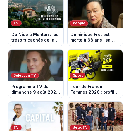
août 2026)
TV
People
De Nice à Menton : les
Dominique Frot est
trésors cachés de la
morte à 68 ans : sa
French Riviera dévoilés
sœur Catherine Frot
dans les 100 lieux qu'il
annonce la triste
faut voir
nouvelle
Sélection TV
Sport
Programme TV du
Tour de France
dimanche 9 août 2026
Femmes 2026 : profil
: notre sélection pour
et horaires de la
votre soirée télé
dernière étape à Nice
TV
Jeux TV