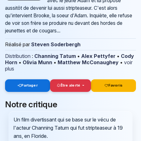
avec le jeune Adam et lui propose
aussitôt de devenir lui aussi stripteaseur. C'est alors
qu'intervient Brooke, la soeur d'Adam. Inquiète, elle refuse
de voir son frère se produire nu devant des hordes de
jeunettes et de cougars...
Réalisé par
Steven Soderbergh
Distribution
:
Channing Tatum
•
Alex Pettyfer
•
Cody
Horn
•
Olivia Munn
•
Matthew McConaughey
•
voir
plus
Partager
Être alerté
Favoris
Notre critique
Un film divertissant qui se base sur le vécu de
l'acteur Channing Tatum qui fut stripteaseur à 19
ans, en Floride.