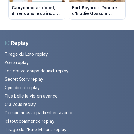
Canyoning artificiel,
Fort Boyard : l’équipe
dîner dans les airs…
d’Élodie Gossuin
les loisirs les plus fous
termine avec une belle
passés au crible dans
somme pour l'Unicef et
Capital
le Refuge
Replay
Tirage du Loto replay
Keno replay
Les douze coups de midi replay
Secret Story replay
Gym direct replay
Plus belle la vie en avance
C à vous replay
Demain nous appartient en avance
Ici tout commence replay
Tirage de l'Euro Millions replay