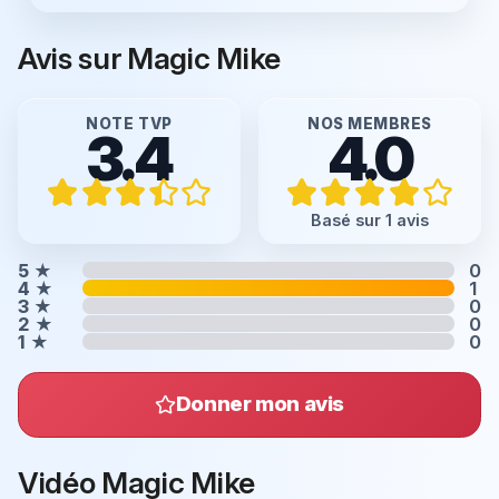
Avis sur Magic Mike
NOTE TVP
NOS MEMBRES
3.4
4.0
Basé sur 1 avis
5
★
0
4
★
1
3
★
0
2
★
0
1
★
0
Donner mon avis
Vidéo Magic Mike