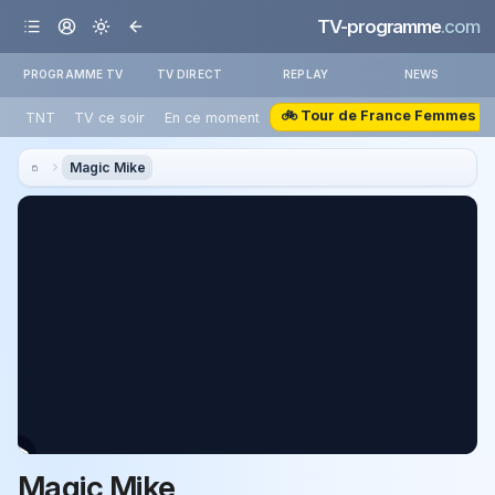
TV-programme
.com
PROGRAMME TV
TV DIRECT
REPLAY
NEWS
🚲 Tour de France Femmes
TNT
TV ce soir
En ce moment
Magic Mike
Magic Mike