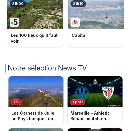
21h00
21h10
Les 100 lieux qu'il faut
Capital
voir
Notre sélection News TV
TV
Sport
Les Carnets de Julie
Marseille - Athletic
au Pays basque : un
Bilbao : match en
banquet au sommet de
direct sur Ligue 1+ à
la Rhune
17h30 (amical du 9