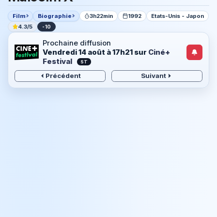
Film
Biographie
3h22min
1992
Etats-Unis - Japon
4.3/5
-10
Prochaine diffusion
Vendredi 14 août à 17h21
sur
Ciné+
Festival
ST
Précédent
Suivant