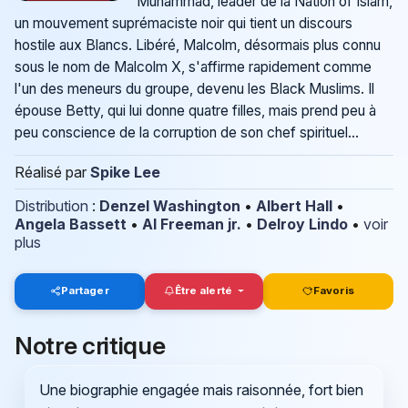
Muhammad, leader de la Nation of Islam,
un mouvement suprémaciste noir qui tient un discours
hostile aux Blancs. Libéré, Malcolm, désormais plus connu
sous le nom de Malcolm X, s'affirme rapidement comme
l'un des meneurs du groupe, devenu les Black Muslims. Il
épouse Betty, qui lui donne quatre filles, mais prend peu à
peu conscience de la corruption de son chef spirituel...
Réalisé par
Spike Lee
Distribution
:
Denzel Washington
•
Albert Hall
•
Angela Bassett
•
Al Freeman jr.
•
Delroy Lindo
•
voir
plus
Partager
Être alerté
Favoris
Notre critique
Une biographie engagée mais raisonnée, fort bien