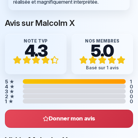
réalisée et magnifiquement interprétée.
Avis sur Malcolm X
NOTE TVP
NOS MEMBRES
4.3
5.0
Basé sur 1 avis
5
★
1
4
★
0
3
★
0
2
★
0
1
★
0
Donner mon avis