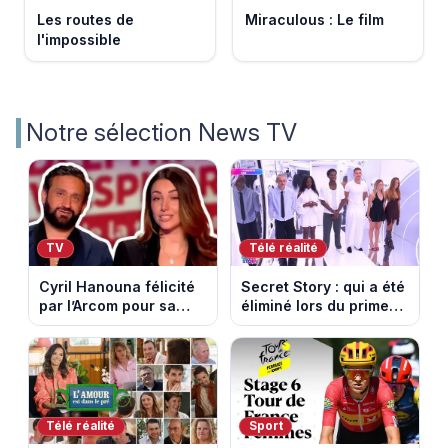
Les routes de
Miraculous : Le film
l'impossible
Notre sélection News TV
TV
Télé réalité
Cyril Hanouna félicité
Secret Story : qui a été
par l’Arcom pour sa
éliminé lors du prime
maîtrise de l’antenne
du 6 août 2026 sur
face aux propos de
TMC ?
Delphine Wespiser sur
le cancer
Télé réalité
Sport