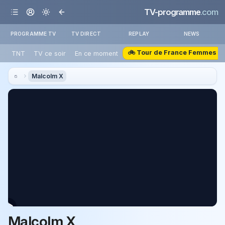
TV-programme
.com
PROGRAMME TV
TV DIRECT
REPLAY
NEWS
🚲 Tour de France Femmes
TNT
TV ce soir
En ce moment
Malcolm X
Malcolm X