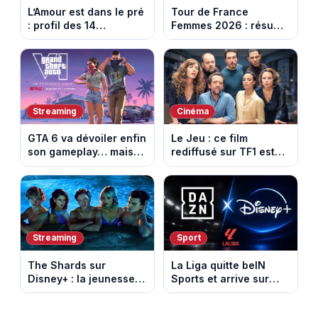
L’Amour est dans le pré
Tour de France
: profil des 14
Femmes 2026 : résumé
agriculteurs, speed
vidéo de la 6e étape
dating inédit et de
entre Montbrison et
nouvelles histoires
Tournon-sur-Rhône
d’amour
Streaming
Cinéma
GTA 6 va dévoiler enfin
Le Jeu : ce film
son gameplay… mais
rediffusé sur TF1 est
d’abord sur Netflix
adapté d’un succès
italien devenu un
phénomène mondial
Streaming
Sport
The Shards sur
La Liga quitte beIN
Disney+ : la jeunesse
Sports et arrive sur
dorée de Los Angeles
DAZN et Disney+ en
face à un tueur dans
France