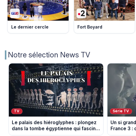
Le dernier cercle
Fort Boyard
Notre sélection News TV
TV
Série TV
Le palais des hiéroglyphes : plongez
Un si gran
dans la tombe égyptienne qui fascine
France 3 : 
les archéologues
diffusés le