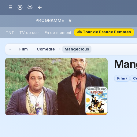
PROGRAMME TV
🚲 Tour de France Femmes
TNT
TV ce soir
En ce moment
Film
Comédie
Mangeclous
Man
Film
C