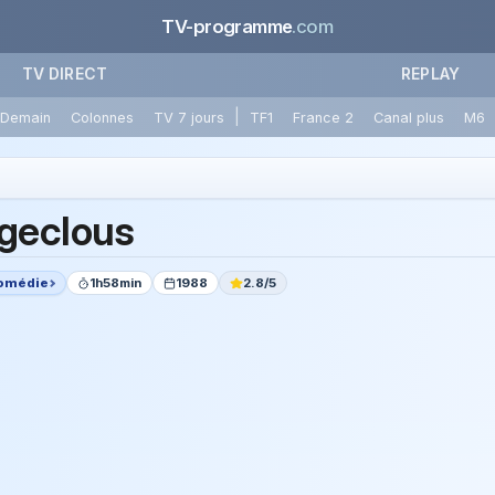
TV-programme
.com
TV DIRECT
REPLAY
|
Demain
Colonnes
TV 7 jours
TF1
France 2
Canal plus
M6
geclous
omédie
1h58min
1988
2.8/5