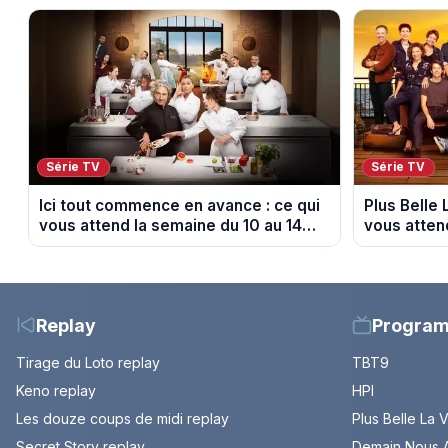
Série TV
Série TV
Ici tout commence en avance : ce qui
Plus Belle 
vous attend la semaine du 10 au 14
vous atten
août 2026 (spoiler)
août 2026 (
Replay
Progra
Tirage du Loto replay
TBT9
Keno replay
HPI
Les douze coups de midi replay
Plus Belle La 
Secret Story replay
Demain Nous A