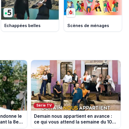
Echappées belles
Scènes de ménages
Série TV
andonne le
Demain nous appartient en avance :
nt la 8e
ce qui vous attend la semaine du 10
au 14 août 2026 (spoiler)