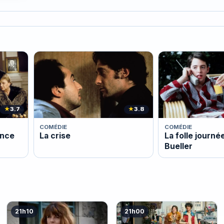
★
3.7
★
3.8
COMÉDIE
COMÉDIE
ance
La crise
La folle journé
Bueller
21h10
21h00