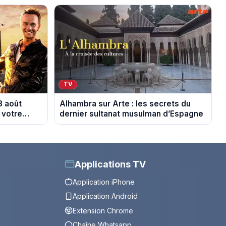
TV
8 août
Alhambra sur Arte : les secrets du
 votre
dernier sultanat musulman d’Espagne
Applications TV
Application iPhone
Application Android
Extension Chrome
Chaîne Whatsapp