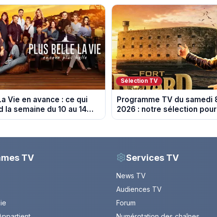
Sélection TV
La Vie en avance : ce qui
Programme TV du samedi 
d la semaine du 10 au 14
2026 : notre sélection pour
spoiler)
soirée télé
mmes TV
Services TV
News TV
Audiences TV
Vie
Forum
ppartient
Numérotation des chaînes