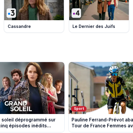
Cassandre
Le Dernier des Juifs
Sport
d soleil déprogrammé sur
Pauline Ferrand-Prévot ab
cinq épisodes inédits
Tour de France Femmes ava
 13 août
étape