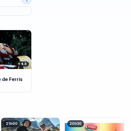
1
★
4.3
e de Ferris
21h00
20h30