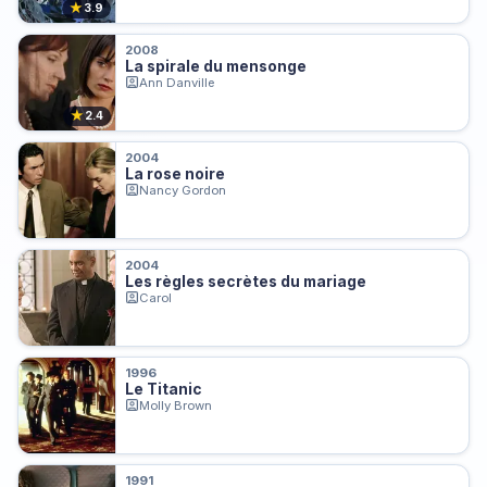
★
3.9
2008
La spirale du mensonge
Ann Danville
★
2.4
2004
La rose noire
Nancy Gordon
2004
Les règles secrètes du mariage
Carol
1996
Le Titanic
Molly Brown
1991