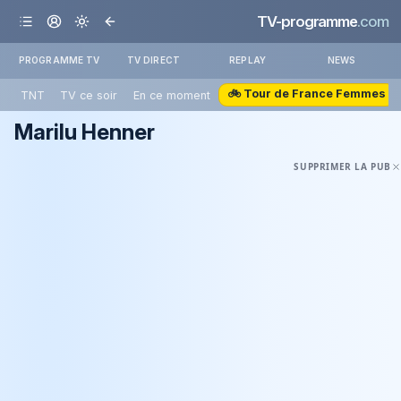
TV-programme
.com
PROGRAMME TV
TV DIRECT
REPLAY
NEWS
🚲 Tour de France Femmes
TNT
TV ce soir
En ce moment
Marilu Henner
SUPPRIMER LA PUB