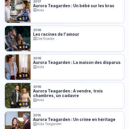
2017
Aurora Teagarden : Un bébé sur les bras
Aida
★
3.7
2016
Les racines de l'amour
Zee Roarke
★
3.4
2016
Aurora Teagarden : La maison des disparus
Aida
★
3.8
2016
Aurora Teagarden : A vendre, trois
chambres, un cadavre
Aida
★
3.8
2015
Aurora Teagarden : Un crime en héritage
Aida Teagarden