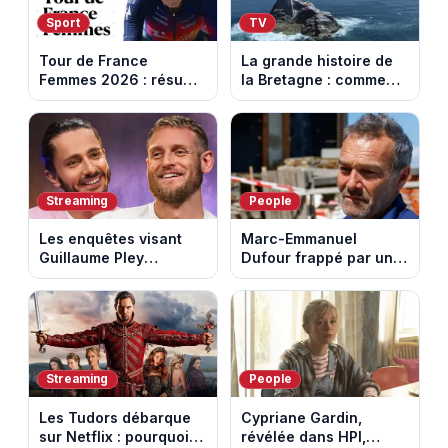
Sport
TV
Tour de France
La grande histoire de
Femmes 2026 : résumé
la Bretagne : comment
vidéo de la 7e étape
les Bretons ont
avec l'ascension du
défendu leur culture
Mont Ventoux
au fil des décennies
Streaming
People
Les enquêtes visant
Marc-Emmanuel
Guillaume Pley
Dufour frappé par un
poussent Ragnar Le
terrible incendie : son
Breton à quitter la
chalet part en fumée
tournée Legend
Streaming
People
Les Tudors débarque
Cypriane Gardin,
sur Netflix : pourquoi la
révélée dans HPI,