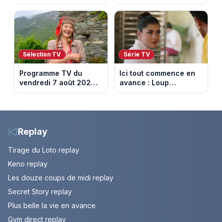
série n’a rien perdu de
lance une cagnotte
son pouvoir
après des difficultés
financières
Sélection TV
Série TV
Programme TV du
Ici tout commence en
vendredi 7 août 2026 :
avance : Loup
notre sélection pour
découvre la trahison
votre soirée télé
de Bianca. Episode du
10 août 2026 (spoiler)
Replay
Tirage du Loto replay
Keno replay
Les douze coups de midi replay
Secret Story replay
Plus belle la vie en avance
Gym direct replay