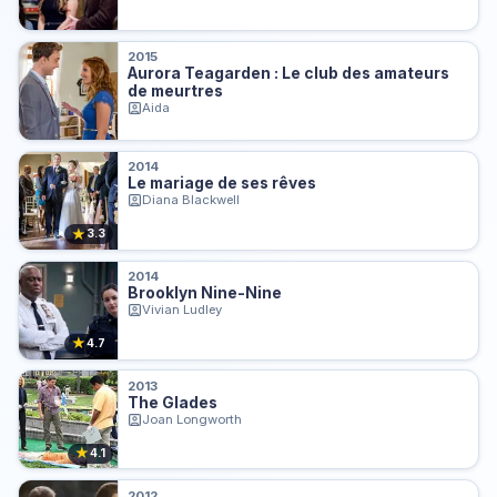
2015
Aurora Teagarden : Le club des amateurs
de meurtres
Aida
2014
Le mariage de ses rêves
Diana Blackwell
★
3.3
2014
Brooklyn Nine-Nine
Vivian Ludley
★
4.7
2013
The Glades
Joan Longworth
★
4.1
2012