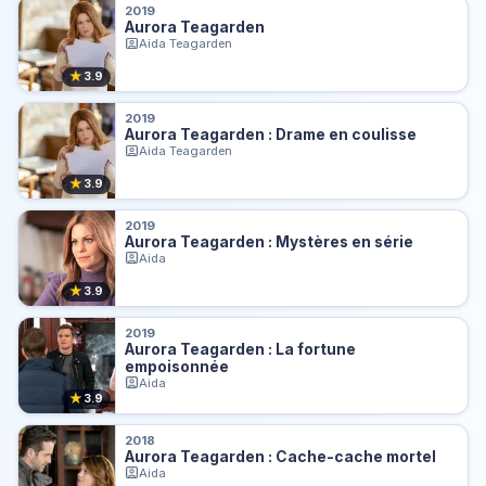
2019
Aurora Teagarden
Aida Teagarden
★
3.9
2019
Aurora Teagarden : Drame en coulisse
Aida Teagarden
★
3.9
2019
Aurora Teagarden : Mystères en série
Aida
★
3.9
2019
Aurora Teagarden : La fortune
empoisonnée
Aida
★
3.9
2018
Aurora Teagarden : Cache-cache mortel
Aida