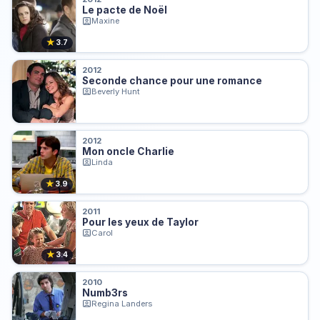
Le pacte de Noël
Maxine
★
3.7
2012
Seconde chance pour une romance
Beverly Hunt
2012
Mon oncle Charlie
Linda
★
3.9
2011
Pour les yeux de Taylor
Carol
★
3.4
2010
Numb3rs
Regina Landers