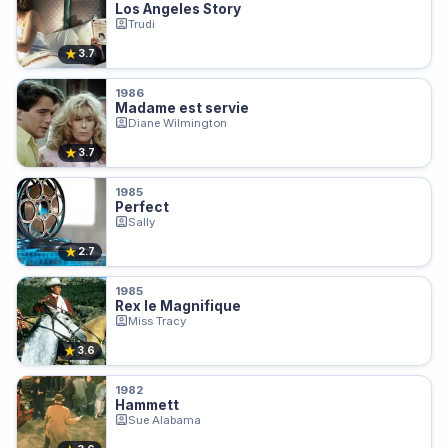
Los Angeles Story
Trudi
★
3.7
1986
Madame est servie
Diane Wilmington
★
3.7
1985
Perfect
Sally
★
2.7
1985
Rex le Magnifique
Miss Tracy
★
3.6
1982
Hammett
Sue Alabama