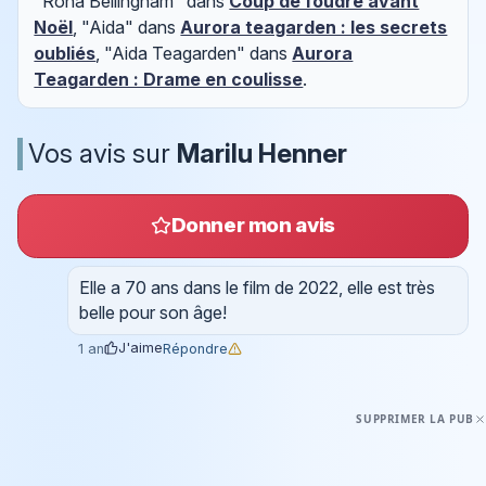
"Rona Bellingham" dans
Coup de foudre avant
Noël
, "Aida" dans
Aurora teagarden : les secrets
oubliés
, "Aida Teagarden" dans
Aurora
Teagarden : Drame en coulisse
.
Vos avis sur
Marilu Henner
Donner mon avis
Elle a 70 ans dans le film de 2022, elle est très
belle pour son âge!
J'aime
Répondre
1 an
SUPPRIMER LA PUB