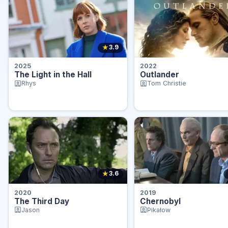
★
3.9
2025
2022
The Light in the Hall
Outlander
Rhys
Tom Christie
★
3.6
2020
2019
The Third Day
Chernobyl
Jason
Pikałow