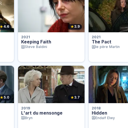
★
★
4.6
3.9
2021
2021
Keeping Faith
The Pact
Steve Baldini
le père Martin
★
★
5.0
3.7
2019
2018
L'art du mensonge
Hidden
Bryn
Endalf Elwy