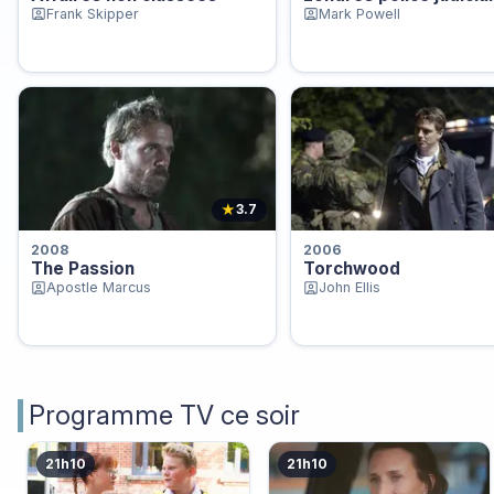
Frank Skipper
Mark Powell
★
3.7
2008
2006
The Passion
Torchwood
Apostle Marcus
John Ellis
Programme TV ce soir
21h10
21h10