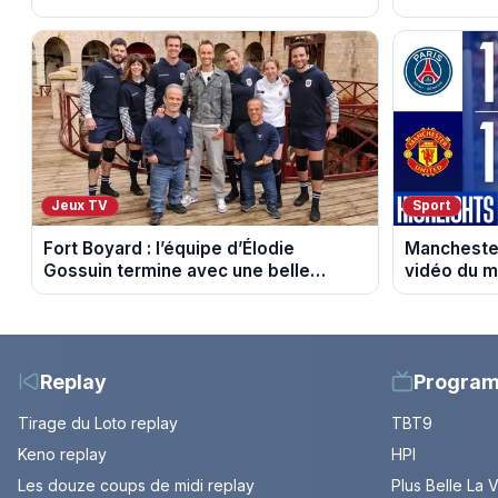
triste nouvelle
soirée télé
Jeux TV
Sport
Fort Boyard : l’équipe d’Élodie
Manchester
Gossuin termine avec une belle
vidéo du m
somme pour l'Unicef et le Refuge
Replay
Progra
Tirage du Loto replay
TBT9
Keno replay
HPI
Les douze coups de midi replay
Plus Belle La 