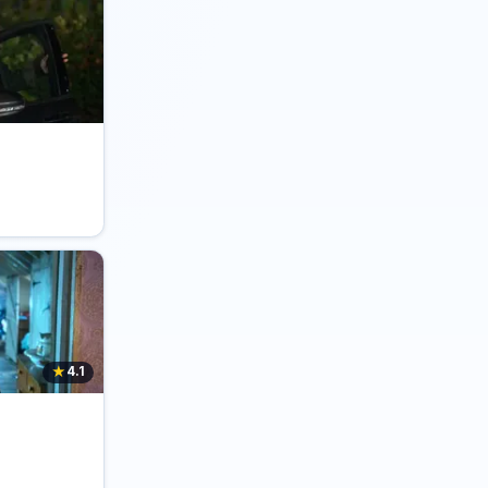
★
4.1