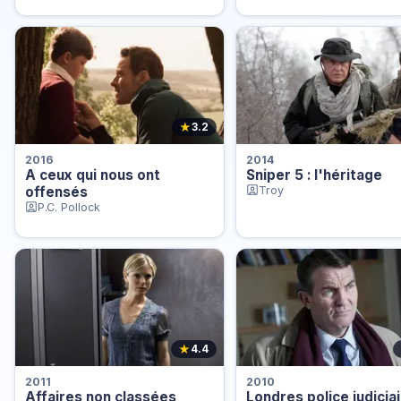
★
3.2
2016
2014
A ceux qui nous ont
Sniper 5 : l'héritage
offensés
Troy
P.C. Pollock
★
4.4
2011
2010
Affaires non classées
Londres police judicia