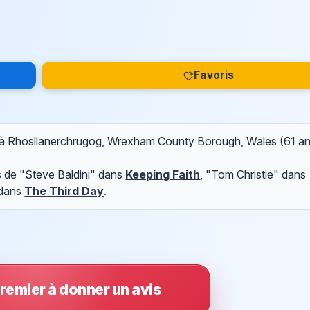
Favoris
 à Rhosllanerchrugog, Wrexham County Borough, Wales (61 an
s de "Steve Baldini" dans
Keeping Faith
, "Tom Christie" dans
 dans
The Third Day
.
remier à donner un avis