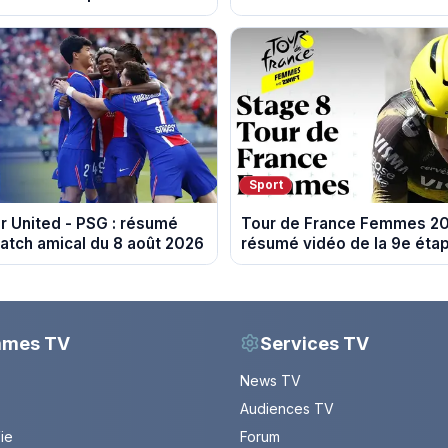
Nice
Sport
 United - PSG : résumé
Tour de France Femmes 20
atch amical du 8 août 2026
résumé vidéo de la 9e éta
Sisteron et Nice
mmes TV
Services TV
News TV
Audiences TV
Vie
Forum