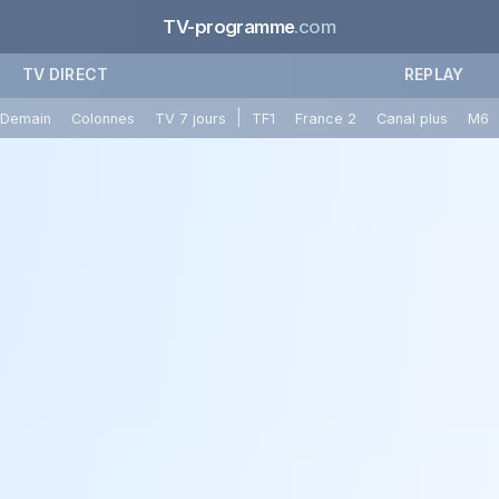
TV-programme
.com
TV DIRECT
REPLAY
|
Demain
Colonnes
TV 7 jours
TF1
France 2
Canal plus
M6