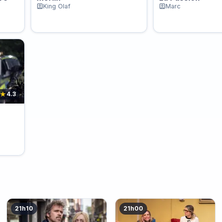
King Olaf
Marc
★
4.3
21h10
21h00