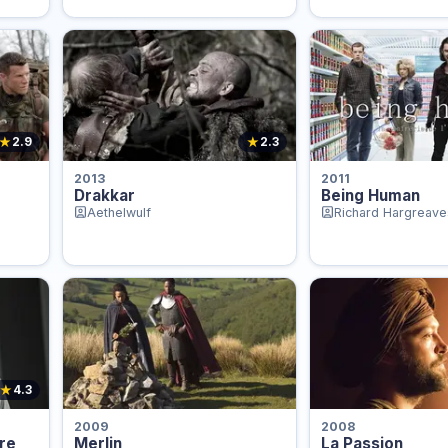
★
★
2.9
2.3
2013
2011
Drakkar
Being Human
Aethelwulf
Richard Hargreave
★
4.3
2009
2008
ire
Merlin
La Passion