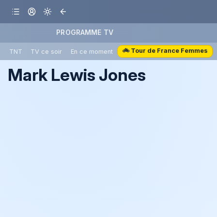
PROGRAMME TV
🚲 Tour de France Femmes
TNT
TV ce soir
En ce moment
Mark Lewis Jones