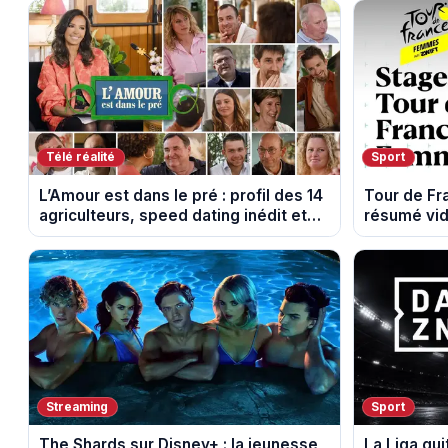
Télé réalité
Sport
L’Amour est dans le pré : profil des 14
Tour de F
agriculteurs, speed dating inédit et
résumé vid
de nouvelles histoires d’amour
Montbrison
Streaming
Sport
The Shards sur Disney+ : la jeunesse
La Liga qui