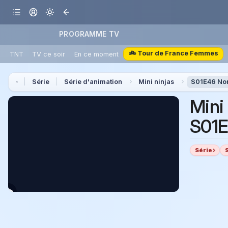
PROGRAMME TV
🚲 Tour de France Femmes
TNT
TV ce soir
En ce moment
Série
Série d'animation
Mini ninjas
S01E46 Nor
Mini
S01E
Série