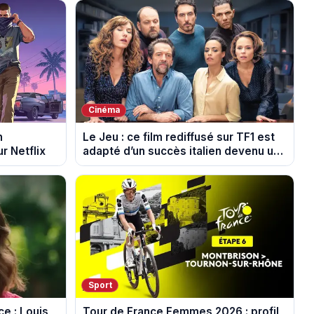
Cinéma
n
Le Jeu : ce film rediffusé sur TF1 est
r Netflix
adapté d’un succès italien devenu un
phénomène mondial
Sport
e : Louis
Tour de France Femmes 2026 : profil