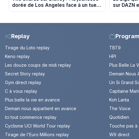
dorée de Los Angeles face à un tueur
sur DAZN e
dans les années 80
Replay
Progra
Tirage du Loto replay
TBT9
Keno replay
HPI
Les douze coups de midi replay
Plus Belle La 
Secret Story replay
Demain Nous A
Gym direct replay
Un Si Grand So
C à vous replay
Capitaine Mar
Plus belle la vie en avance
Koh Lanta
Demain nous appartient en avance
The Voice
Ici tout commence replay
Quotidien
Cyclisme UCI World Tour replay
Touche pas à
Tirage de l'Euro Millions replay
W9 direct