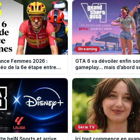
Streaming
rance Femmes 2026 :
GTA 6 va dévoiler enfin so
éo de la 6e étape entre
gameplay… mais d’abord su
 et Tournon-sur-Rhône
Série TV
tte beIN Sports et arrive
Ici tout commence en avanc