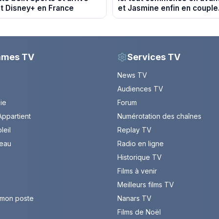
t Disney+ en France
et Jasmine enfin en couple
du 7 août 2026 (spoiler)
mmes TV
Services TV
News TV
Audiences TV
Vie
Forum
ppartient
Numérotation des chaînes
leil
Replay TV
leau
Radio en ligne
Historique TV
Films à venir
Meilleurs films TV
 mon poste
Nanars TV
Films de Noël