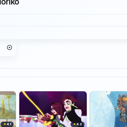
Noriko
★
4.1
★
4.2