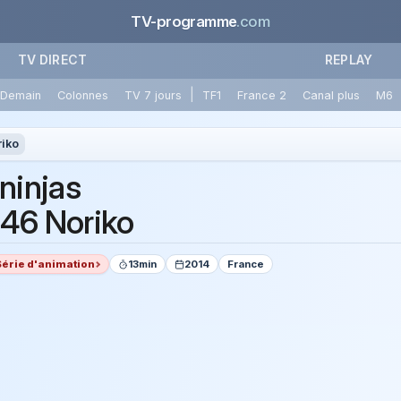
TV-programme
.com
TV DIRECT
REPLAY
|
Demain
Colonnes
TV 7 jours
TF1
France 2
Canal plus
M6
iko
 ninjas
46 Noriko
Série d'animation
13min
2014
France