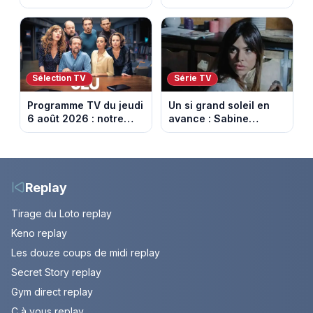
Jasmine enfin en
et horaires de la 6e
couple. Episode du 7
étape entre
août 2026 (spoiler)
Montbrison et
Tournon-sur-Rhône
Sélection TV
Série TV
Programme TV du jeudi
Un si grand soleil en
6 août 2026 : notre
avance : Sabine
sélection pour votre
menacée par Céleste.
soirée télé
Episode du 7 août
2026 (spoiler).
Replay
Tirage du Loto replay
Keno replay
Les douze coups de midi replay
Secret Story replay
Gym direct replay
C à vous replay