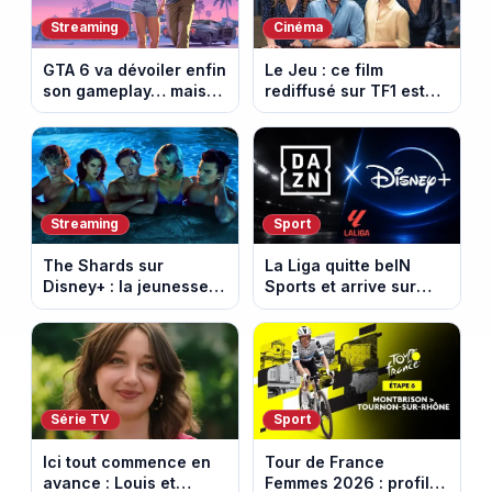
Streaming
Cinéma
GTA 6 va dévoiler enfin
Le Jeu : ce film
son gameplay… mais
rediffusé sur TF1 est
d’abord sur Netflix
adapté d’un succès
italien devenu un
phénomène mondial
Streaming
Sport
The Shards sur
La Liga quitte beIN
Disney+ : la jeunesse
Sports et arrive sur
dorée de Los Angeles
DAZN et Disney+ en
face à un tueur dans
France
les années 80
Série TV
Sport
Ici tout commence en
Tour de France
avance : Louis et
Femmes 2026 : profil