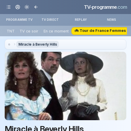
TV-programme
.com
PROGRAMME TV
TV DIRECT
REPLAY
NEWS
🚲 Tour de France Femmes
TNT
TV ce soir
En ce moment
Miracle à Beverly Hills
Miracle à Beverly Hills