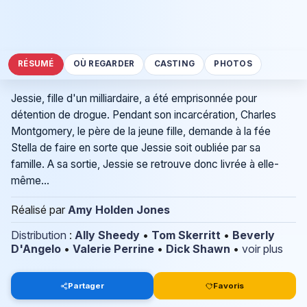
RÉSUMÉ
OÙ REGARDER
CASTING
PHOTOS
Jessie, fille d'un milliardaire, a été emprisonnée pour
détention de drogue. Pendant son incarcération, Charles
Montgomery, le père de la jeune fille, demande à la fée
Stella de faire en sorte que Jessie soit oubliée par sa
famille. A sa sortie, Jessie se retrouve donc livrée à elle-
même...
Réalisé par
Amy Holden Jones
Distribution
:
Ally Sheedy
•
Tom Skerritt
•
Beverly
D'Angelo
•
Valerie Perrine
•
Dick Shawn
•
voir plus
Partager
Favoris