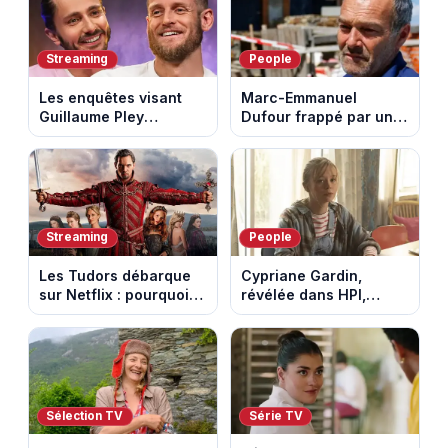
Streaming
People
Les enquêtes visant
Marc-Emmanuel
Guillaume Pley
Dufour frappé par un
poussent Ragnar Le
terrible incendie : son
Breton à quitter la
chalet part en fumée
tournée Legend
Streaming
People
Les Tudors débarque
Cypriane Gardin,
sur Netflix : pourquoi la
révélée dans HPI,
série n’a rien perdu de
lance une cagnotte
son pouvoir
après des difficultés
financières
Sélection TV
Série TV