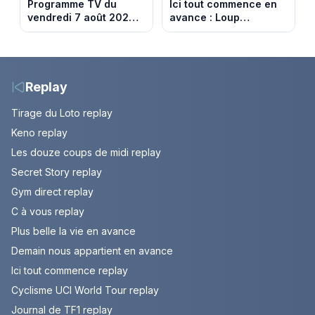
Programme TV du
Ici tout commence en
vendredi 7 août 2026 :
avance : Loup
notre sélection pour
découvre la trahison
votre soirée télé
de Bianca. Episode du
10 août 2026 (spoiler)
Replay
Tirage du Loto replay
Keno replay
Les douze coups de midi replay
Secret Story replay
Gym direct replay
C à vous replay
Plus belle la vie en avance
Demain nous appartient en avance
Ici tout commence replay
Cyclisme UCI World Tour replay
Journal de TF1 replay