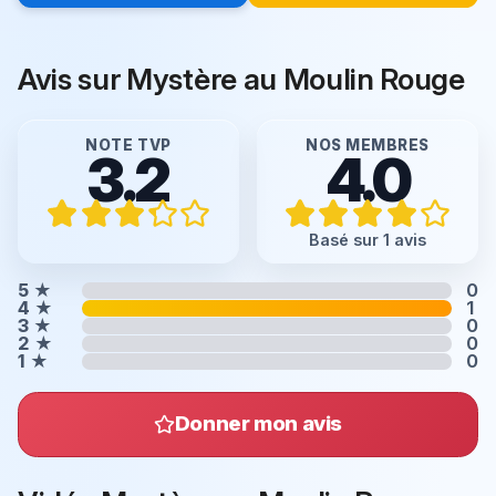
Avis sur Mystère au Moulin Rouge
NOTE TVP
NOS MEMBRES
3.2
4.0
Basé sur 1 avis
5
★
0
4
★
1
3
★
0
2
★
0
1
★
0
Donner mon avis