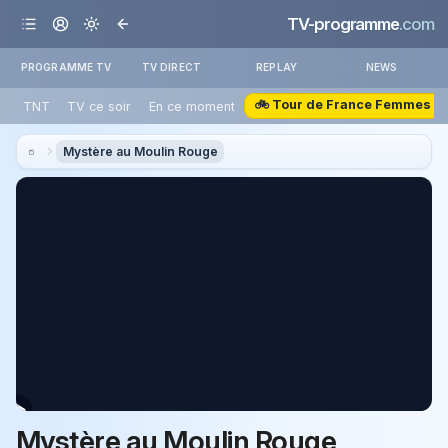
TV-programme
.com
PROGRAMME TV
TV DIRECT
REPLAY
NEWS
🚲 Tour de France Femmes
TNT
TV ce soir
En ce moment
Mystère au Moulin Rouge
Mystère au Moulin Rouge