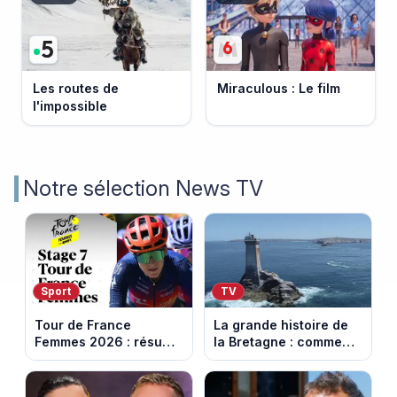
Les routes de
Miraculous : Le film
l'impossible
Notre sélection News TV
Sport
TV
Tour de France
La grande histoire de
Femmes 2026 : résumé
la Bretagne : comment
vidéo de la 7e étape
les Bretons ont
avec l'ascension du
défendu leur culture
Mont Ventoux
au fil des décennies