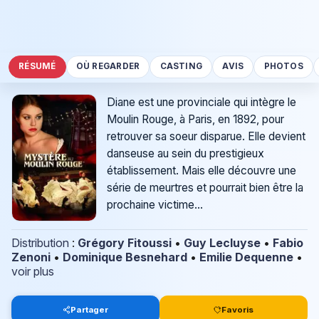
RÉSUMÉ
OÙ REGARDER
CASTING
AVIS
PHOTOS
Diane est une provinciale qui intègre le
Moulin Rouge, à Paris, en 1892, pour
retrouver sa soeur disparue. Elle devient
danseuse au sein du prestigieux
établissement. Mais elle découvre une
série de meurtres et pourrait bien être la
prochaine victime...
Distribution
:
Grégory Fitoussi
•
Guy Lecluyse
•
Fabio
Zenoni
•
Dominique Besnehard
•
Emilie Dequenne
•
voir plus
Partager
Favoris