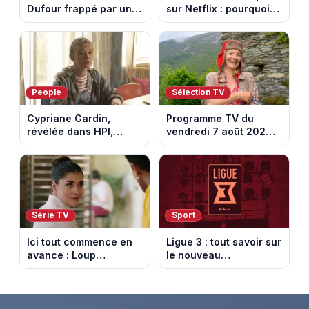
Dufour frappé par un
sur Netflix : pourquoi la
terrible incendie : son
série n’a rien perdu de
chalet part en fumée
son pouvoir
People
Sélection TV
Cypriane Gardin,
Programme TV du
révélée dans HPI,
vendredi 7 août 2026 :
lance une cagnotte
notre sélection pour
après des difficultés
votre soirée télé
financières
Série TV
Sport
Ici tout commence en
Ligue 3 : tout savoir sur
avance : Loup
le nouveau
découvre la trahison
championnat qui
de Bianca. Episode du
succède au National
10 août 2026 (spoiler)