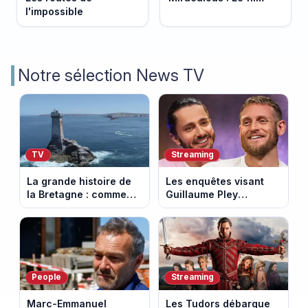
l'impossible
Notre sélection News TV
TV
Streaming
La grande histoire de
Les enquêtes visant
la Bretagne : comment
Guillaume Pley
les Bretons ont
poussent Ragnar Le
défendu leur culture
Breton à quitter la
au fil des décennies
tournée Legend
People
Streaming
Marc-Emmanuel
Les Tudors débarque