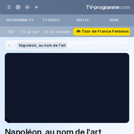
TV-programme
.com
PROGRAMME TV
TV DIRECT
REPLAY
NEWS
🚲 Tour de France Femmes
TNT
TV ce soir
En ce moment
Napoléon, au nom de l'art
Napoléon, au nom de l'art