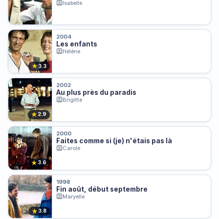
Isabelle
2004
Les enfants
Hélène
★
3.3
2002
Au plus près du paradis
Brigitte
★
2.9
2000
Faites comme si (je) n'étais pas là
Carole
★
3.6
1998
Fin août, début septembre
Maryelle
★
3.8