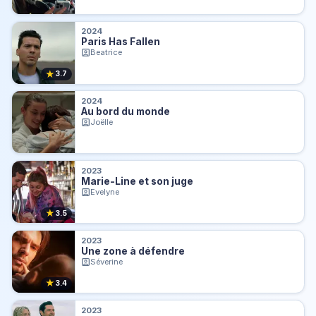
2024
Paris Has Fallen
Beatrice
★
3.7
2024
Au bord du monde
Joëlle
2023
Marie-Line et son juge
Evelyne
★
3.5
2023
Une zone à défendre
Séverine
★
3.4
2023