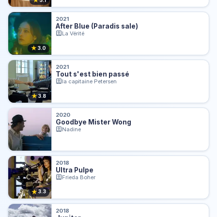
★
3.1
2021
After Blue (Paradis sale)
La Vérité
★
3.0
2021
Tout s'est bien passé
la capitaine Petersen
★
3.8
2020
Goodbye Mister Wong
Nadine
2018
Ultra Pulpe
Frieda Boher
★
3.3
2018