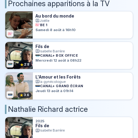
Prochaines apparitions à la TV
Au bord du monde
Joëlle
BE 1
Samedi 8 août à 16h10
Fils de
Isabelle Barrère
CANAL+ BOX OFFICE
Mercredi 12 août à 08h22
★
2.8
L'Amour et les Forêts
la gynécologue
CANAL+ GRAND ÉCRAN
Jeudi 13 août à 01h14
★
3.6
Nathalie Richard actrice
2025
Fils de
Isabelle Barrère