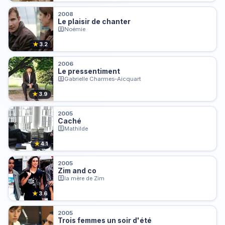
2008
Le plaisir de chanter
Noémie
★
3.2
2006
Le pressentiment
Gabrielle Charmes-Aicquart
★
3.9
2005
Caché
Mathilde
★
4.1
2005
Zim and co
la mère de Zim
★
3.6
2005
Trois femmes un soir d'été