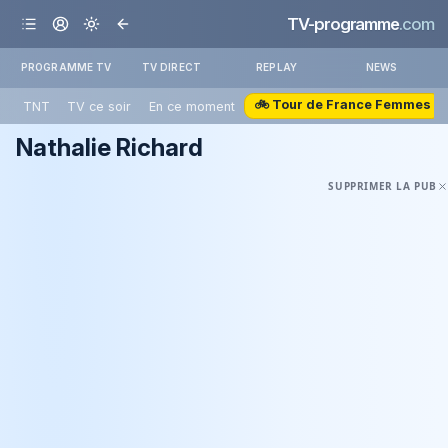
TV-programme
.com
PROGRAMME TV
TV DIRECT
REPLAY
NEWS
🚲 Tour de France Femmes
TNT
TV ce soir
En ce moment
Nathalie Richard
SUPPRIMER LA PUB