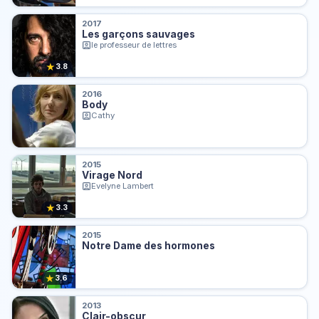
2017
Les garçons sauvages
le professeur de lettres
★
3.8
2016
Body
Cathy
2015
Virage Nord
Evelyne Lambert
★
3.3
2015
Notre Dame des hormones
★
3.6
2013
Clair-obscur