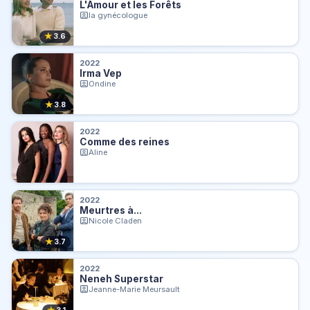
L'Amour et les Forêts
la gynécologue
★
3.6
2022
Irma Vep
Ondine
★
3.8
2022
Comme des reines
Aline
2022
Meurtres à...
Nicole Claden
★
3.7
2022
Neneh Superstar
Jeanne-Marie Meursault