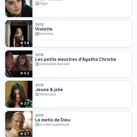
Olga
2013
Violette
Hermine
★
3.8
2013
Les petits meurtres d'Agatha Christie
Geneviève Ranson
★
4.2
2013
Jeune & jolie
Véronique
★
3.7
2012
Le métis de Dieu
la mère supérieure
★
3.7