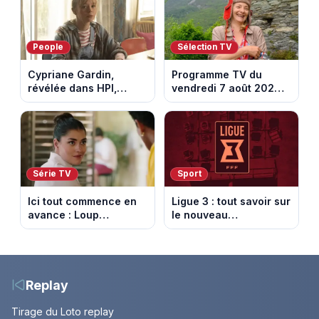
People
Sélection TV
Cypriane Gardin,
Programme TV du
révélée dans HPI,
vendredi 7 août 2026 :
lance une cagnotte
notre sélection pour
après des difficultés
votre soirée télé
financières
Série TV
Sport
Ici tout commence en
Ligue 3 : tout savoir sur
avance : Loup
le nouveau
découvre la trahison
championnat qui
de Bianca. Episode du
succède au National
10 août 2026 (spoiler)
Replay
Tirage du Loto replay