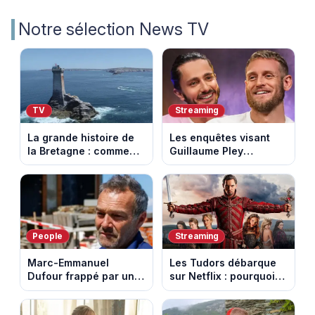
Notre sélection News TV
TV
Streaming
La grande histoire de
Les enquêtes visant
la Bretagne : comment
Guillaume Pley
les Bretons ont
poussent Ragnar Le
défendu leur culture
Breton à quitter la
au fil des décennies
tournée Legend
People
Streaming
Marc-Emmanuel
Les Tudors débarque
Dufour frappé par un
sur Netflix : pourquoi la
terrible incendie : son
série n’a rien perdu de
chalet part en fumée
son pouvoir