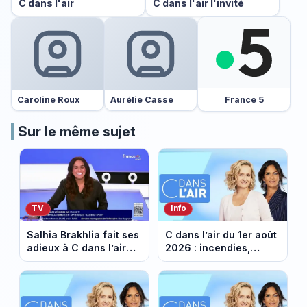
C dans l'air
C dans l'air l'invité
France 5
Caroline Roux
Aurélie Casse
Sur le même sujet
TV
Info
Salhia Brakhlia fait ses
C dans l’air du 1er août
adieux à C dans l’air
2026 : incendies,
avant de rejoindre
canicule, pouvoir
Quotidien (VIDEO)
d’achat... un été 2026
sous tension