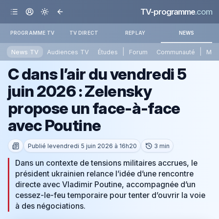
TV-programme
.com
PROGRAMME TV
TV DIRECT
REPLAY
NEWS
|
|
News TV
Audiences TV
Études
Forum
Communauté
Mét
C dans l’air du vendredi 5
juin 2026 : Zelensky
propose un face-à-face
avec Poutine
Publié le
vendredi 5 juin 2026 à 16h20
3 min
Dans un contexte de tensions militaires accrues, le
président ukrainien relance l’idée d’une rencontre
directe avec Vladimir Poutine, accompagnée d’un
cessez-le-feu temporaire pour tenter d’ouvrir la voie
à des négociations.