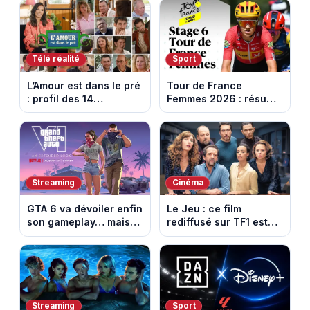
face aux propos de
TMC ?
Delphine Wespiser sur
le cancer
Télé réalité
Sport
L’Amour est dans le pré
Tour de France
: profil des 14
Femmes 2026 : résumé
agriculteurs, speed
vidéo de la 6e étape
dating inédit et de
entre Montbrison et
nouvelles histoires
Tournon-sur-Rhône
d’amour
Streaming
Cinéma
GTA 6 va dévoiler enfin
Le Jeu : ce film
son gameplay… mais
rediffusé sur TF1 est
d’abord sur Netflix
adapté d’un succès
italien devenu un
phénomène mondial
Streaming
Sport