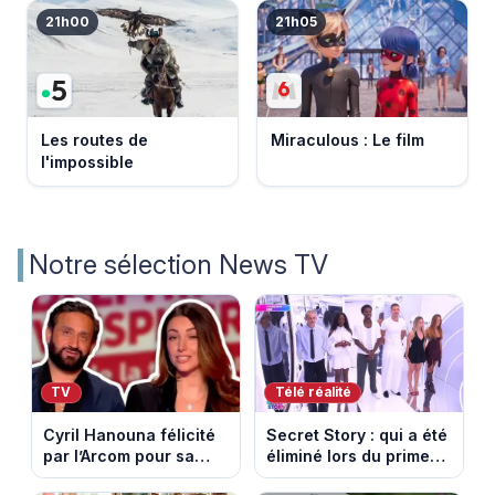
21h00
21h05
Les routes de
Miraculous : Le film
l'impossible
Notre sélection News TV
TV
Télé réalité
Cyril Hanouna félicité
Secret Story : qui a été
par l’Arcom pour sa
éliminé lors du prime
maîtrise de l’antenne
du 6 août 2026 sur