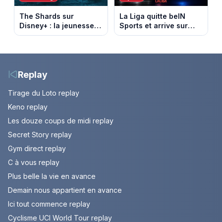
The Shards sur
La Liga quitte beIN
Disney+ : la jeunesse
Sports et arrive sur
dorée de Los Angeles
DAZN et Disney+ en
face à un tueur dans
France
les années 80
Replay
Tirage du Loto replay
Keno replay
Les douze coups de midi replay
Secret Story replay
Gym direct replay
C à vous replay
Plus belle la vie en avance
Demain nous appartient en avance
Ici tout commence replay
Cyclisme UCI World Tour replay