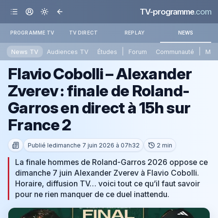
TV-programme
.com
PROGRAMME TV
TV DIRECT
REPLAY
NEWS
|
|
News TV
Audiences TV
Études
Forum
Communauté
Mét
Flavio Cobolli – Alexander
Zverev : finale de Roland-
Garros en direct à 15h sur
France 2
Publié le
dimanche 7 juin 2026 à 07h32
2 min
La finale hommes de Roland-Garros 2026 oppose ce
dimanche 7 juin Alexander Zverev à Flavio Cobolli.
Horaire, diffusion TV… voici tout ce qu’il faut savoir
pour ne rien manquer de ce duel inattendu.