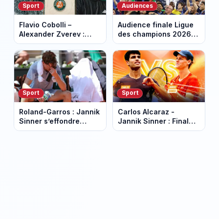
Sport
Audiences
Flavio Cobolli –
Audience finale Ligue
Alexander Zverev :
des champions 2026 :
finale de Roland-
9,1 millions de
Garros en direct à 15h
téléspectateurs, un
sur France 2
score en recul
Sport
Sport
Roland-Garros : Jannik
Carlos Alcaraz -
Sinner s’effondre
Jannik Sinner : Finale
physiquement et laisse
de Roland-Garros à
filer une victoire qu’il
15h sur France 2
maîtrisait