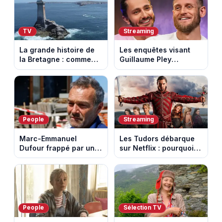
TV
Streaming
La grande histoire de
Les enquêtes visant
la Bretagne : comment
Guillaume Pley
les Bretons ont
poussent Ragnar Le
défendu leur culture
Breton à quitter la
au fil des décennies
tournée Legend
People
Streaming
Marc-Emmanuel
Les Tudors débarque
Dufour frappé par un
sur Netflix : pourquoi la
terrible incendie : son
série n’a rien perdu de
chalet part en fumée
son pouvoir
People
Sélection TV