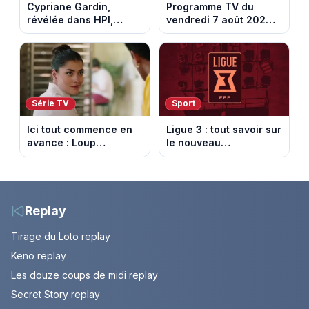
Cypriane Gardin,
Programme TV du
révélée dans HPI,
vendredi 7 août 2026 :
lance une cagnotte
notre sélection pour
après des difficultés
votre soirée télé
financières
Série TV
Sport
Ici tout commence en
Ligue 3 : tout savoir sur
avance : Loup
le nouveau
découvre la trahison
championnat qui
de Bianca. Episode du
succède au National
10 août 2026 (spoiler)
Replay
Tirage du Loto replay
Keno replay
Les douze coups de midi replay
Secret Story replay