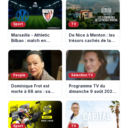
programme de nage
la Rhune
aux Championnats
d'Europe
Sport
TV
Marseille - Athletic
De Nice à Menton : les
Bilbao : match en
trésors cachés de la
direct sur Ligue 1+ à
French Riviera dévoilés
17h30 (amical du 9
dans les 100 lieux qu'il
août 2026)
faut voir
People
Sélection TV
Dominique Frot est
Programme TV du
morte à 68 ans : sa
dimanche 9 août 2026
sœur Catherine Frot
: notre sélection pour
annonce la triste
votre soirée télé
nouvelle
Sport
TV