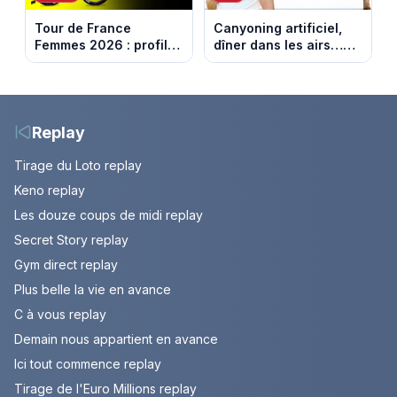
Tour de France
Canyoning artificiel,
Femmes 2026 : profil
dîner dans les airs…
et horaires de la
les loisirs les plus fous
dernière étape à Nice
passés au crible dans
Capital
Replay
Tirage du Loto replay
Keno replay
Les douze coups de midi replay
Secret Story replay
Gym direct replay
Plus belle la vie en avance
C à vous replay
Demain nous appartient en avance
Ici tout commence replay
Tirage de l'Euro Millions replay