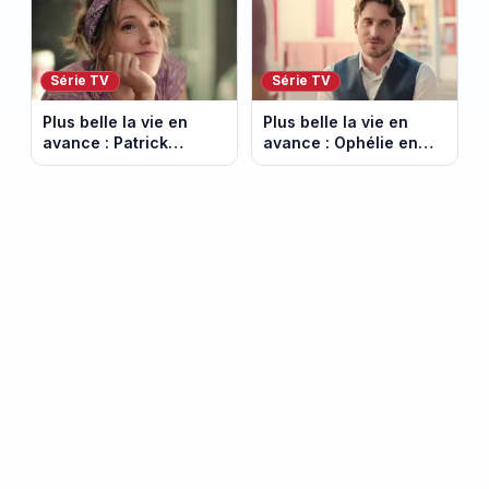
(spoiler)
2026 (spoiler)
Série TV
Série TV
Plus belle la vie en
Plus belle la vie en
avance : Patrick
avance : Ophélie en
victime d’un malaise.
danger. Episode du 6
Episode du 7 août
août 2026 (spoiler)
2026 (spoiler)