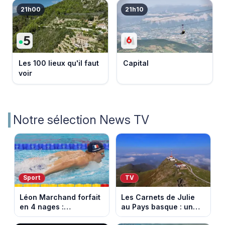
21h00
21h10
Les 100 lieux qu'il faut
Capital
voir
Notre sélection News TV
Sport
TV
Léon Marchand forfait
Les Carnets de Julie
en 4 nages :
au Pays basque : un
découvrez son
banquet au sommet de