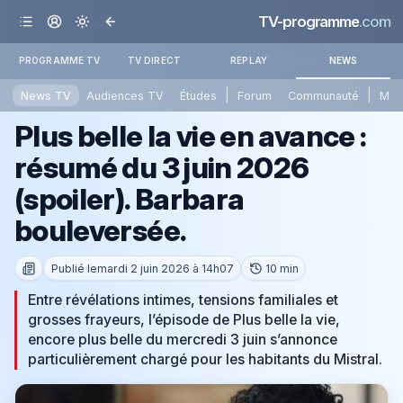
TV-programme
.com
PROGRAMME TV
TV DIRECT
REPLAY
NEWS
|
|
News TV
Audiences TV
Études
Forum
Communauté
Mét
Plus belle la vie en avance :
résumé du 3 juin 2026
(spoiler). Barbara
bouleversée.
Publié le
mardi 2 juin 2026 à 14h07
10 min
Entre révélations intimes, tensions familiales et
grosses frayeurs, l’épisode de Plus belle la vie,
encore plus belle du mercredi 3 juin s’annonce
particulièrement chargé pour les habitants du Mistral.