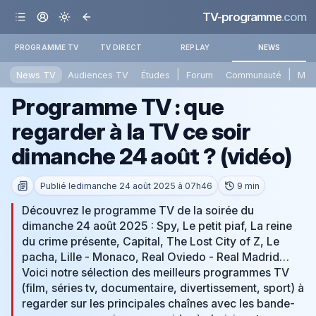
TV-programme
.com
PROGRAMME TV
TV DIRECT
REPLAY
NEWS
|
|
News TV
Audiences TV
Études
Forum
Communauté
Mét
Programme TV : que
regarder à la TV ce soir
dimanche 24 août ? (vidéo)
Publié le
dimanche 24 août 2025 à 07h46
9 min
Découvrez le programme TV de la soirée du
dimanche 24 août 2025 : Spy, Le petit piaf, La reine
du crime présente, Capital, The Lost City of Z, Le
pacha, Lille - Monaco, Real Oviedo - Real Madrid…
Voici notre sélection des meilleurs programmes TV
(film, séries tv, documentaire, divertissement, sport) à
regarder sur les principales chaînes avec les bande-