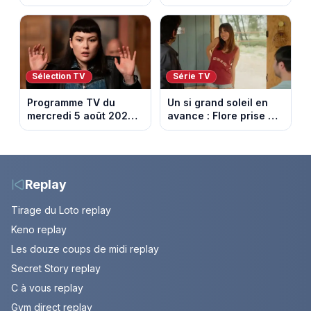
retenir Louis. Episode
France en ce moment
du 6 août 2026
(spoiler)
Sélection TV
Série TV
Programme TV du
Un si grand soleil en
mercredi 5 août 2026 :
avance : Flore prise au
notre sélection pour
piège. Episode du 6
votre soirée télé
août 2026 (spoiler).
Replay
Tirage du Loto replay
Keno replay
Les douze coups de midi replay
Secret Story replay
C à vous replay
Gym direct replay