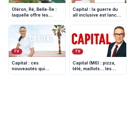
Oléron, Ré, Belle-Île :
Capital : la guerre du
laquelle offre les
all inclusive est lancée
meilleures vacances
dans les campings et
au meilleur prix selon
villages vacances
Capital ?
TV
TV
Capital : ces
Capital (M6) : pizza,
nouveautés qui
télé, maillots… les
transforment nos
coulisses du business
vacances d’été
de la Coupe du Monde