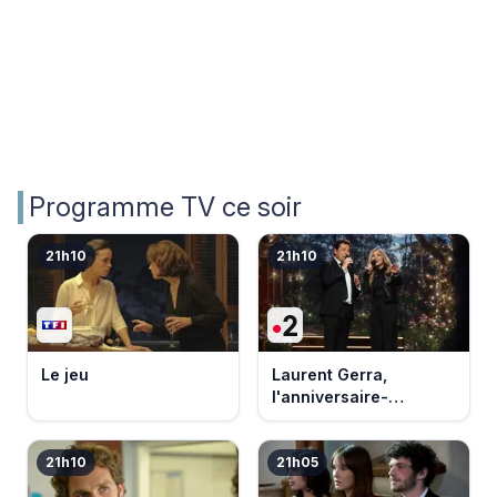
Programme TV ce soir
21h10
21h10
Le jeu
Laurent Gerra,
l'anniversaire-
événement
21h10
21h05