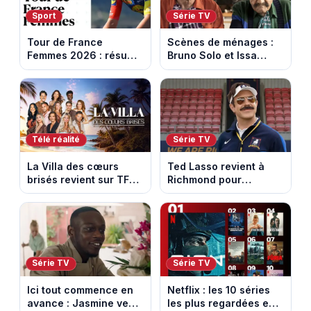
Sport
Série TV
Tour de France
Scènes de ménages :
Femmes 2026 : résumé
Bruno Solo et Issa
vidéo de la 5e étape
Doumbia rejoignent la
entre Mâcon et
saison 18 sur M6
Belleville-en-
Beaujolais
Télé réalité
Série TV
La Villa des cœurs
Ted Lasso revient à
brisés revient sur TFX :
Richmond pour
voici les candidats de
entraîner une équipe
la saison 11 au Mexique
féminine dans la
saison 4
Série TV
Série TV
Ici tout commence en
Netflix : les 10 séries
avance : Jasmine veut
les plus regardées en