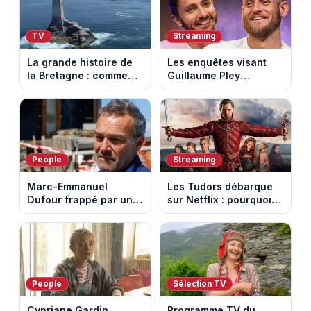
TV
Streaming
La grande histoire de
Les enquêtes visant
la Bretagne : comment
Guillaume Pley
les Bretons ont
poussent Ragnar Le
défendu leur culture
Breton à quitter la
au fil des décennies
tournée Legend
People
Streaming
Marc-Emmanuel
Les Tudors débarque
Dufour frappé par un
sur Netflix : pourquoi la
terrible incendie : son
série n’a rien perdu de
chalet part en fumée
son pouvoir
People
Sélection TV
Cypriane Gardin,
Programme TV du