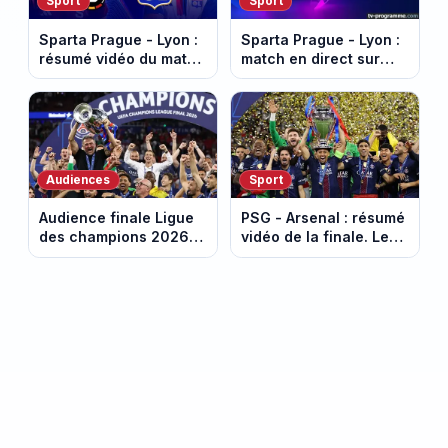
Sport
Sport
Sparta Prague - Lyon :
Sparta Prague - Lyon :
résumé vidéo du match
match en direct sur
de barrages de Ligue
Canal+ à 20h00
des Champions
(barrages de Ligue des
Champions)
Audiences
Sport
Audience finale Ligue
PSG - Arsenal : résumé
des champions 2026 :
vidéo de la finale. Le
9,1 millions de
PSG gagne sa 2eme
téléspectateurs, un
Champions League
score en recul
consécutive