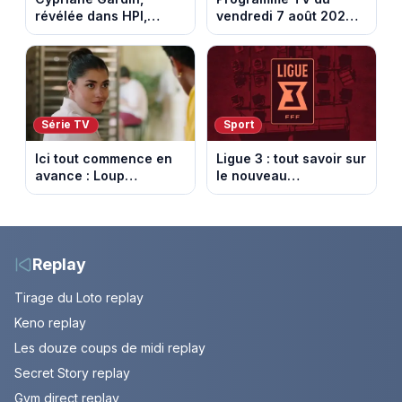
révélée dans HPI,
vendredi 7 août 2026 :
lance une cagnotte
notre sélection pour
après des difficultés
votre soirée télé
financières
Série TV
Sport
Ici tout commence en
Ligue 3 : tout savoir sur
avance : Loup
le nouveau
découvre la trahison
championnat qui
de Bianca. Episode du
succède au National
10 août 2026 (spoiler)
Replay
Tirage du Loto replay
Keno replay
Les douze coups de midi replay
Secret Story replay
Gym direct replay