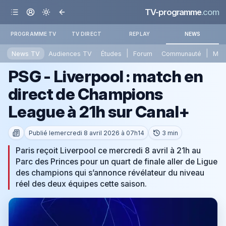
TV-programme
.com
PROGRAMME TV
TV DIRECT
REPLAY
NEWS
|
|
News TV
Audiences TV
Études
Forum
Communauté
Mét
PSG - Liverpool : match en
direct de Champions
League à 21h sur Canal+
Publié le
mercredi 8 avril 2026 à 07h14
3 min
Paris reçoit Liverpool ce mercredi 8 avril à 21h au
Parc des Princes pour un quart de finale aller de Ligue
des champions qui s’annonce révélateur du niveau
réel des deux équipes cette saison.